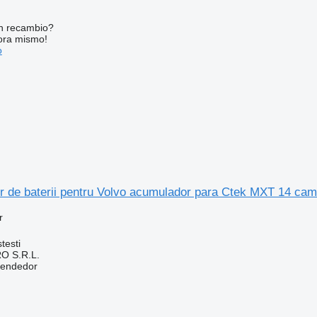
n recambio?
ora mismo!
o
r de baterii pentru Volvo acumulador para Ctek MXT 14 cam
r
testi
O S.R.L.
vendedor