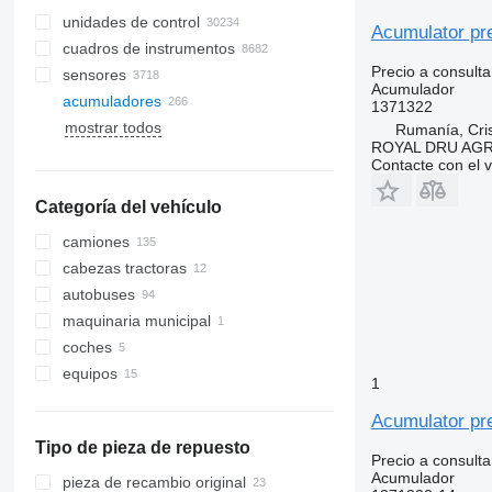
unidades de control
Acumulator pre
cuadros de instrumentos
Precio a consulta
sensores
Acumulador
acumuladores
1371322
mostrar todos
Rumanía, Cris
ROYAL DRU AGR
Contacte con el 
Categoría del vehículo
camiones
cabezas tractoras
autobuses
maquinaria municipal
coches
vehículos municipales
equipos
camiones de basura
1
accesorios para camiones y
remolques
Acumulator pr
equipos frigoríficos
Tipo de pieza de repuesto
Precio a consulta
grúas autocargantes
Acumulador
pieza de recambio original