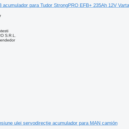
3 acumulador para Tudor StrongPRO EFB+ 235Ah 12V Vart
r
testi
O S.R.L.
vendedor
esiune ulei servodirecție acumulador para MAN camión