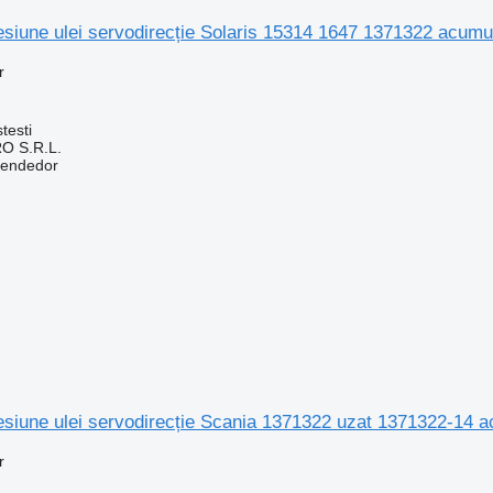
siune ulei servodirecție Solaris 15314 1647 1371322 acum
r
testi
O S.R.L.
vendedor
esiune ulei servodirecție Scania 1371322 uzat 1371322-14 
r