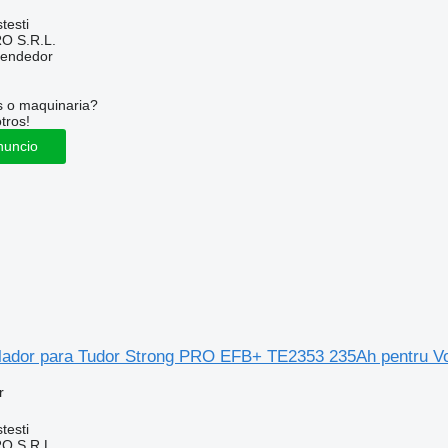
testi
O S.R.L.
vendedor
s o maquinaria?
tros!
nuncio
lador para Tudor Strong PRO EFB+ TE2353 235Ah pentru V
r
testi
O S.R.L.