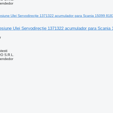
vendedor
esiune Ulei Servodirecție 1371322 acumulador para Scania
r
testi
O S.R.L.
vendedor