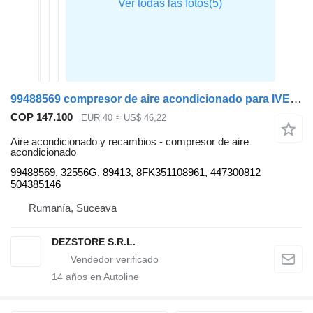
99488569 compresor de aire acondicionado para IVECO STRALIS cabeza tractora
COP 147.100
EUR 40
≈ US$ 46,22
Aire acondicionado y recambios - compresor de aire
acondicionado
99488569, 32556G, 89413, 8FK351108961, 447300812
504385146
Rumanía, Suceava
DEZSTORE S.R.L.
14
años en Autoline