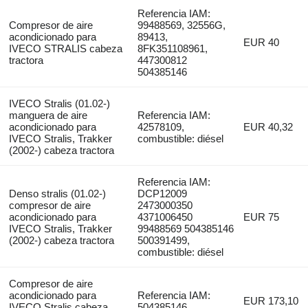
Referencia IAM:
Compresor de aire
99488569, 32556G,
acondicionado para
89413,
EUR 40
IVECO STRALIS cabeza
8FK351108961,
tractora
447300812
504385146
IVECO Stralis (01.02-)
manguera de aire
Referencia IAM:
acondicionado para
42578109,
EUR 40,32
IVECO Stralis, Trakker
combustible: diésel
(2002-) cabeza tractora
Referencia IAM:
Denso stralis (01.02-)
DCP12009
compresor de aire
2473000350
acondicionado para
4371006450
EUR 75
IVECO Stralis, Trakker
99488569 504385146
(2002-) cabeza tractora
500391499,
combustible: diésel
Compresor de aire
acondicionado para
Referencia IAM:
EUR 173,10
IVECO Stralis cabeza
504385146