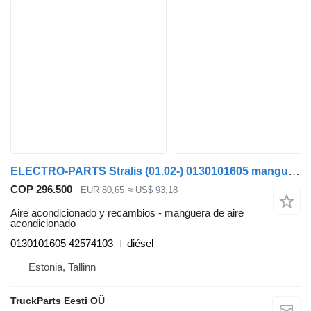
ELECTRO-PARTS Stralis (01.02-) 0130101605 manguera de aire acondicionado para IVECO Stralis, Trakker (2002-) cabeza tractora
COP 296.500
EUR 80,65
≈ US$ 93,18
Aire acondicionado y recambios - manguera de aire
acondicionado
0130101605 42574103
diésel
Estonia, Tallinn
TruckParts Eesti OÜ