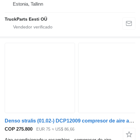
Estonia, Tallinn
TruckParts Eesti OÜ
Denso stralis (01.02-) DCP12009 compresor de aire acondicionado para IVECO Stralis, Trakker (2002-) cabeza tractora
COP 275.800
EUR 75
≈ US$ 86,66
Aire acondicionado y recambios - compresor de aire