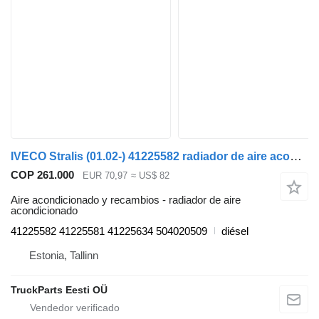
IVECO Stralis (01.02-) 41225582 radiador de aire acondicionado para IVECO Stralis, Trakker (2002-) cabeza tractora
COP 261.000
EUR 70,97
≈ US$ 82
Aire acondicionado y recambios - radiador de aire
acondicionado
41225582 41225581 41225634 504020509
diésel
Estonia, Tallinn
TruckParts Eesti OÜ