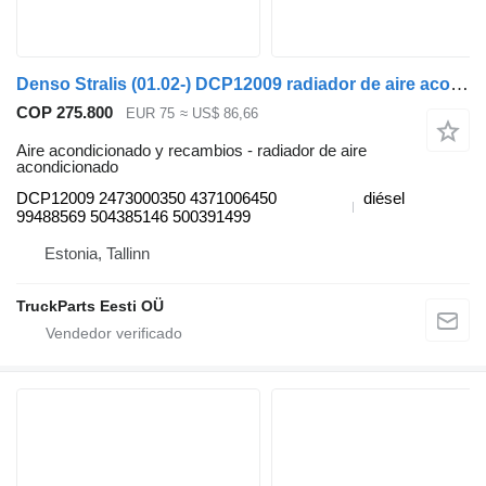
Denso Stralis (01.02-) DCP12009 radiador de aire acondicionado para IVECO Stralis, Trakker (2002-) cabeza tractora
COP 275.800
EUR 75
≈ US$ 86,66
Aire acondicionado y recambios - radiador de aire
acondicionado
DCP12009 2473000350 4371006450
diésel
99488569 504385146 500391499
Estonia, Tallinn
TruckParts Eesti OÜ