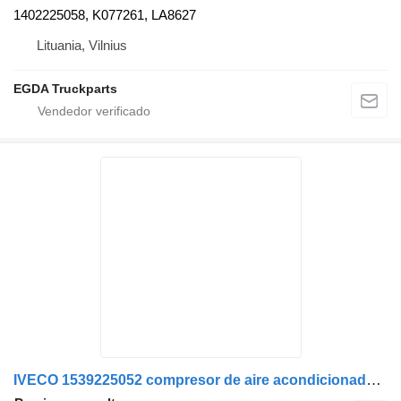
1402225058, K077261, LA8627
Lituania, Vilnius
EGDA Truckparts
IVECO 1539225052 compresor de aire acondicionado para IVECO STRALIS 6 cabeza tractora