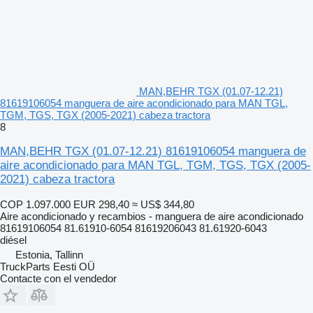
MAN,BEHR TGX (01.07-12.21)
81619106054 manguera de aire acondicionado para MAN TGL,
TGM, TGS, TGX (2005-2021) cabeza tractora
8
MAN,BEHR TGX (01.07-12.21) 81619106054 manguera de
aire acondicionado para MAN TGL, TGM, TGS, TGX (2005-
2021) cabeza tractora
COP 1.097.000
EUR 298,40
≈ US$ 344,80
Aire acondicionado y recambios - manguera de aire acondicionado
81619106054 81.61910-6054 81619206043 81.61920-6043
diésel
Estonia, Tallinn
TruckParts Eesti OÜ
Contacte con el vendedor