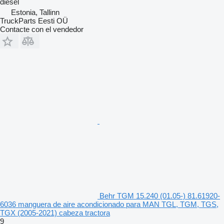
diésel
Estonia, Tallinn
TruckParts Eesti OÜ
Contacte con el vendedor
Behr TGM 15.240 (01.05-) 81.61920-
6036 manguera de aire acondicionado para MAN TGL, TGM, TGS,
TGX (2005-2021) cabeza tractora
9