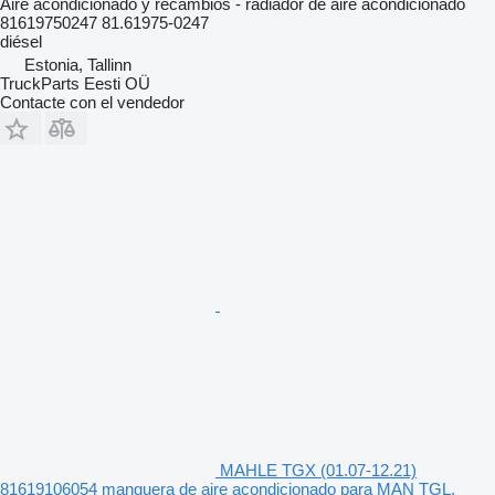
Aire acondicionado y recambios - radiador de aire acondicionado
81619750247 81.61975-0247
diésel
Estonia, Tallinn
TruckParts Eesti OÜ
Contacte con el vendedor
MAHLE TGX (01.07-12.21)
81619106054 manguera de aire acondicionado para MAN TGL,