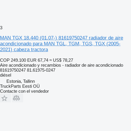
3
MAN TGX 18.440 (01.07-) 81619750247 radiador de aire
acondicionado para MAN TGL, TGM, TGS, TGX (2005-
2021) cabeza tractora
COP 249.100
EUR 67,74
≈ US$ 78,27
Aire acondicionado y recambios - radiador de aire acondicionado
81619750247 81.61975-0247
diésel
Estonia, Tallinn
TruckParts Eesti OÜ
Contacte con el vendedor