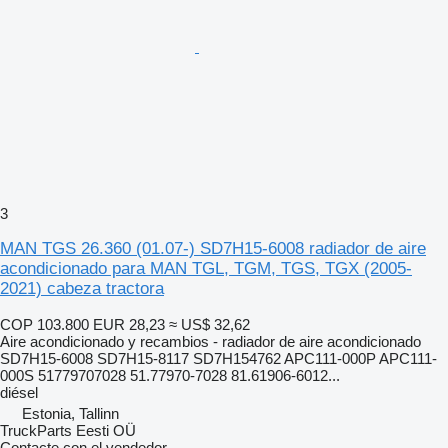
3
MAN TGS 26.360 (01.07-) SD7H15-6008 radiador de aire
acondicionado para MAN TGL, TGM, TGS, TGX (2005-
2021) cabeza tractora
COP 103.800
EUR 28,23
≈ US$ 32,62
Aire acondicionado y recambios - radiador de aire acondicionado
SD7H15-6008 SD7H15-8117 SD7H154762 APC111-000P APC111-
000S 51779707028 51.77970-7028 81.61906-6012...
diésel
Estonia, Tallinn
TruckParts Eesti OÜ
Contacte con el vendedor