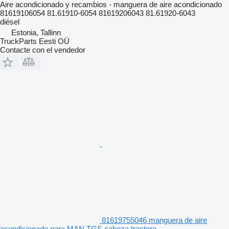
Aire acondicionado y recambios - manguera de aire acondicionado
81619106054 81.61910-6054 81619206043 81.61920-6043
diésel
Estonia, Tallinn
TruckParts Eesti OÜ
Contacte con el vendedor
81619755046 manguera de aire
acondicionado para MAN TGS cabeza tractora