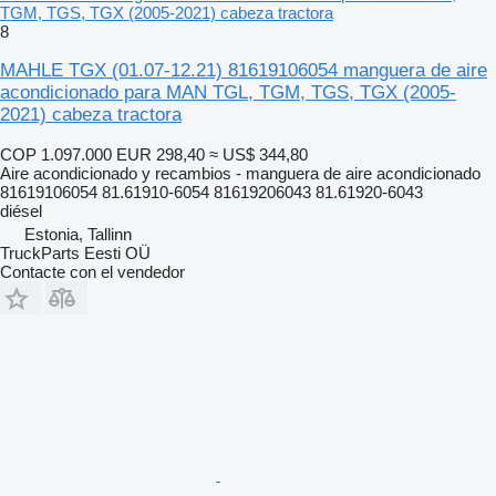
TGM, TGS, TGX (2005-2021) cabeza tractora
8
MAHLE TGX (01.07-12.21) 81619106054 manguera de aire
acondicionado para MAN TGL, TGM, TGS, TGX (2005-
2021) cabeza tractora
COP 1.097.000
EUR 298,40
≈ US$ 344,80
Aire acondicionado y recambios - manguera de aire acondicionado
81619106054 81.61910-6054 81619206043 81.61920-6043
diésel
Estonia, Tallinn
TruckParts Eesti OÜ
Contacte con el vendedor