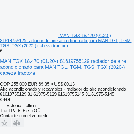
MAN TGX 18.470 (01.20-)
81619755129 radiador de aire acondicionado para MAN TGL, TGM,
TGS, TGX (2020-) cabeza tractora
6
MAN TGX 18.470 (01.20-) 81619755129 radiador de aire
acondicionado para MAN TGL, TGM, TGS, TGX (2020-)
cabeza tractora
COP 255.000
EUR 69,35
≈ US$ 80,13
Aire acondicionado y recambios - radiador de aire acondicionado
81619755129 81.61975-5129 81619755145 81.61975-5145
diésel
Estonia, Tallinn
TruckParts Eesti OÜ
Contacte con el vendedor