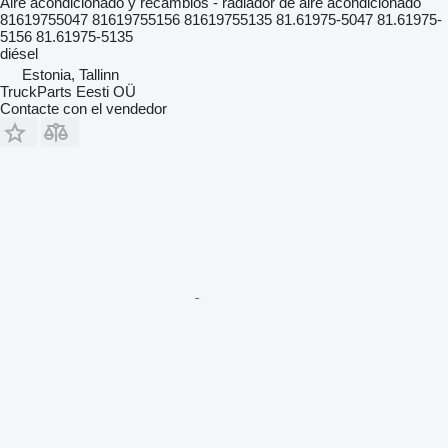
Aire acondicionado y recambios - radiador de aire acondicionado
81619755047 81619755156 81619755135 81.61975-5047 81.61975-
5156 81.61975-5135
diésel
Estonia, Tallinn
TruckParts Eesti OÜ
Contacte con el vendedor