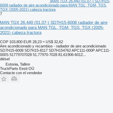
MAN TGX 26.440 (01.07-) SD7H15-
6008 radiador de aire acondicionado para MAN TGL, TGM, TGS,
TGX (2005-2021) cabeza tractora
7
MAN TGX 26.440 (01.07-) SD7H15-6008 radiador de aire
acondicionado para MAN TGL, TGM, TGS, TGX (2005-
2021) cabeza tractora
COP 103.800
EUR 28,23
≈ US$ 32,62
Aire acondicionado y recambios - radiador de aire acondicionado
SD7H15-6008 SD7H15-8117 SD7H154762 APC111-000P APC111-
000S 51779707028 51.77970-7028 81.61906-6012...
diésel
Estonia, Tallinn
TruckParts Eesti OÜ
Contacte con el vendedor