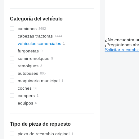
Categoría del vehículo
camiones
cabezas tractoras
¿No encuentra u
vehículos comerciales
¡Pregúntenos ah
Solicitar recambi
furgonetas
semirremolques
remolques
autobuses
maquinaria municipal
coches
vehículos municipales
campers
camiones de basura
equipos
accesorios para camiones y
remolques
equipos frigoríficos
Tipo de pieza de repuesto
pieza de recambio original