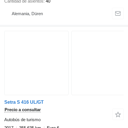
Cantidad de asientos
40
Alemania, Düren
Setra S 416 UL/GT
Precio a consultar
Autobús de turismo
2017
355.635 km
Euro 6