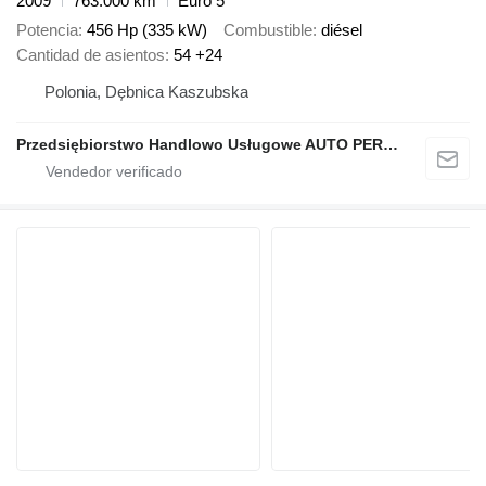
2009
763.000 km
Euro 5
Potencia
456 Hp (335 kW)
Combustible
diésel
Cantidad de asientos
54 +24
Polonia, Dębnica Kaszubska
Przedsiębiorstwo Handlowo Usługowe AUTO PERFEKT Łukasz Skóra