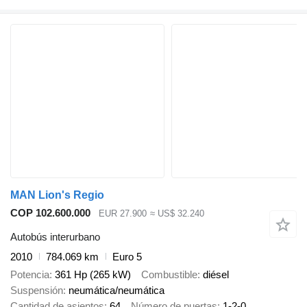
MAN Lion's Regio
COP 102.600.000
EUR 27.900
≈ US$ 32.240
Autobús interurbano
2010
784.069 km
Euro 5
Potencia
361 Hp (265 kW)
Combustible
diésel
Suspensión
neumática/neumática
Cantidad de asientos
64
Número de puertas
1-2-0