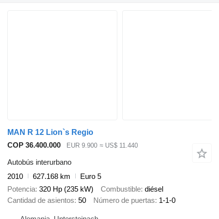
MAN R 12 Lion`s Regio
COP 36.400.000
EUR 9.900
≈ US$ 11.440
Autobús interurbano
2010
627.168 km
Euro 5
Potencia
320 Hp (235 kW)
Combustible
diésel
Cantidad de asientos
50
Número de puertas
1-1-0
Alemania, Untersteinach