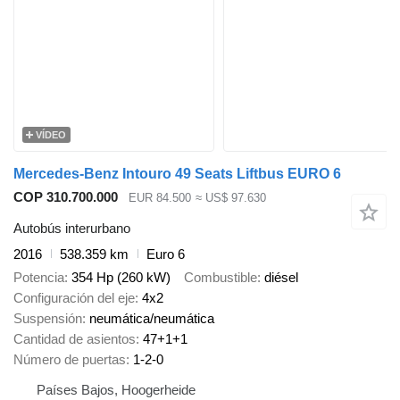
VÍDEO
Mercedes-Benz Intouro 49 Seats Liftbus EURO 6
COP 310.700.000
EUR 84.500
≈ US$ 97.630
Autobús interurbano
2016
538.359 km
Euro 6
Potencia
354 Hp (260 kW)
Combustible
diésel
Configuración del eje
4x2
Suspensión
neumática/neumática
Cantidad de asientos
47+1+1
Número de puertas
1-2-0
Países Bajos, Hoogerheide