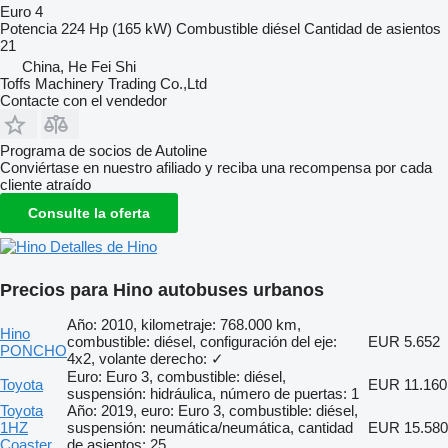
Euro 4
Potencia
224 Hp (165 kW)
Combustible
diésel
Cantidad de asientos
21
China, He Fei Shi
Toffs Machinery Trading Co.,Ltd
Contacte con el vendedor
Programa de socios de Autoline
Conviértase en nuestro afiliado y reciba una recompensa por cada
cliente atraído
Consulte la oferta
Detalles de Hino
Precios para Hino autobuses urbanos
Año: 2010, kilometraje: 768.000 km,
Hino
combustible: diésel, configuración del eje:
EUR 5.652
PONCHO
4x2, volante derecho: ✓
Euro: Euro 3, combustible: diésel,
Toyota
EUR 11.160
suspensión: hidráulica, número de puertas: 1
Toyota
Año: 2019, euro: Euro 3, combustible: diésel,
1HZ
suspensión: neumática/neumática, cantidad
EUR 15.580
Coaster
de asientos: 25