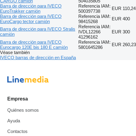
CARGO camión
504035805
Barra de dirección para IVECO
Referencia IAM:
EUR 110,24
EuroTrakker camión
500397738
Barra de dirección para IVECO
Referencia IAM:
EUR 400
EuroCargo tector camión
98415268
Referencia IAM:
Barra de dirección para IVECO Stralis
IVDL12266
EUR 300
camión
41296162
Barra de dirección para IVECO
Referencia IAM:
EUR 260,23
Eurocargo 120E bis 180 E camión
5801645286
Véase también
IVECO barras de dirección en España
Empresa
Quiénes somos
Ayuda
Contactos