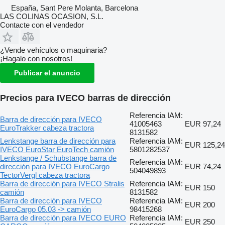
España, Sant Pere Molanta, Barcelona
LAS COLINAS OCASION, S.L.
Contacte con el vendedor
¿Vende vehículos o maquinaria?
¡Hagalo con nosotros!
Publicar el anuncio
Precios para IVECO barras de dirección
Referencia IAM:
Barra de dirección para IVECO
41005463
EUR 97,24
EuroTrakker cabeza tractora
8131582
Lenkstange barra de dirección para
Referencia IAM:
EUR 125,24
IVECO EuroStar EuroTech camión
5801282537
Lenkstange / Schubstange barra de
Referencia IAM:
dirección para IVECO EuroCargo
EUR 74,24
504049893
TectorVergl cabeza tractora
Barra de dirección para IVECO Stralis
Referencia IAM:
EUR 150
camión
8131582
Barra de dirección para IVECO
Referencia IAM:
EUR 200
EuroCargo 05.03 -> camión
98415268
Barra de dirección para IVECO EURO
Referencia IAM:
EUR 250