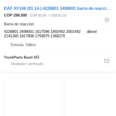
DAF XF106 (01.14-) 4228801 3498001 barra de reacción para DAF XF106 (2014-) cabeza tractora
COP 296.500
EUR 80,65
≈ US$ 93,18
Barra de reacción
4228801 3498001 1617096 1892492 2001492
diésel
2141265 1817808 1793875 1368270
Estonia, Tallinn
TruckParts Eesti OÜ