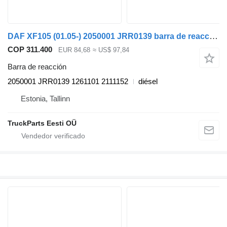
DAF XF105 (01.05-) 2050001 JRR0139 barra de reacción para DAF XF95, XF105 (2001-2014) cabeza tractora
COP 311.400
EUR 84,68
≈ US$ 97,84
Barra de reacción
2050001 JRR0139 1261101 2111152
diésel
Estonia, Tallinn
TruckParts Eesti OÜ