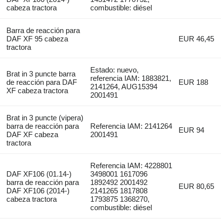
cabeza tractora
combustible: diésel
Barra de reacción para
DAF XF 95 cabeza
EUR 46,45
tractora
Estado: nuevo,
Brat in 3 puncte barra
referencia IAM: 1883821,
de reacción para DAF
EUR 188
2141264, AUG15394
XF cabeza tractora
2001491
Brat in 3 puncte (vipera)
barra de reacción para
Referencia IAM: 2141264
EUR 94
DAF XF cabeza
2001491
tractora
Referencia IAM: 4228801
DAF XF106 (01.14-)
3498001 1617096
barra de reacción para
1892492 2001492
EUR 80,65
DAF XF106 (2014-)
2141265 1817808
cabeza tractora
1793875 1368270,
combustible: diésel