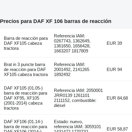
Precios para DAF XF 106 barras de reacción
Referencia IAM:
Barra de reacción para
0267743, 1362649,
DAF XF105 cabeza
EUR 39
1361650, 1656428,
tractora
1663207 1817809
Brat in 3 puncte barra
Referencia IAM:
de reacción para DAF
2001492, 2141265
EUR 94
XF105 cabeza tractora
1892492
DAF XF105 (01.05-)
Referencia IAM: 2050001
barra de reacción para
JRR0139 1261101
DAF XF95, XF105
EUR 84,68
2111152, combustible:
(2001-2014) cabeza
diésel
tractora
DAF XF106 (01.14-)
Estado: nuevo,
barra de reacción para
referencia IAM: 3059101
EUR 58,87
DAF XF106 (2014-)
1431472 1770732,