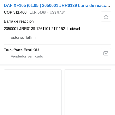
DAF XF105 (01.05-) 2050001 JRR0139 barra de reacción para DAF XF95, XF105 (2001-2014) cabeza tractora
COP 311.400
EUR 84,68
≈ US$ 97,84
Barra de reacción
2050001 JRR0139 1261101 2111152
diésel
Estonia, Tallinn
TruckParts Eesti OÜ