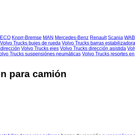
VECO
Knorr-Bremse
MAN
Mercedes-Benz
Renault
Scania
WAB
Volvo Trucks bujes de rueda
Volvo Trucks barras estabilizador
dirección
Volvo Trucks ejes
Volvo Trucks dirección asistida
Vol
olvo Trucks suspensiónes neumáticas
Volvo Trucks resortes en
ón para camión