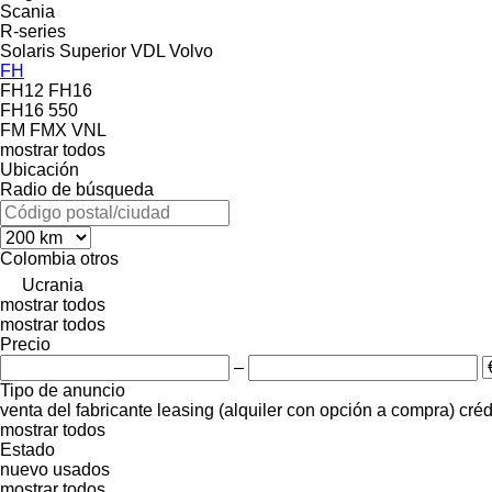
Scania
R-series
Solaris
Superior
VDL
Volvo
FH
FH12
FH16
FH16 550
FM
FMX
VNL
mostrar todos
Ubicación
Radio de búsqueda
Colombia
otros
Ucrania
mostrar todos
mostrar todos
Precio
–
Tipo de anuncio
venta
del fabricante
leasing (alquiler con opción a compra)
créd
mostrar todos
Estado
nuevo
usados
mostrar todos