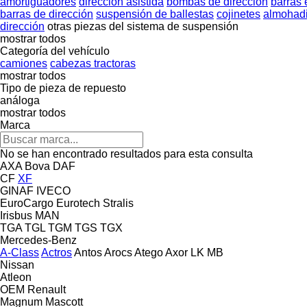
amortiguadores
dirección asistida
bombas de dirección
barras 
barras de dirección
suspensión de ballestas
cojinetes
almohadi
dirección
otras piezas del sistema de suspensión
mostrar todos
Categoría del vehículo
camiones
cabezas tractoras
mostrar todos
Tipo de pieza de repuesto
análoga
mostrar todos
Marca
No se han encontrado resultados para esta consulta
AXA
Bova
DAF
CF
XF
GINAF
IVECO
EuroCargo
Eurotech
Stralis
Irisbus
MAN
TGA
TGL
TGM
TGS
TGX
Mercedes-Benz
A-Class
Actros
Antos
Arocs
Atego
Axor
LK
MB
Nissan
Atleon
OEM
Renault
Magnum
Mascott