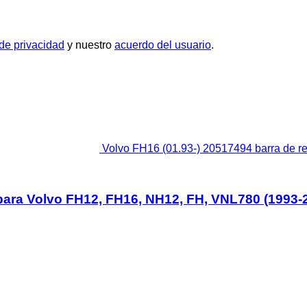
 de privacidad
y nuestro
acuerdo del usuario
.
Volvo FH16 (01.93-) 20517494 barra de 
 para Volvo FH12, FH16, NH12, FH, VNL780 (1993