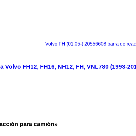
Volvo FH (01.05-) 20556608 barra de re
ara Volvo FH12, FH16, NH12, FH, VNL780 (1993-20
eacción para camión»