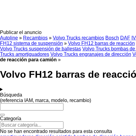
Publicar el anuncio
Autoline
»
Recambios
»
Volvo Trucks recambios
Bosch
DAF
I
FH12 sistema de suspensión
»
Volvo FH12 barras de reacción
Volvo Trucks suspensión de ballestas
Volvo Trucks bombas de 
Trucks amortiguadores
Volvo Trucks engranajes de dirección
V
de reacción para camión
»
Volvo FH12 barras de reacci
Búsqueda
(referencia IAM, marca, modelo, recambio)
Categoría
No se han encontrado resultados para esta consulta