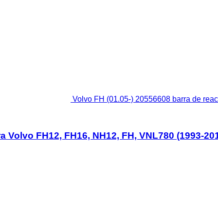
Volvo FH (01.05-) 20556608 barra de re
ara Volvo FH12, FH16, NH12, FH, VNL780 (1993-20