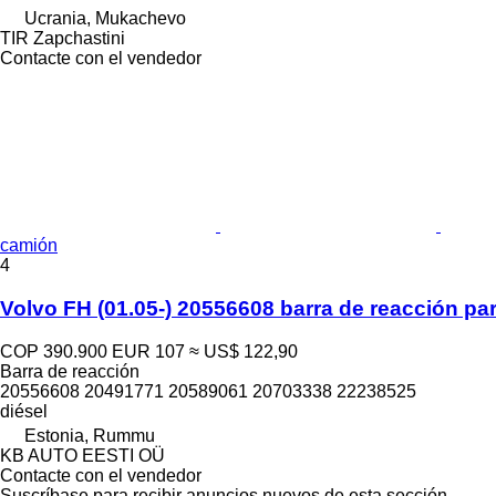
Ucrania, Mukachevo
TIR Zapchastini
Contacte con el vendedor
camión
4
Volvo FH (01.05-) 20556608 barra de reacción p
COP 390.900
EUR 107
≈ US$ 122,90
Barra de reacción
20556608 20491771 20589061 20703338 22238525
diésel
Estonia, Rummu
KB AUTO EESTI OÜ
Contacte con el vendedor
Suscríbase para recibir anuncios nuevos de esta sección