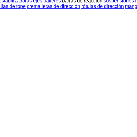
estabilizadoras
ejes
palieres
barras de reacción
suspensiónes 
llas de tope
cremalleras de dirección
rótulas de dirección
mangu