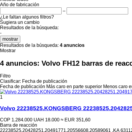
Año de fabricación
–
¿Le faltan algunos filtros?
Sugiera un cambio
Resultados de la búsqueda:
-
mostrar
Resultados de la búsqueda:
4 anuncios
Mostrar
4 anuncios:
Volvo FH12 barras de reac
Filtro
Clasificar
:
Fecha de publicación
Fecha de publicación
Más caro en parte superior
Menos caro en
1
Volvo 22238525.KONGSBERG 22238525.20428251.
COP 1.284.000
UAH 18.000
≈ EUR 351,60
Barra de reacción
22238525.20428251.20491771.20556608.20589061 .KA 631