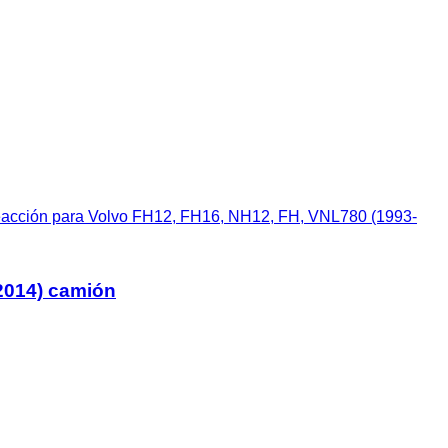
reacción para Volvo FH12, FH16, NH12, FH, VNL780 (1993-
-2014) camión