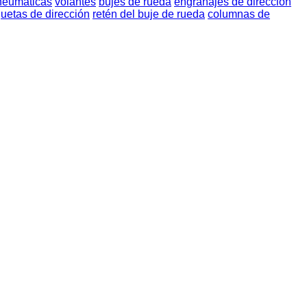
neumáticas
volantes
bujes de rueda
engranajes de dirección
etas de dirección
retén del buje de rueda
columnas de