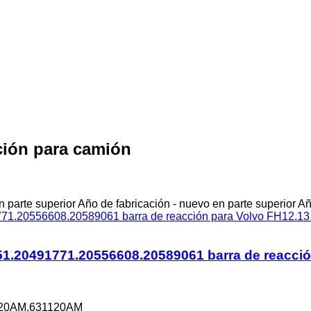
ción para camión
 parte superior
Año de fabricación - nuevo en parte superior
Añ
20491771.20556608.20589061 barra de reacció
120AM.631120AM