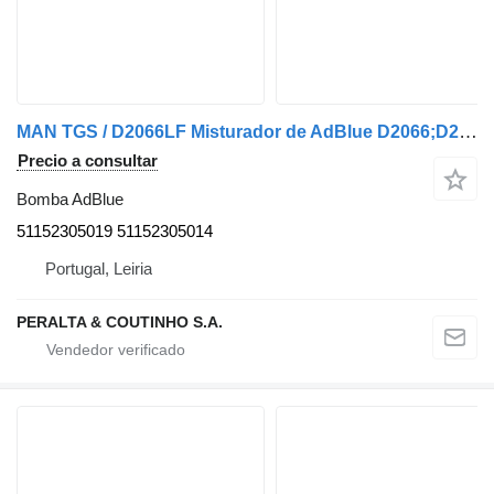
MAN TGS / D2066LF Misturador de AdBlue D2066;D2076 51152305019 bomba AdBlue para MAN camión
Precio a consultar
Bomba AdBlue
51152305019 51152305014
Portugal, Leiria
PERALTA & COUTINHO S.A.