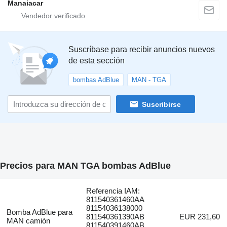
Manaiacar
Suscríbase para recibir anuncios nuevos
de esta sección
bombas AdBlue
MAN - TGA
Suscribirse
Precios para MAN TGA bombas AdBlue
Referencia IAM:
811540361460AA
81154036138000
Bomba AdBlue para
811540361390AB
EUR 231,60
MAN camión
811540391460AB