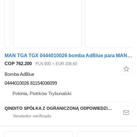
MAN TGA TGX 0444010026 bomba AdBlue para MAN TGA TGX camión
COP 762.200
PLN 900
≈ EUR 208,60
Bomba AdBlue
0444010026 81154036099
Polonia, Piotrków Trybunalski
QINDITO SPÓŁKA Z OGRANICZONĄ ODPOWIEDZIALNOŚCIĄ