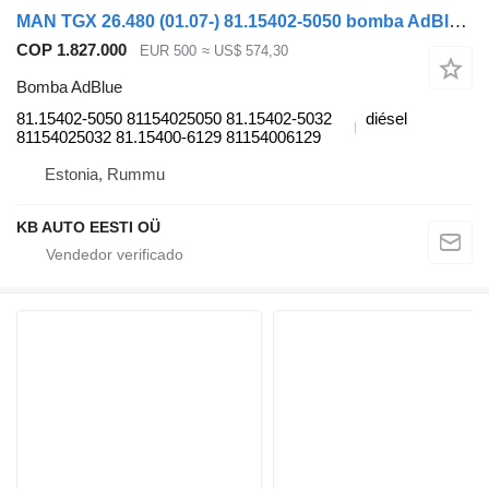
MAN TGX 26.480 (01.07-) 81.15402-5050 bomba AdBlue para MAN TGL, TGM, TGS, TGX (2005-2021) camión
COP 1.827.000
EUR 500
≈ US$ 574,30
Bomba AdBlue
81.15402-5050 81154025050 81.15402-5032
diésel
81154025032 81.15400-6129 81154006129
Estonia, Rummu
KB AUTO EESTI OÜ