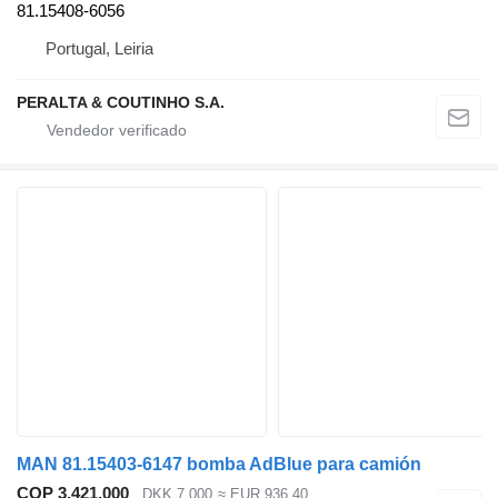
81.15408-6056
Portugal, Leiria
PERALTA & COUTINHO S.A.
MAN 81.15403-6147 bomba AdBlue para camión
COP 3.421.000
DKK 7.000
≈ EUR 936,40