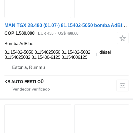
MAN TGX 28.480 (01.07-) 81.15402-5050 bomba AdBlue para MAN TGL, TGM, TGS, TGX (2005-2021) camión
COP 1.589.000
EUR 435
≈ US$ 499,60
Bomba AdBlue
81.15402-5050 81154025050 81.15402-5032
diésel
81154025032 81.15400-6129 81154006129
Estonia, Rummu
KB AUTO EESTI OÜ