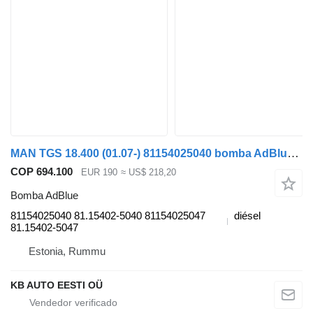
MAN TGS 18.400 (01.07-) 81154025040 bomba AdBlue para MAN TGL, TGM, TGS, TGX (2005-2021) camión
COP 694.100
EUR 190
≈ US$ 218,20
Bomba AdBlue
81154025040 81.15402-5040 81154025047
diésel
81.15402-5047
Estonia, Rummu
KB AUTO EESTI OÜ