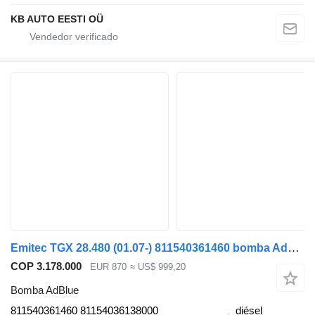
KB AUTO EESTI OÜ
Emitec TGX 28.480 (01.07-) 811540361460 bomba AdBlue para MAN TGL, TGM, TGS, TGX (2005-2021) camión
COP 3.178.000
EUR 870
≈ US$ 999,20
Bomba AdBlue
811540361460 81154036138000
diésel