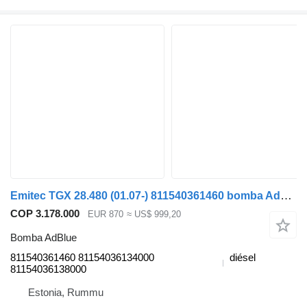
Emitec TGX 28.480 (01.07-) 811540361460 bomba AdBlue para MAN TGL, TGM, TGS, TGX (2005-2021) camión
COP 3.178.000
EUR 870
≈ US$ 999,20
Bomba AdBlue
811540361460 81154036134000
diésel
81154036138000
Estonia, Rummu