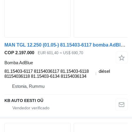
MAN TGL 12.250 (01.05-) 81.15403-6117 bomba AdBlue para MAN TGL, TGM, TGS, TGX (2005-2021) camión
COP 2.197.000
EUR 601,40
≈ US$ 690,70
Bomba AdBlue
81.15403-6117 81154036117 81.15403-6118
diésel
81154036118 81.15403-6134 81154036134
Estonia, Rummu
KB AUTO EESTI OÜ