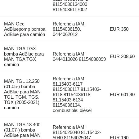
81154036134000
81154036117002
MAN Occ
Referencia IAM:
AdBluepomp bomba
81154036150,
EUR 350
AdBlue para camión
0444062012
MAN TGA TGX
bomba AdBlue para
Referencia IAM:
EUR 208,60
MAN TGA TGX
0444010026 81154036099
camión
Referencia IAM:
MAN TGL 12.250
81.15403-6117
(01.05-) bomba
81154036117 81.15403-
AdBlue para MAN
6118 81154036118
EUR 601,40
TGL, TGM, TGS,
81.15403-6134
TGX (2005-2021)
81154036134,
camión
combustible: diésel
MAN TGS 18.400
Referencia IAM:
(01.07-) bomba
81154025040 81.15402-
AdBlue para MAN
5040 81154025047
EUR 190