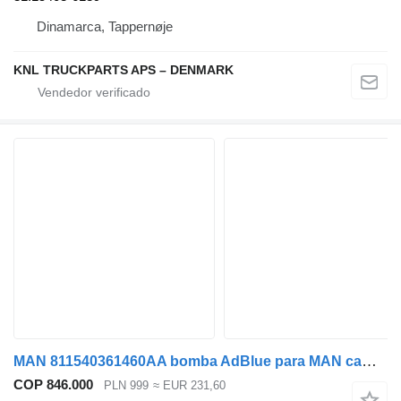
Dinamarca, Tappernøje
KNL TRUCKPARTS APS – DENMARK
MAN 811540361460AA bomba AdBlue para MAN camión
COP 846.000
PLN 999
≈ EUR 231,60