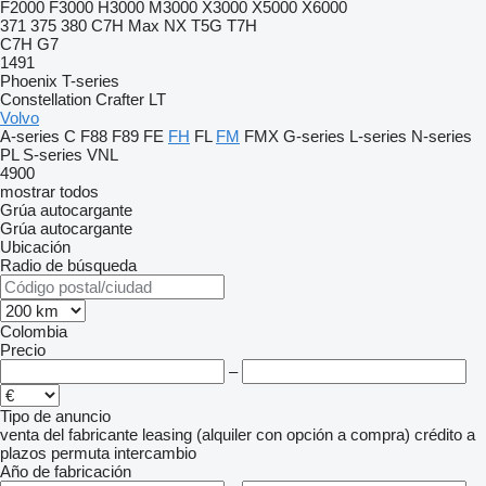
F2000
F3000
H3000
M3000
X3000
X5000
X6000
371
375
380
C7H
Max
NX
T5G
T7H
C7H
G7
1491
Phoenix
T-series
Constellation
Crafter
LT
Volvo
A-series
C
F88
F89
FE
FH
FL
FM
FMX
G-series
L-series
N-series
PL
S-series
VNL
4900
mostrar todos
Grúa autocargante
Grúa autocargante
Ubicación
Radio de búsqueda
Colombia
Precio
–
Tipo de anuncio
venta
del fabricante
leasing (alquiler con opción a compra)
crédito
a
plazos
permuta
intercambio
Año de fabricación