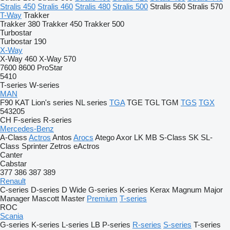
Stralis 450
Stralis 460
Stralis 480
Stralis 500
Stralis 560
Stralis 570
T-Way
Trakker
Trakker 380
Trakker 450
Trakker 500
Turbostar
Turbostar 190
X-Way
X-Way 460
X-Way 570
7600
8600
ProStar
5410
T-series
W-series
MAN
F90
KAT
Lion's series
NL series
TGA
TGE
TGL
TGM
TGS
TGX
543205
CH
F-series
R-series
Mercedes-Benz
A-Class
Actros
Antos
Arocs
Atego
Axor
LK
MB
S-Class
SK
SL-
Class
Sprinter
Zetros
eActros
Canter
Cabstar
377
386
387
389
Renault
C-series
D-series
D Wide
G-series
K-series
Kerax
Magnum
Major
Manager
Mascott
Master
Premium
T-series
ROC
Scania
G-series
K-series
L-series
LB
P-series
R-series
S-series
T-series