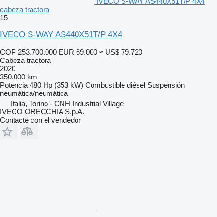
IVECO S-WAY AS440X51T/P 4X4
cabeza tractora
15
IVECO S-WAY AS440X51T/P 4X4
COP 253.700.000
EUR 69.000
≈ US$ 79.720
Cabeza tractora
2020
350.000 km
Potencia
480 Hp (353 kW)
Combustible
diésel
Suspensión
neumática/neumática
Italia, Torino - CNH Industrial Village
IVECO ORECCHIA S.p.A.
Contacte con el vendedor