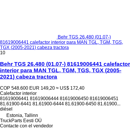
Behr TGS 26.480 (01.07-)
81619006441 calefactor interior para MAN TGL, TGM, TGS,
TGX (2005-2021) cabeza tractora
10
Behr TGS 26.480 (01.07-) 81619006441 calefactor
interior para MAN TGL, TGM, TGS, TGX (2005-
2021) cabeza tractora
COP 548.600
EUR 149,20
≈ US$ 172,40
Calefactor interior
81619006441 81619006444 81619006450 81619006451
81.61900-6441 81.61900-6444 81.61900-6450 81.61900...
diésel
Estonia, Tallinn
TruckParts Eesti OÜ
Contacte con el vendedor