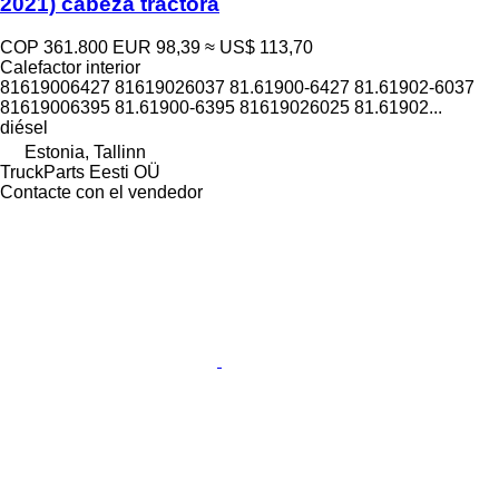
2021) cabeza tractora
COP 361.800
EUR 98,39
≈ US$ 113,70
Calefactor interior
81619006427 81619026037 81.61900-6427 81.61902-6037
81619006395 81.61900-6395 81619026025 81.61902...
diésel
Estonia, Tallinn
TruckParts Eesti OÜ
Contacte con el vendedor