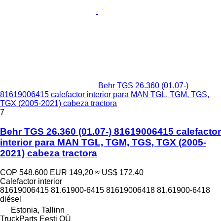
Behr TGS 26.360 (01.07-)
81619006415 calefactor interior para MAN TGL, TGM, TGS,
TGX (2005-2021) cabeza tractora
7
Behr TGS 26.360 (01.07-) 81619006415 calefactor
interior para MAN TGL, TGM, TGS, TGX (2005-
2021) cabeza tractora
COP 548.600
EUR 149,20
≈ US$ 172,40
Calefactor interior
81619006415 81.61900-6415 81619006418 81.61900-6418
diésel
Estonia, Tallinn
TruckParts Eesti OÜ