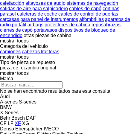
calefacción
altavozes de audio
sistemas de navegación
salidas de aire para salpicadero
cables de capó
cortinas
parasol
cafeteras de coche
cables de control de puertas
carcasas para panel de instrumentos
alfombrillas
aparatos de
radio portátil
airbags
protectores de cabina
reposabrazos
cierres de capó
portavasos
dispositivos de bloqueo de
encendido
otras piezas de cabina
mostrar todos
Categoría del vehículo
camiones
cabezas tractoras
mostrar todos
Tipo de pieza de repuesto
pieza de recambio original
mostrar todos
Marca
No se han encontrado resultados para esta consulta
Audi
A-series
S-series
BMW
X-Series
Behr
Bosch
DAF
CF
LF
XF
XG
Denso
Eberspächer
IVECO