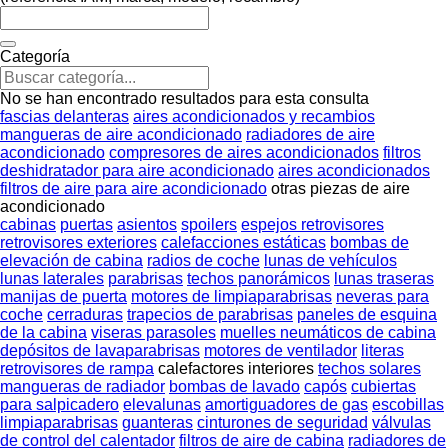
Categoría
No se han encontrado resultados para esta consulta
fascias delanteras
aires acondicionados y recambios
mangueras de aire acondicionado
radiadores de aire
acondicionado
compresores de aires acondicionados
filtros
deshidratador para aire acondicionado
aires acondicionados
filtros de aire para aire acondicionado
otras piezas de aire
acondicionado
cabinas
puertas
asientos
spoilers
espejos retrovisores
retrovisores exteriores
calefacciones estáticas
bombas de
elevación de cabina
radios de coche
lunas de vehículos
lunas laterales
parabrisas
techos panorámicos
lunas traseras
manijas de puerta
motores de limpiaparabrisas
neveras para
coche
cerraduras
trapecios de parabrisas
paneles de esquina
de la cabina
viseras parasoles
muelles neumáticos de cabina
depósitos de lavaparabrisas
motores de ventilador
literas
retrovisores de rampa
calefactores interiores
techos solares
mangueras de radiador
bombas de lavado
capós
cubiertas
para salpicadero
elevalunas
amortiguadores de gas
escobillas
limpiaparabrisas
guanteras
cinturones de seguridad
válvulas
de control del calentador
filtros de aire de cabina
radiadores de