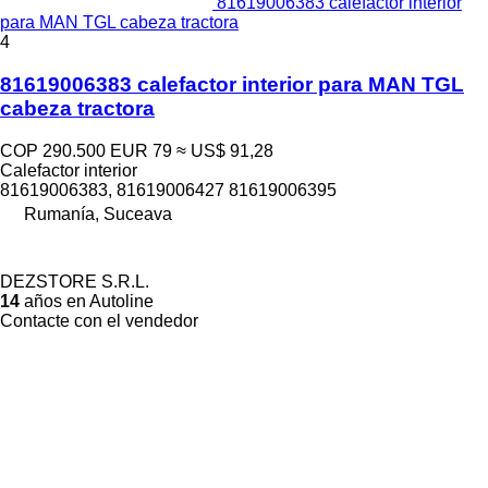
81619006383 calefactor interior
para MAN TGL cabeza tractora
4
81619006383 calefactor interior para MAN TGL
cabeza tractora
COP 290.500
EUR 79
≈ US$ 91,28
Calefactor interior
81619006383, 81619006427 81619006395
Rumanía, Suceava
DEZSTORE S.R.L.
14
años en Autoline
Contacte con el vendedor