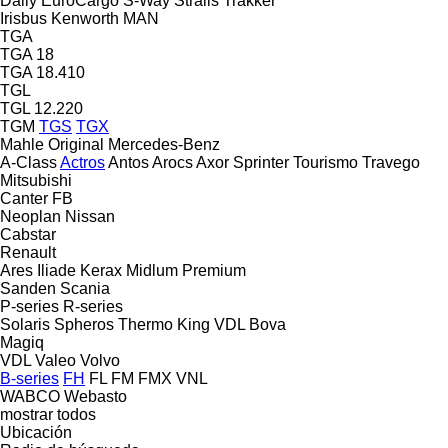
Daily
EuroCargo
S-Way
Stralis
Trakker
Irisbus
Kenworth
MAN
TGA
TGA 18
TGA 18.410
TGL
TGL 12.220
TGM
TGS
TGX
Mahle Original
Mercedes-Benz
A-Class
Actros
Antos
Arocs
Axor
Sprinter
Tourismo
Travego
Mitsubishi
Canter
FB
Neoplan
Nissan
Cabstar
Renault
Ares
Iliade
Kerax
Midlum
Premium
Sanden
Scania
P-series
R-series
Solaris
Spheros
Thermo King
VDL Bova
Magiq
VDL
Valeo
Volvo
B-series
FH
FL
FM
FMX
VNL
WABCO
Webasto
mostrar todos
Ubicación