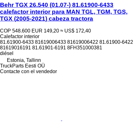
Behr TGX 26.540 (01.07-) 81.61900-6433
calefactor interior para MAN TGL, TGM, TGS,
TGX (2005-2021) cabeza tractora
COP 548.600
EUR 149,20
≈ US$ 172,40
Calefactor interior
81.61900-6433 81619006433 81619006422 81.61900-6422
81619016191 81.61901-6191 8FH351000381
diésel
Estonia, Tallinn
TruckParts Eesti OÜ
Contacte con el vendedor