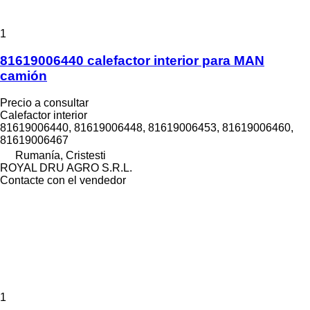
1
81619006440 calefactor interior para MAN
camión
Precio a consultar
Calefactor interior
81619006440, 81619006448, 81619006453, 81619006460,
81619006467
Rumanía, Cristesti
ROYAL DRU AGRO S.R.L.
Contacte con el vendedor
1