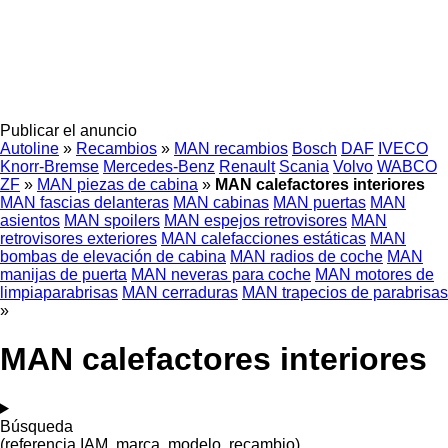
Publicar el anuncio
Autoline
»
Recambios
»
MAN recambios
Bosch
DAF
IVECO
Knorr-Bremse
Mercedes-Benz
Renault
Scania
Volvo
WABCO
ZF
»
MAN piezas de cabina
»
MAN calefactores interiores
MAN fascias delanteras
MAN cabinas
MAN puertas
MAN
asientos
MAN spoilers
MAN espejos retrovisores
MAN
retrovisores exteriores
MAN calefacciones estáticas
MAN
bombas de elevación de cabina
MAN radios de coche
MAN
manijas de puerta
MAN neveras para coche
MAN motores de
limpiaparabrisas
MAN cerraduras
MAN trapecios de parabrisas
»
MAN calefactores interiores
Búsqueda
(referencia IAM, marca, modelo, recambio)