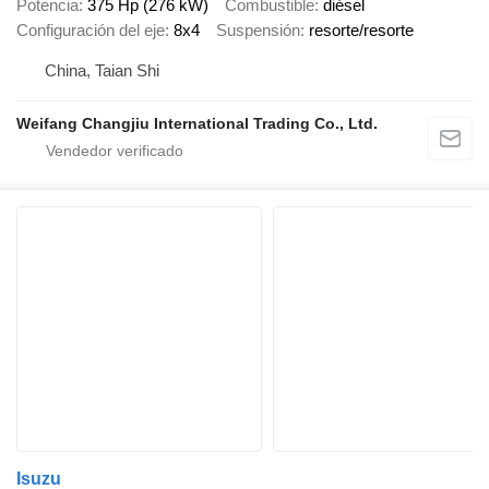
Potencia
375 Hp (276 kW)
Combustible
diésel
Configuración del eje
8x4
Suspensión
resorte/resorte
China, Taian Shi
Weifang Changjiu International Trading Co., Ltd.
Isuzu