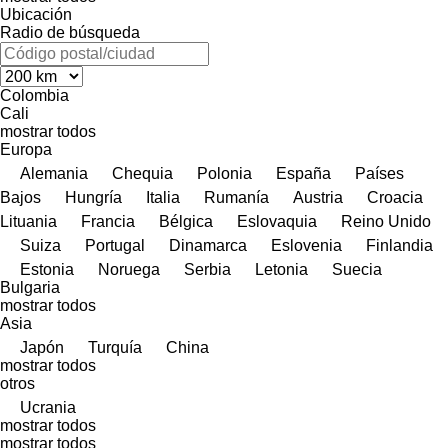
Ubicación
Radio de búsqueda
Colombia
Cali
mostrar todos
Europa
Alemania
Chequia
Polonia
España
Países
Bajos
Hungría
Italia
Rumanía
Austria
Croacia
Lituania
Francia
Bélgica
Eslovaquia
Reino Unido
Suiza
Portugal
Dinamarca
Eslovenia
Finlandia
Estonia
Noruega
Serbia
Letonia
Suecia
Bulgaria
mostrar todos
Asia
Japón
Turquía
China
mostrar todos
otros
Ucrania
mostrar todos
mostrar todos