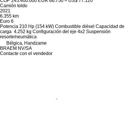
COP 245.400.000
EUR 66.750
≈ US$ 77.120
Camión toldo
2021
6.355 km
Euro 6
Potencia
210 Hp (154 kW)
Combustible
diésel
Capacidad de
carga
4.252 kg
Configuración del eje
4x2
Suspensión
resorte/neumática
Bélgica, Handzame
BRAEM NV/SA
Contacte con el vendedor