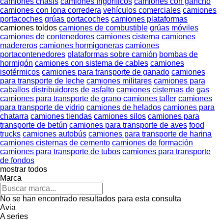
camiones chasis
camiones frigoríficos
camiones con gancho
camiones con lona corredera
vehículos comerciales
camiones
portacoches
grúas portacoches
camiones plataformas
camiones toldos
camiones de combustible
grúas móviles
camiones de contenedores
camiones cisterna
camiones
madereros
camiones hormigoneras
camiones
portacontenedores
plataformas sobre camión
bombas de
hormigón
camiones con sistema de cables
camiones
isotérmicos
camiones para transporte de ganado
camiones
para transporte de leche
camiones militares
camiones para
caballos
distribuidores de asfalto
camiones cisternas de gas
camiones para transporte de grano
camiones taller
camiones
para transporte de vidrio
camiones de helados
camiones para
chatarra
camiones tiendas
camiones silos
camiones para
transporte de betún
camiones para transporte de aves
food
trucks
camiones autobús
camiones para transporte de harina
camiones cisternas de cemento
camiones de formación
camiones para transporte de tubos
camiones para transporte
de fondos
mostrar todos
Marca
No se han encontrado resultados para esta consulta
Avia
A series