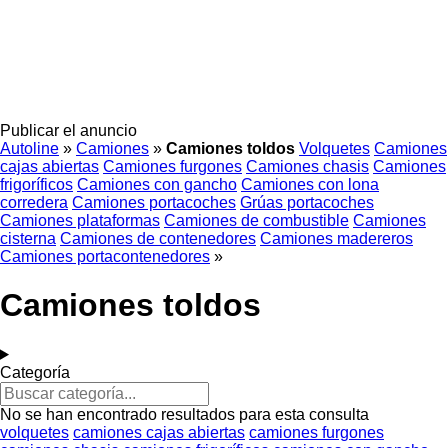
Publicar el anuncio
Autoline
»
Camiones
»
Camiones toldos
Volquetes
Camiones
cajas abiertas
Camiones furgones
Camiones chasis
Camiones
frigoríficos
Camiones con gancho
Camiones con lona
corredera
Camiones portacoches
Grúas portacoches
Camiones plataformas
Camiones de combustible
Camiones
cisterna
Camiones de contenedores
Camiones madereros
Camiones portacontenedores
»
Camiones toldos
Categoría
No se han encontrado resultados para esta consulta
volquetes
camiones cajas abiertas
camiones furgones