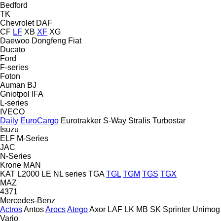
Bedford
TK
Chevrolet
DAF
CF
LF
XB
XF
XG
Daewoo
Dongfeng
Fiat
Ducato
Ford
F-series
Foton
Auman
BJ
Gniotpol
IFA
L-series
IVECO
Daily
EuroCargo
Eurotrakker
S-Way
Stralis
Turbostar
Isuzu
ELF
M-Series
JAC
N-Series
Krone
MAN
KAT
L2000
LE
NL series
TGA
TGL
TGM
TGS
TGX
MAZ
4371
Mercedes-Benz
Actros
Antos
Arocs
Atego
Axor
LAF
LK
MB
SK
Sprinter
Unimog
Vario