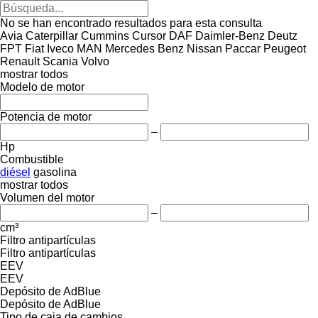
No se han encontrado resultados para esta consulta
Avia
Caterpillar
Cummins
Cursor
DAF
Daimler-Benz
Deutz
FPT
Fiat
Iveco
MAN
Mercedes Benz
Nissan
Paccar
Peugeot
Renault
Scania
Volvo
mostrar todos
Modelo de motor
Potencia de motor
–
Hp
Combustible
diésel
gasolina
mostrar todos
Volumen del motor
–
cm³
Filtro antipartículas
Filtro antipartículas
EEV
EEV
Depósito de AdBlue
Depósito de AdBlue
Tipo de caja de cambios