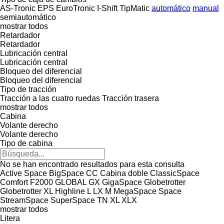
AS-Tronic
EPS
EuroTronic
I-Shift
TipMatic
automático
manual
semiautomático
mostrar todos
Retardador
Retardador
Lubricación central
Lubricación central
Bloqueo del diferencial
Bloqueo del diferencial
Tipo de tracción
Tracción a las cuatro ruedas
Tracción trasera
mostrar todos
Cabina
Volante derecho
Volante derecho
Tipo de cabina
No se han encontrado resultados para esta consulta
Active Space
BigSpace
CC
Cabina doble
ClassicSpace
Comfort
F2000
GLOBAL
GX
GigaSpace
Globetrotter
Globetrotter XL
Highline
L
LX
M
MegaSpace
Space
StreamSpace
SuperSpace
TN
XL
XLX
mostrar todos
Litera