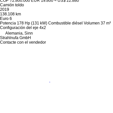
COP 72.800.000
EUR 19.800
≈ US$ 22.880
Camión toldo
2019
138.108 km
Euro 6
Potencia
178 Hp (131 kW)
Combustible
diésel
Volumen
37 m³
Configuración del eje
4x2
Alemania, Sinn
Strahlnufa GmbH
Contacte con el vendedor