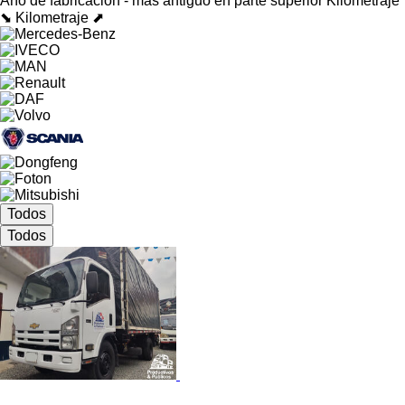
Año de fabricación - más antiguo en parte superior
Kilometraje
⬊
Kilometraje ⬈
Todos
Todos