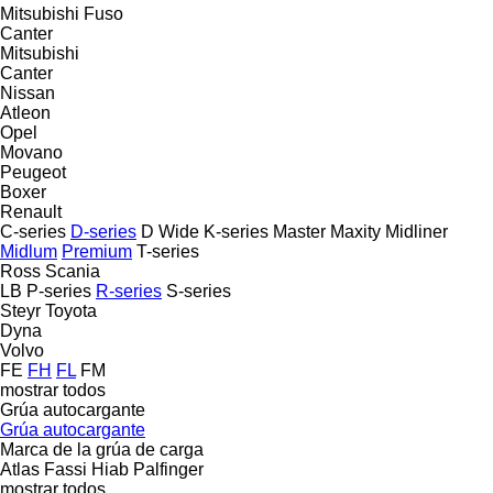
Mitsubishi Fuso
Canter
Mitsubishi
Canter
Nissan
Atleon
Opel
Movano
Peugeot
Boxer
Renault
C-series
D-series
D Wide
K-series
Master
Maxity
Midliner
Midlum
Premium
T-series
Ross
Scania
LB
P-series
R-series
S-series
Steyr
Toyota
Dyna
Volvo
FE
FH
FL
FM
mostrar todos
Grúa autocargante
Grúa autocargante
Marca de la grúa de carga
Atlas
Fassi
Hiab
Palfinger
mostrar todos