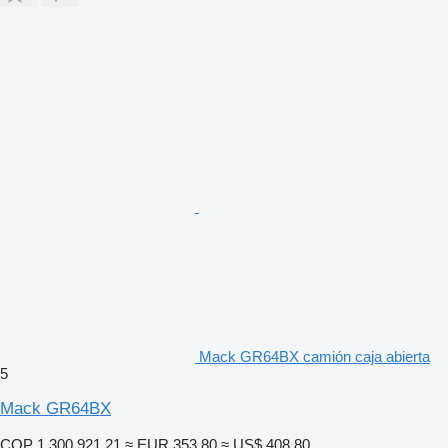
Mack GR64BX camión caja abierta
5
Mack GR64BX
COP 1.300.921,21
≈ EUR 353,80
≈ US$ 408,80