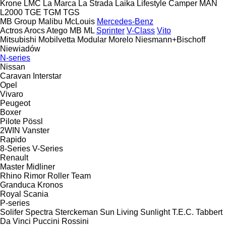
Krone
LMC
La Marca
La Strada
Laika
Lifestyle Camper
MAN
L2000
TGE
TGM
TGS
MB Group
Malibu
McLouis
Mercedes-Benz
Actros
Arocs
Atego
MB
ML
Sprinter
V-Class
Vito
Mitsubishi
Mobilvetta
Modular
Morelo
Niesmann+Bischoff
Niewiadów
N-series
Nissan
Caravan
Interstar
Opel
Vivaro
Peugeot
Boxer
Pilote
Pössl
2WIN
Vanster
Rapido
8-Series
V-Series
Renault
Master
Midliner
Rhino
Rimor
Roller Team
Granduca
Kronos
Royal
Scania
P-series
Solifer
Spectra
Sterckeman
Sun Living
Sunlight
T.E.C.
Tabbert
Da Vinci
Puccini
Rossini