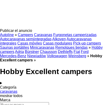
Publicar el anuncio
Autoline
»
Campers
Caravanas
Furgonetas camperizadas
Autocaravanas semiintegradas
Alkoven
Autocaravanas
integrales
Casas móviles
Casas modulares
Pick-up campers
Saunas portátiles
Minicaravanas
Remolques tiendas
»
Hobby
campers
Adria
Bürstner
Chausson
Dethleffs
Fiat
Ford
Mercedes-Benz
Niewiadów
Volkswagen
Weinsberg
»
Hobby
Excellent campers
»
Hobby Excellent campers
Categoría
caravanas
mostrar todos
Marca