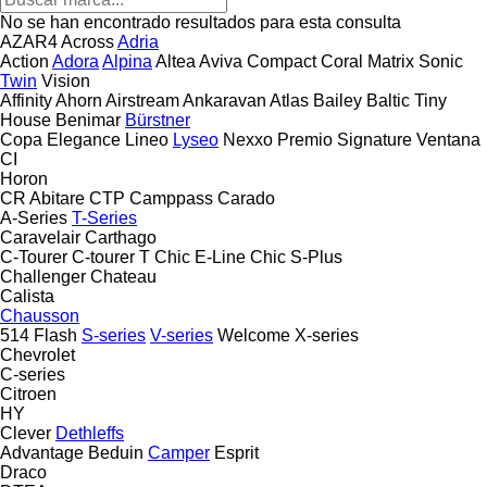
No se han encontrado resultados para esta consulta
AZAR4
Across
Adria
Action
Adora
Alpina
Altea
Aviva
Compact
Coral
Matrix
Sonic
Twin
Vision
Affinity
Ahorn
Airstream
Ankaravan
Atlas
Bailey
Baltic Tiny
House
Benimar
Bürstner
Copa
Elegance
Lineo
Lyseo
Nexxo
Premio
Signature
Ventana
CI
Horon
CR Abitare
CTP
Camppass
Carado
A-Series
T-Series
Caravelair
Carthago
C-Tourer
C-tourer T
Chic E-Line
Chic S-Plus
Challenger
Chateau
Calista
Chausson
514
Flash
S-series
V-series
Welcome
X-series
Chevrolet
C-series
Citroen
HY
Clever
Dethleffs
Advantage
Beduin
Camper
Esprit
Draco