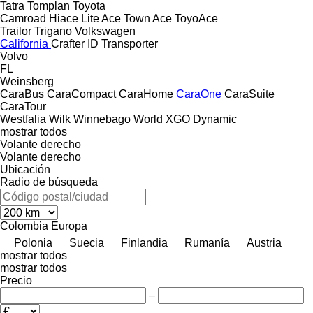
Tatra
Tomplan
Toyota
Camroad
Hiace
Lite Ace
Town Ace
ToyoAce
Trailor
Trigano
Volkswagen
California
Crafter
ID
Transporter
Volvo
FL
Weinsberg
CaraBus
CaraCompact
CaraHome
CaraOne
CaraSuite
CaraTour
Westfalia
Wilk
Winnebago
World
XGO Dynamic
mostrar todos
Volante derecho
Volante derecho
Ubicación
Radio de búsqueda
Colombia
Europa
Polonia
Suecia
Finlandia
Rumanía
Austria
mostrar todos
mostrar todos
Precio
–