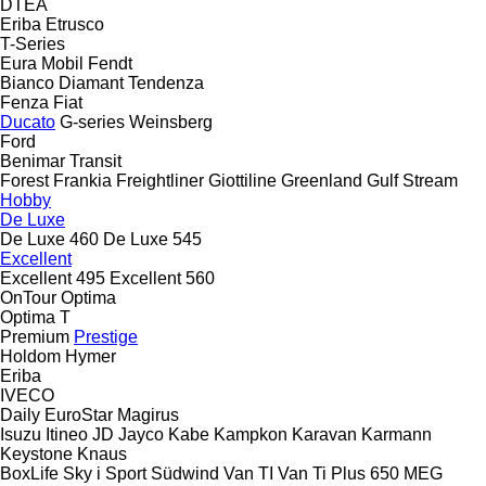
DTEA
Eriba
Etrusco
T-Series
Eura Mobil
Fendt
Bianco
Diamant
Tendenza
Fenza
Fiat
Ducato
G-series
Weinsberg
Ford
Benimar
Transit
Forest
Frankia
Freightliner
Giottiline
Greenland
Gulf Stream
Hobby
De Luxe
De Luxe 460
De Luxe 545
Excellent
Excellent 495
Excellent 560
OnTour
Optima
Optima T
Premium
Prestige
Holdom
Hymer
Eriba
IVECO
Daily
EuroStar
Magirus
Isuzu
Itineo
JD
Jayco
Kabe
Kampkon Karavan
Karmann
Keystone
Knaus
BoxLife
Sky i
Sport
Südwind
Van TI
Van Ti Plus 650 MEG