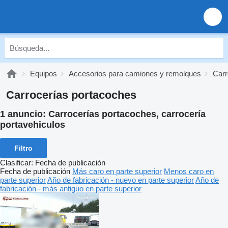
Equipos
Accesorios para camiones y remolques
Carr
Carrocerías portacoches
1 anuncio:
Carrocerías portacoches, carrocería
portavehiculos
Filtro
Clasificar
:
Fecha de publicación
Fecha de publicación
Más caro en parte superior
Menos caro en
parte superior
Año de fabricación - nuevo en parte superior
Año de
fabricación - más antiguo en parte superior