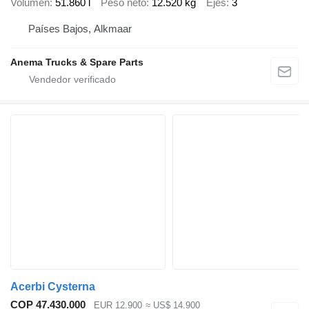
Volumen
51.860 l
Peso neto
12.520 kg
Ejes
3
Países Bajos, Alkmaar
Anema Trucks & Spare Parts
Acerbi Cysterna
COP 47.430.000
EUR 12.900
≈ US$ 14.900