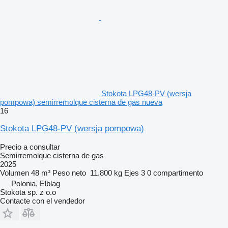
Stokota LPG48-PV (wersja
pompowa) semirremolque cisterna de gas nueva
16
Stokota LPG48-PV (wersja pompowa)
Precio a consultar
Semirremolque cisterna de gas
2025
Volumen
48 m³
Peso neto
11.800 kg
Ejes
3
0 compartimento
Polonia, Elblag
Stokota sp. z o.o
Contacte con el vendedor