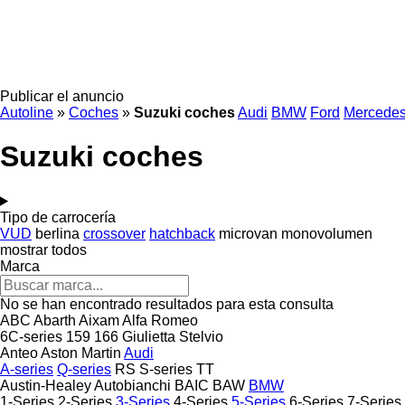
Publicar el anuncio
Autoline
»
Coches
»
Suzuki coches
Audi
BMW
Ford
Mercede
Suzuki coches
Tipo de carrocería
VUD
berlina
crossover
hatchback
microvan
monovolumen
mostrar todos
Marca
No se han encontrado resultados para esta consulta
ABC
Abarth
Aixam
Alfa Romeo
6C-series
159
166
Giulietta
Stelvio
Anteo
Aston Martin
Audi
A-series
Q-series
RS
S-series
TT
Austin-Healey
Autobianchi
BAIC
BAW
BMW
1-Series
2-Series
3-Series
4-Series
5-Series
6-Series
7-Series