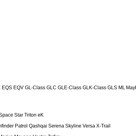
E
EQS
EQV
GL-Class
GLC
GLE-Class
GLK-Class
GLS
ML
May
Space Star
Triton
eK
hfinder
Patrol
Qashqai
Serena
Skyline
Versa
X-Trail