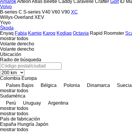
Amarok
Arteon
Atlas
Beetle
Caddy
Caravelle
Crafter
Golf
ID
Mu
Volvo
B-series
C
S-series
V40
V60
V90
XC
Willys-Overland
XEV
Yoyo
Škoda
Enyaq
Fabia
Kamiq
Karoq
Kodiaq
Octavia
Rapid
Roomster
Sc
mostrar todos
Volante derecho
Volante derecho
Ubicación
Radio de búsqueda
Colombia
Europa
Países Bajos
Bélgica
Polonia
Dinamarca
Suecia
mostrar todos
Sudamérica
Perú
Uruguay
Argentina
mostrar todos
mostrar todos
País de fabricación
España
Hungría
Japón
mostrar todos