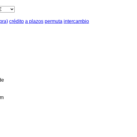
pra)
crédito
a plazos
permuta
intercambio
de
km