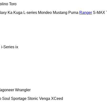
olino
Toro
laxy
Ka
Kuga
L-series
Mondeo
Mustang
Puma
Ranger
S-MAX
e
i-Series
ix
agoneer
Wrangler
o
Soul
Sportage
Stonic
Venga
XCeed