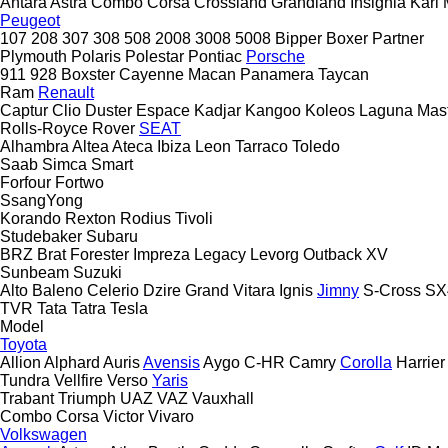
Antara
Astra
Combo
Corsa
Crossland
Grandland
Insignia
Karl
Peugeot
107
208
307
308
508
2008
3008
5008
Bipper
Boxer
Partner
Plymouth
Polaris
Polestar
Pontiac
Porsche
911
928
Boxster
Cayenne
Macan
Panamera
Taycan
Ram
Renault
Captur
Clio
Duster
Espace
Kadjar
Kangoo
Koleos
Laguna
Mas
Rolls-Royce
Rover
SEAT
Alhambra
Altea
Ateca
Ibiza
Leon
Tarraco
Toledo
Saab
Simca
Smart
Forfour
Fortwo
SsangYong
Korando
Rexton
Rodius
Tivoli
Studebaker
Subaru
BRZ
Brat
Forester
Impreza
Legacy
Levorg
Outback
XV
Sunbeam
Suzuki
Alto
Baleno
Celerio
Dzire
Grand Vitara
Ignis
Jimny
S-Cross
SX
TVR
Tata
Tatra
Tesla
Model
Toyota
Allion
Alphard
Auris
Avensis
Aygo
C-HR
Camry
Corolla
Harrier
Tundra
Vellfire
Verso
Yaris
Trabant
Triumph
UAZ
VAZ
Vauxhall
Combo
Corsa
Victor
Vivaro
Volkswagen