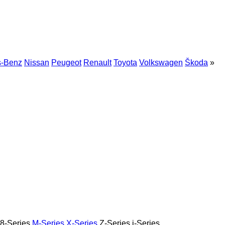
s-Benz
Nissan
Peugeot
Renault
Toyota
Volkswagen
Škoda
»
8-Series
M-Series
X-Series
Z-Series
i-Series