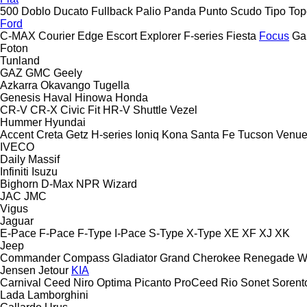
500
Doblo
Ducato
Fullback
Palio
Panda
Punto
Scudo
Tipo
Top
Ford
C-MAX
Courier
Edge
Escort
Explorer
F-series
Fiesta
Focus
Ga
Foton
Tunland
GAZ
GMC
Geely
Azkarra
Okavango
Tugella
Genesis
Haval
Hinowa
Honda
CR-V
CR-X
Civic
Fit
HR-V
Shuttle
Vezel
Hummer
Hyundai
Accent
Creta
Getz
H-series
Ioniq
Kona
Santa Fe
Tucson
Venu
IVECO
Daily
Massif
Infiniti
Isuzu
Bighorn
D-Max
NPR
Wizard
JAC
JMC
Vigus
Jaguar
E-Pace
F-Pace
F-Type
I-Pace
S-Type
X-Type
XE
XF
XJ
XK
Jeep
Commander
Compass
Gladiator
Grand Cherokee
Renegade
W
Jensen
Jetour
KIA
Carnival
Ceed
Niro
Optima
Picanto
ProCeed
Rio
Sonet
Sorent
Lada
Lamborghini