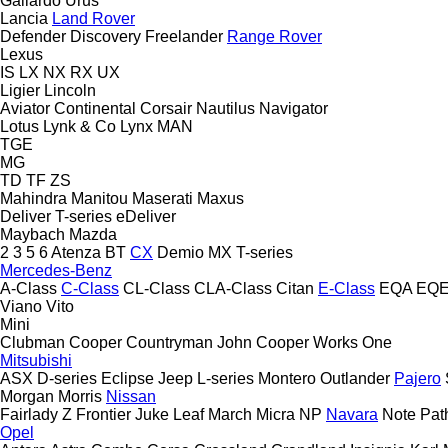
Gallardo
Urus
Lancia
Land Rover
Defender
Discovery
Freelander
Range Rover
Lexus
IS
LX
NX
RX
UX
Ligier
Lincoln
Aviator
Continental
Corsair
Nautilus
Navigator
Lotus
Lynk & Co
Lynx
MAN
TGE
MG
TD
TF
ZS
Mahindra
Manitou
Maserati
Maxus
Deliver
T-series
eDeliver
Maybach
Mazda
2
3
5
6
Atenza
BT
CX
Demio
MX
T-series
Mercedes-Benz
A-Class
C-Class
CL-Class
CLA-Class
Citan
E-Class
EQA
EQ
Viano
Vito
Mini
Clubman
Cooper
Countryman
John Cooper Works
One
Mitsubishi
ASX
D-series
Eclipse
Jeep
L-series
Montero
Outlander
Pajero
Morgan
Morris
Nissan
Fairlady Z
Frontier
Juke
Leaf
March
Micra
NP
Navara
Note
Pat
Opel