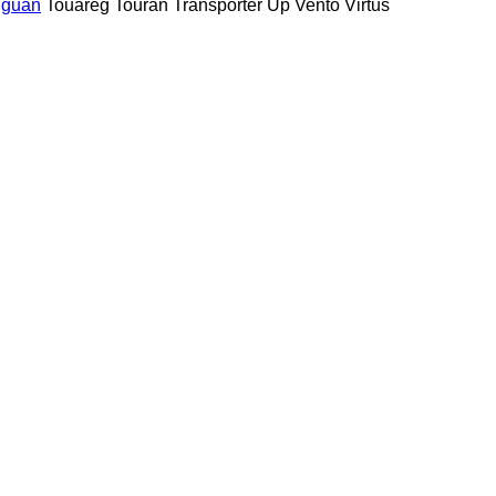
iguan
Touareg
Touran
Transporter
Up
Vento
Virtus