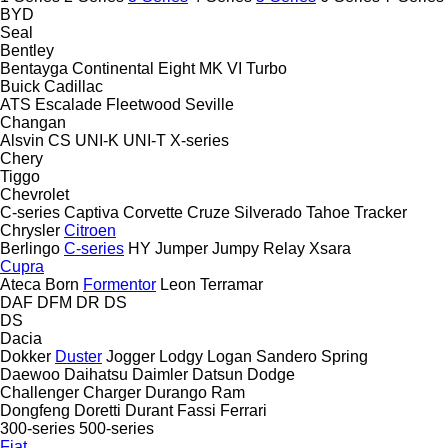
BYD
Seal
Bentley
Bentayga
Continental
Eight
MK VI
Turbo
Buick
Cadillac
ATS
Escalade
Fleetwood
Seville
Changan
Alsvin
CS
UNI-K
UNI-T
X-series
Chery
Tiggo
Chevrolet
C-series
Captiva
Corvette
Cruze
Silverado
Tahoe
Tracker
Chrysler
Citroen
Berlingo
C-series
HY
Jumper
Jumpy
Relay
Xsara
Cupra
Ateca
Born
Formentor
Leon
Terramar
DAF
DFM
DR
DS
DS
Dacia
Dokker
Duster
Jogger
Lodgy
Logan
Sandero
Spring
Daewoo
Daihatsu
Daimler
Datsun
Dodge
Challenger
Charger
Durango
Ram
Dongfeng
Doretti
Durant
Fassi
Ferrari
300-series
500-series
Fiat