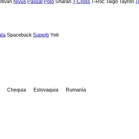
ltivan
Nivus
Passat
Polo
Sharan
T-Cross
T-Roc
Taigo
Tayron
T
ala
Spaceback
Superb
Yeti
Chequia
Eslovaquia
Rumanía