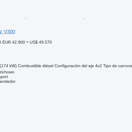
z V300
0
EUR 42.900
≈ US$ 49.570
(174 kW)
Combustible
diésel
Configuración del eje
4x2
Tipo de carroce
dzichowo
port
vendedor