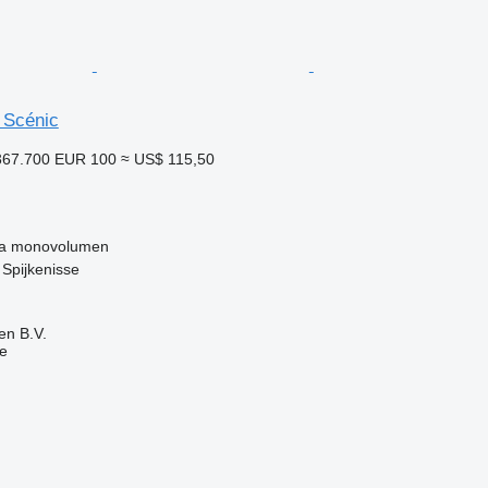
 Scénic
67.700
EUR 100
≈ US$ 115,50
a
monovolumen
 Spijkenisse
en B.V.
e