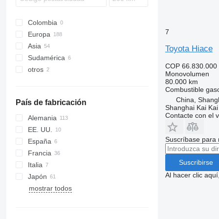
Verso
Wish
Colombia
7
Europa
Asia
Alemania
Toyota Hiace
Sudamérica
Países Bajos
Japón
COP 66.830.000
otros
Chequia
Turquía
Perú
Monovolumen
Eslovaquia
China
Uruguay
Ucrania
80.000 km
Combustible
gaso
Polonia
Georgia
Argentina
China, Shang
País de fabricación
España
Emiratos Árabes Unidos
Shanghai Kai Kai
Contacte con el 
Bélgica
Alemania
Suecia
EE. UU.
Suscríbase para 
mostrar todos
España
Francia
Suscribirse
Italia
Al hacer clic aq
Japón
mostrar todos