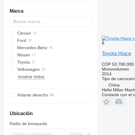
Marca
Citroen
2-Series
Ford
Berlingo
Dokker
Doblo
8
Mercedes-Benz
C-series
Jogger
Qubo
C-MAX
Fit
Carnival
5
Toyota Hiace
Nissan
Lodgy
Courier
Shuttle
Citan
D-series
Toyota
Logan
Galaxy
EQV
eK
Elgrand
Combo
3008
Clio
Alhambra
COP 53.780.000
Monovolumen
Volkswagen
S-MAX
V-Class
Note
Meriva
5008
Kangoo
Altea
Alphard
2014
mostrar todos
Tourneo
Vito
Pathfinder
Zafira
Partner
Megane
Corolla
Caddy
Yeti
Tipo de carrocerí
Transit
Primastar
Rifter
Scenic
Hiace
ID
China
Hefei Mifan Mac
Serena
Traveller
Lite Ace
Multivan
Contacte con el 
Volante derecho
Urvan
Noah
Sharan
Opa
Tiguan
Proace
Touran
Ubicación
Sienna
Radio de búsqueda
Sienta
Vellfire