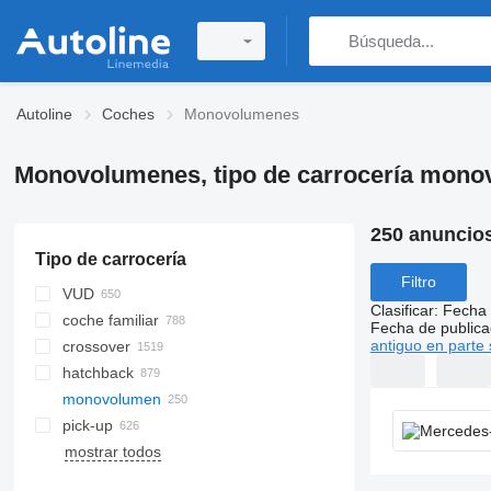
Autoline
Coches
Monovolumenes
Monovolumenes, tipo de carrocería mon
250 anuncio
Tipo de carrocería
Filtro
VUD
Clasificar
:
Fecha 
coche familiar
Fecha de publica
antiguo en parte 
crossover
hatchback
monovolumen
pick-up
mostrar todos