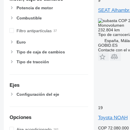
9
Potencia de motor
SEAT Alhambr
Combustible
COP 2
Monovolumen
232.804 km
Filtro antipartículas
Tipo de carrocerí
España, Mál
Euro
GOBID.ES
Contacte con el 
Tipo de caja de cambios
Tipo de tracción
Ejes
Configuración del eje
19
Opciones
Toyota NOAH
COP 72.080.000
Aire acondicionado