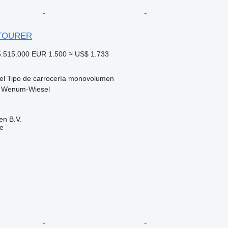
 TOURER
.515.000
EUR 1.500
≈ US$ 1.733
el
Tipo de carrocería
monovolumen
, Wenum-Wiesel
en B.V.
e