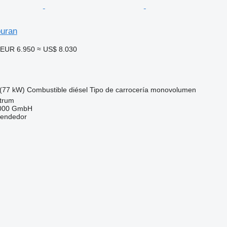
uran
EUR 6.950
≈ US$ 8.030
(77 kW)
Combustible
diésel
Tipo de carrocería
monovolumen
ttrum
2000 GmbH
vendedor