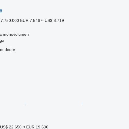
a
7.750.000
EUR 7.546
≈ US$ 8.719
a
monovolumen
aga
vendedor
US$ 22.650
≈ EUR 19.600