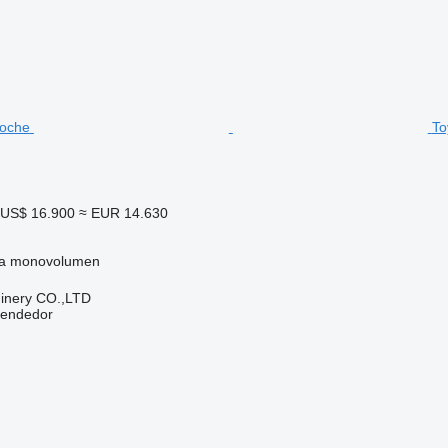
To
US$ 16.900
≈ EUR 14.630
a
monovolumen
hinery CO.,LTD
vendedor