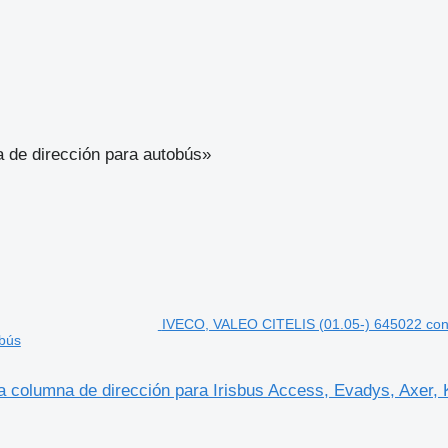
 de dirección para autobús»
IVECO, VALEO CITELIS (01.05-) 645022 conmu
obús
olumna de dirección para Irisbus Access, Evadys, Axer, Ka