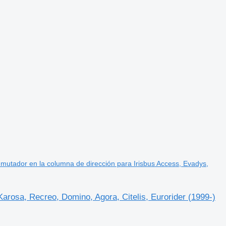
tador en la columna de dirección para Irisbus Access, Evadys,
rosa, Recreo, Domino, Agora, Citelis, Eurorider (1999-)