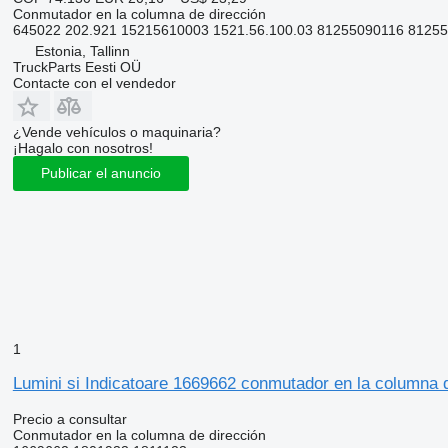
Conmutador en la columna de dirección
645022 202.921 15215610003 1521.56.100.03 81255090116 8125
Estonia, Tallinn
TruckParts Eesti OÜ
Contacte con el vendedor
¿Vende vehículos o maquinaria?
¡Hagalo con nosotros!
Publicar el anuncio
1
Lumini si Indicatoare 1669662 conmutador en la columna 
Precio a consultar
Conmutador en la columna de dirección