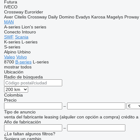
Futura
IVECO
Crossway
Eurorider
Axer
Citelis
Crossway
Daily
Domino
Evadys
Karosa
Magelys
Proway
MAN
A-series
Lion's series
Conecto
Intouro
SWF
Scania
K-series
L-series
S-series
Alpino
Urbino
Valeo
Volvo
8700
B-series
L-series
mostrar todos
Ubicación
Radio de búsqueda
Colombia
Precio
–
Tipo de anuncio
venta
del fabricante
leasing (alquiler con opción a compra)
crédito
a
Año de fabricación
–
¿Le faltan algunos filtros?
Sugiera un cambio