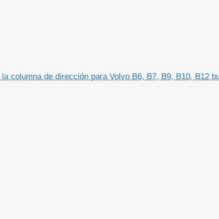
a columna de dirección para Volvo B6, B7, B9, B10, B12 b