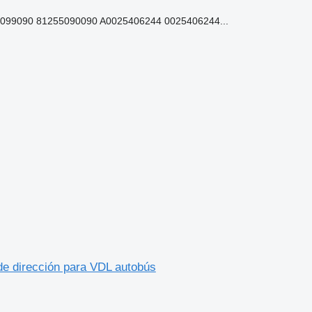
5099090 81255090090 A0025406244 0025406244...
de dirección para VDL autobús