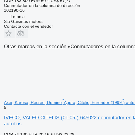
COP 183.800
EUR 50
≈ US$ 57,77
Conmutador en la columna de dirección
102190-16
Letonia
Sia Gaismas motors
Contacte con el vendedor
Otras marcas en la sección «Conmutadores en la columna
Axer, Karosa, Recreo, Domino, Agora, Citelis, Eurorider (1999-) aut
5
IVECO, VALEO CITELIS (01.05-) 645022 conmutador en la c
autobús
COP 74.130
EUR 20,16
≈ US$ 23,29