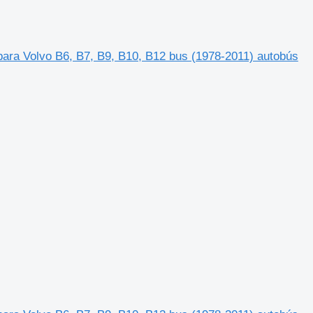
ara Volvo B6, B7, B9, B10, B12 bus (1978-2011) autobús