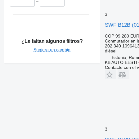
–
3
SWF B12B (01.
COP 99.280
EUR
¿Le faltan algunos filtros?
Conmutador en la
202.340 109641
Sugiera un cambio
diésel
Estonia, Ru
KB AUTO EESTI
Contacte con el 
3