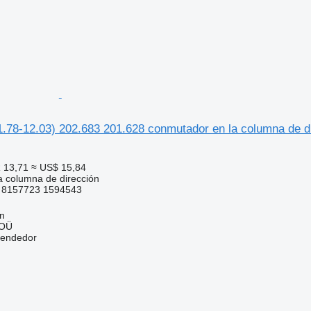
78-12.03) 202.683 201.628 conmutador en la columna de di
 13,71
≈ US$ 15,84
 columna de dirección
8 8157723 1594543
nn
 OÜ
vendedor