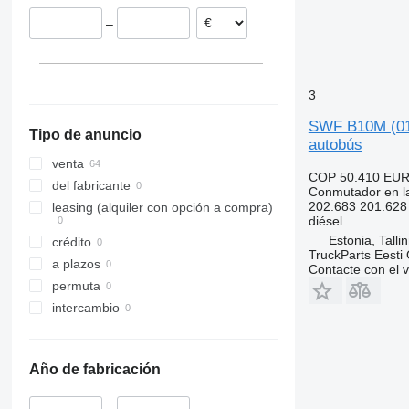
–
3
SWF B10M (01.
Tipo de anuncio
autobús
venta
COP 50.410
EUR
del fabricante
Conmutador en la
202.683 201.62
leasing (alquiler con opción a compra)
diésel
Estonia, Talli
crédito
TruckParts Eesti
a plazos
Contacte con el 
permuta
intercambio
Año de fabricación