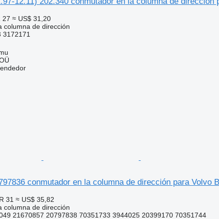
97-12.11) 202.340 conmutador en la columna de dirección p
 27
≈ US$ 31,20
 columna de dirección
3 3172171
mmu
 OÜ
vendedor
797836 conmutador en la columna de dirección para Volvo B
R 31
≈ US$ 35,82
 columna de dirección
049 21670857 20797838 70351733 3944025 20399170 70351744