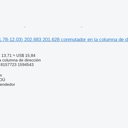
78-12.03) 202.683 201.628 conmutador en la columna de di
 13,71
≈ US$ 15,84
 columna de dirección
8 8157723 1594543
nn
 OÜ
vendedor