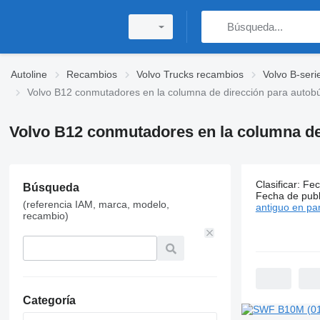
Autoline
Recambios
Volvo Trucks recambios
Volvo B-seri
Volvo B12 conmutadores en la columna de dirección para autob
Volvo B12 conmutadores en la columna de
64 anuncio
Clasificar
:
Fec
Búsqueda
Fecha de publ
Precio:
(referencia IAM, marca, modelo,
antiguo en par
COP 51.000
recambio)
-
COP 1.100.0
Categoría