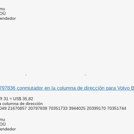
mmu
 OÜ
vendedor
797836 conmutador en la columna de dirección para Volvo B
R 31
≈ US$ 35,82
 columna de dirección
049 21670857 20797838 70351733 3944025 20399170 70351744
mmu
 OÜ
vendedor