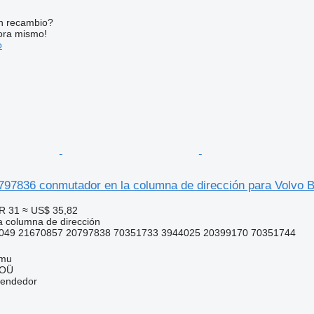
n recambio?
ora mismo!
o
797836 conmutador en la columna de dirección para Volvo B
R 31
≈ US$ 35,82
 columna de dirección
049 21670857 20797838 70351733 3944025 20399170 70351744
mmu
 OÜ
vendedor