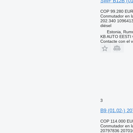
SWF B12B (01.
COP 99.280
EUR
Conmutador en la
202.340 109641
diésel
Estonia, Ru
KB AUTO EESTI
Contacte con el 
3
B9 (01.02-) 20
COP 114.000
EU
Conmutador en la
20797836 20701