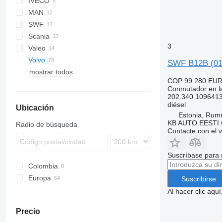
IVECO
Futura
MAN
Crossway
Axer
SWF
Eurorider
Citelis
A-series
Conecto
Scania
Crossway
Lion's series
Intouro
3
Valeo
Daily
K-series
S-series
Alpino
Volvo
Domino
L-series
Urbino
SWF B12B (01.
mostrar todos
Evadys
8700
COP 99.280
EUR
Karosa
B-series
Conmutador en la
Magelys
L-series
B7
202.340 109641
diésel
Ubicación
Proway
B9
Estonia, Ru
Recreo
B10
KB AUTO EESTI
Radio de búsqueda
Contacte con el 
B12
Suscríbase para 
Colombia
Europa
Suscribirse
Estonia
Al hacer clic aq
Letonia
Precio