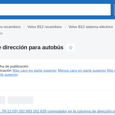
es recambios
Volvo B12 recambios
Volvo B12 sistema eléctrico
ús
 dirección para autobús
s:
ha de publicación
Volvo B12 conmutadores en la columna de dirección para au
icación
Más caro en parte superior
Menos caro en parte superior
Año d
te superior
00