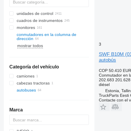
unidades de control
cuadros de instrumentos
monitores
conmutadores en la columna de
dirección
3
mostrar todos
SWF B10M (01.
autobús
Categoría del vehículo
COP 50.410
EUR
Conmutador en la
camiones
202.683 201.62
cabezas tractoras
diésel
autobuses
Estonia, Talli
TruckParts Eesti
Contacte con el 
Marca