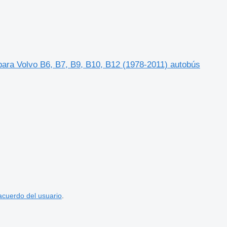
ara Volvo B6, B7, B9, B10, B12 (1978-2011) autobús
acuerdo del usuario
.