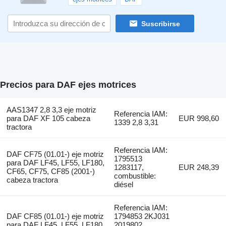
Suscribirse
Precios para DAF ejes motrices
AAS1347 2,8 3,3 eje motriz
Referencia IAM:
para DAF XF 105 cabeza
EUR 998,60
1339 2,8 3,31
tractora
Referencia IAM:
DAF CF75 (01.01-) eje motriz
1795513
para DAF LF45, LF55, LF180,
1283117,
EUR 248,39
CF65, CF75, CF85 (2001-)
combustible:
cabeza tractora
diésel
Referencia IAM:
DAF CF85 (01.01-) eje motriz
1794853 2KJ031
para DAF LF45, LF55, LF180,
2019802