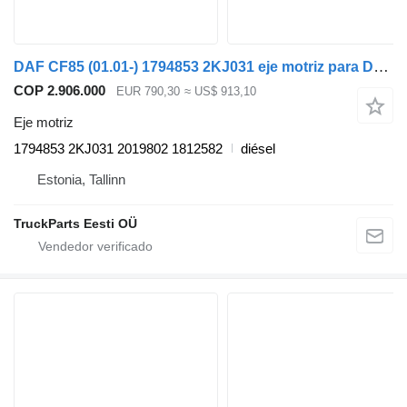
DAF CF85 (01.01-) 1794853 2KJ031 eje motriz para DAF LF45, LF55, LF180, CF65, CF75, CF85 (2001-) cabeza tractora
COP 2.906.000
EUR 790,30
≈ US$ 913,10
Eje motriz
1794853 2KJ031 2019802 1812582
diésel
Estonia, Tallinn
TruckParts Eesti OÜ