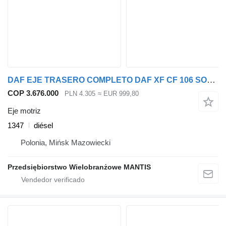
DAF EJE TRASERO COMPLETO DAF XF CF 106 SOLOWKA 6X2 2.25 1347 eje motriz para cabeza tractora
COP 3.676.000
PLN 4.305
≈ EUR 999,80
Eje motriz
1347
diésel
Polonia, Mińsk Mazowiecki
Przedsiębiorstwo Wielobranżowe MANTIS