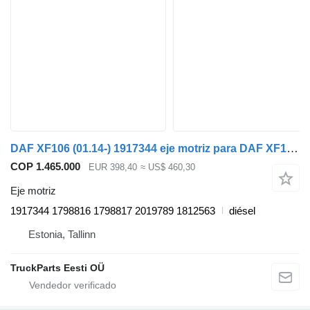
DAF XF106 (01.14-) 1917344 eje motriz para DAF XF106 (01.14-) cabeza tractora
COP 1.465.000
EUR 398,40
≈ US$ 460,30
Eje motriz
1917344 1798816 1798817 2019789 1812563
diésel
Estonia, Tallinn
TruckParts Eesti OÜ