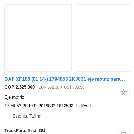
DAF XF106 (01.14-) 1794853 2KJ031 eje motriz para DAF XF106 (2014-) cabeza tractora
COP 2.325.000
EUR 632,30
≈ US$ 730,50
Eje motriz
1794853 2KJ031 2019802 1812582
diésel
Estonia, Tallinn
TruckParts Eesti OÜ