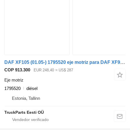
DAF XF105 (01.05-) 1795520 eje motriz para DAF XF95, XF105 (2001-2014) cabeza tractora
COP 913.300
EUR 248,40
≈ US$ 287
Eje motriz
1795520
diésel
Estonia, Tallinn
TruckParts Eesti OÜ