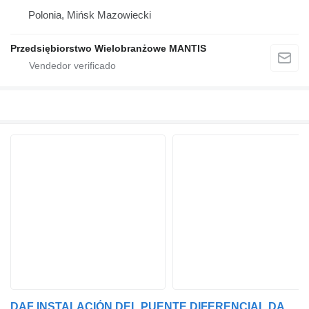
Polonia, Mińsk Mazowiecki
Przedsiębiorstwo Wielobranżowe MANTIS
DAF INSTALACIÓN DEL PUENTE DIFERENCIAL DAF CF XF 105 42:17 EURO 5 eje motriz para cabeza tractora