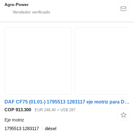
Agro-Power
DAF CF75 (01.01-) 1795513 1283117 eje motriz para DAF LF45, LF55, LF180, CF65, CF75, CF85 (2001-) cabeza tractora
COP 913.300
EUR 248,40
≈ US$ 287
Eje motriz
1795513 1283117
diésel