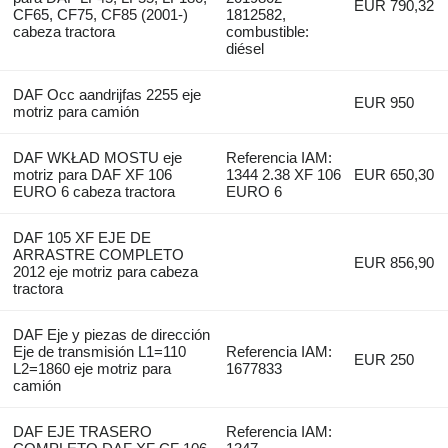
EUR 790,32
CF65, CF75, CF85 (2001-)
1812582,
cabeza tractora
combustible:
diésel
DAF Occ aandrijfas 2255 eje
EUR 950
motriz para camión
DAF WKŁAD MOSTU eje
Referencia IAM:
motriz para DAF XF 106
1344 2.38 XF 106
EUR 650,30
EURO 6 cabeza tractora
EURO 6
DAF 105 XF EJE DE
ARRASTRE COMPLETO
EUR 856,90
2012 eje motriz para cabeza
tractora
DAF Eje y piezas de dirección
Eje de transmisión L1=110
Referencia IAM:
EUR 250
L2=1860 eje motriz para
1677833
camión
DAF EJE TRASERO
Referencia IAM: