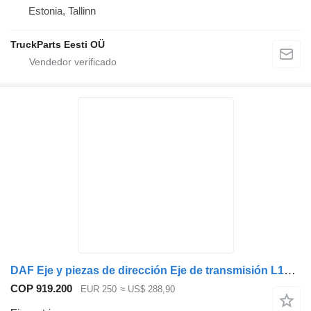
Estonia, Tallinn
TruckParts Eesti OÜ
DAF Eje y piezas de dirección Eje de transmisión L1=110 L2=1860 1677833 eje motriz para camión
COP 919.200
EUR 250
≈ US$ 288,90