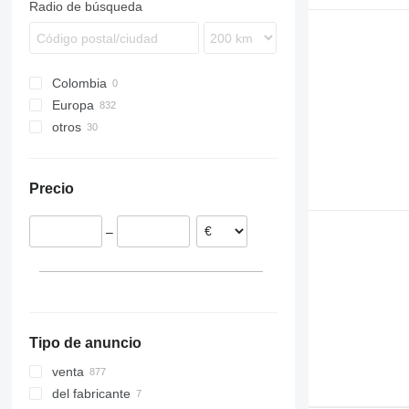
Radio de búsqueda
Recreo
Econic
B-series
Intouro
EC
O-series
FH
Colombia
Sprinter
FL
Europa
Unimog
FM
otros
Polonia
FMX
Rumanía
Ucrania
VNL
Estonia
México
Precio
Portugal
Países Bajos
–
Lituania
Dinamarca
Bélgica
mostrar todos
Tipo de anuncio
venta
del fabricante