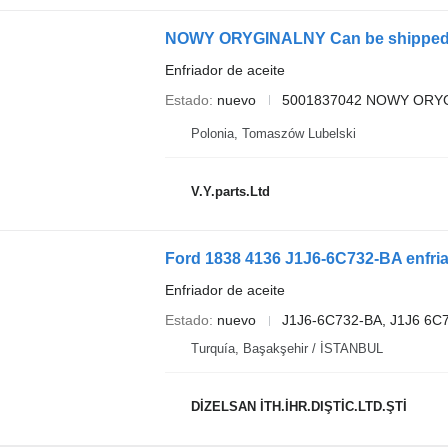
Enfriador de aceite
Estado
nuevo
5001837042 NOWY ORYGI
Polonia, Tomaszów Lubelski
V.Y.parts.Ltd
Ford 1838 4136 J1J6-6C732-BA enfri
Enfriador de aceite
Estado
nuevo
J1J6-6C732-BA, J1J6 6C
Turquía, Başakşehir / İSTANBUL
DİZELSAN İTH.İHR.DIŞTİC.LTD.ŞTİ