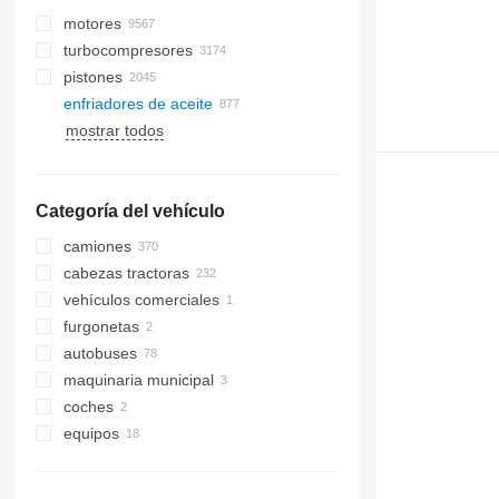
motores
turbocompresores
pistones
enfriadores de aceite
mostrar todos
Categoría del vehículo
camiones
cabezas tractoras
vehículos comerciales
furgonetas
autobuses
maquinaria municipal
coches
maquinaria de limpieza viaria
equipos
vehículos municipales
barredoras
accesorios para camiones y
máquinas comunitarias
remolques
universales