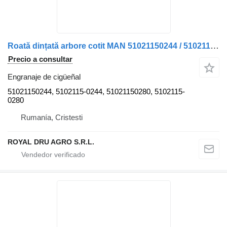
Roată dințată arbore cotit MAN 51021150244 / 51021150280 engranaje de cigüeñal para camión
Precio a consultar
Engranaje de cigüeñal
51021150244, 5102115-0244, 51021150280, 5102115-
0280
Rumanía, Cristesti
ROYAL DRU AGRO S.R.L.