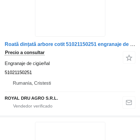
Roată dințată arbore cotit 51021150251 engranaje de cigüeñal para MAN 5102115-0251 camión
Precio a consultar
Engranaje de cigüeñal
51021150251
Rumanía, Cristesti
ROYAL DRU AGRO S.R.L.