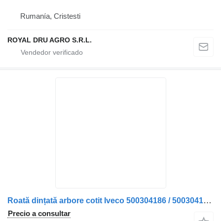
Rumanía, Cristesti
ROYAL DRU AGRO S.R.L.
Roată dințată arbore cotit Iveco 500304186 / 500304185 / 5003390 engranaje de cigüeñal para camión
Precio a consultar