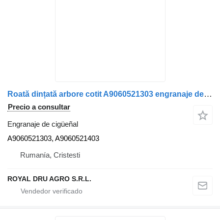
Roată dințată arbore cotit A9060521303 engranaje de cigüeñal para Mercedes-Benz A9060521303 / A9060521403 camión
Precio a consultar
Engranaje de cigüeñal
A9060521303, A9060521403
Rumanía, Cristesti
ROYAL DRU AGRO S.R.L.