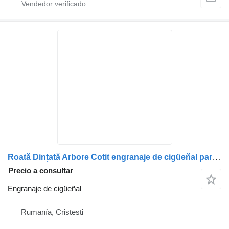
Roată Dințată Arbore Cotit engranaje de cigüeñal para Mercedes-Benz A4700500103 / 4700500103 / 4700500303 / A4700500303 camión
Precio a consultar
Engranaje de cigüeñal
Rumanía, Cristesti