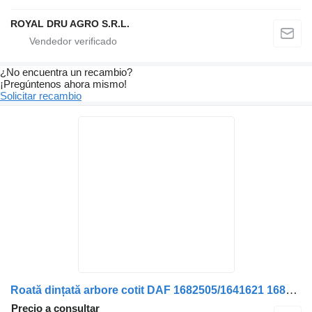
ROYAL DRU AGRO S.R.L.
¿No encuentra un recambio?
¡Pregúntenos ahora mismo!
Solicitar recambio
Roată dințată arbore cotit DAF 1682505/1641621 1682505, 1641621 engranaje de cigüeñal para camión
Precio a consultar