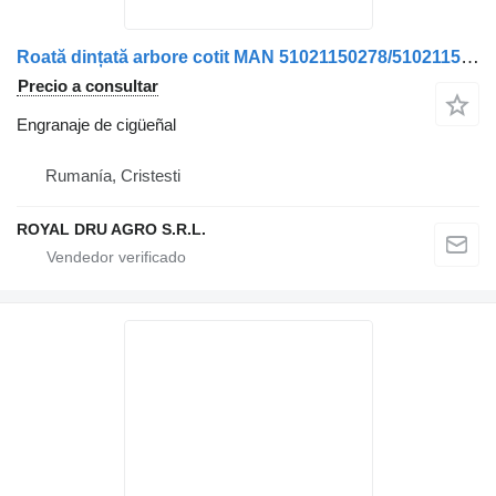
Roată dințată arbore cotit MAN 51021150278/5102115-0278/51021150 engranaje de cigüeñal para camión
Precio a consultar
Engranaje de cigüeñal
Rumanía, Cristesti
ROYAL DRU AGRO S.R.L.