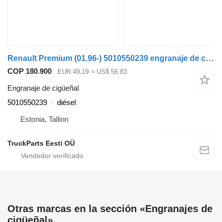
Renault Premium (01.96-) 5010550239 engranaje de cigüeñal para Renault Premium, Premium 2 (1996-2014) cabeza tractora
COP 180.900
EUR 49,19
≈ US$ 56,83
Engranaje de cigüeñal
5010550239
diésel
Estonia, Tallinn
TruckParts Eesti OÜ
Otras marcas en la sección «Engranajes de
cigüeñal»