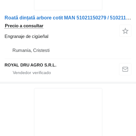
Roată dințată arbore cotit MAN 51021150279 / 51021150312 / 51021 engranaje de cigüeñal para camión
Precio a consultar
Engranaje de cigüeñal
Rumanía, Cristesti
ROYAL DRU AGRO S.R.L.