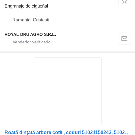
Engranaje de cigüeñal
Rumanía, Cristesti
ROYAL DRU AGRO S.R.L.
Roată dințată arbore cotit , coduri 51021150243, 51021150281 engranaje de cigüeñal para camión