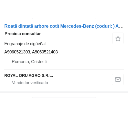
Roată dințată arbore cotit Mercedes-Benz (coduri: ) A9060521303 engranaje de cigüeñal para camión
Precio a consultar
Engranaje de cigüeñal
A9060521303, A9060521403
Rumanía, Cristesti
ROYAL DRU AGRO S.R.L.