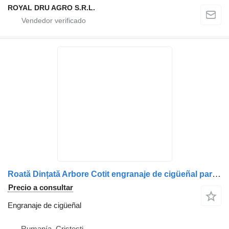
ROYAL DRU AGRO S.R.L.
Roată Dințată Arbore Cotit engranaje de cigüeñal para MAN – Coduri 51021150278, 51021150282, 51021150250, 51021150216 camión
Precio a consultar
Engranaje de cigüeñal
Rumanía, Cristesti