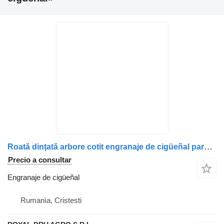
Roată dințată arbore cotit engranaje de cigüeñal para Mercedes-Benz A9360520103 9360520103 camión
Precio a consultar
Engranaje de cigüeñal
Rumanía, Cristesti