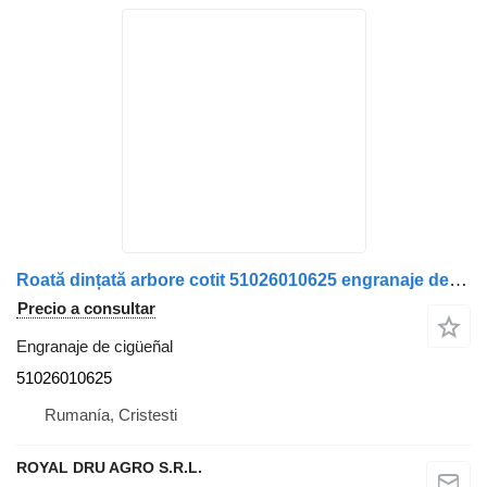
Roată dințată arbore cotit 51026010625 engranaje de cigüeñal para MAN 5102601-0625 camión
Precio a consultar
Engranaje de cigüeñal
51026010625
Rumanía, Cristesti
ROYAL DRU AGRO S.R.L.