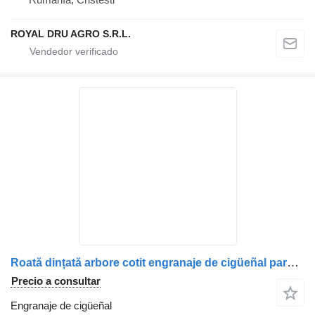
ROYAL DRU AGRO S.R.L.
Roată dințată arbore cotit engranaje de cigüeñal para DAF 1682505 / 1641621 camión
Precio a consultar
Engranaje de cigüeñal