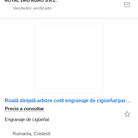
ROYAL DRU AGRO S.R.L.
Roată dințată arbore cotit engranaje de cigüeñal para MAN 51021150256/51021150293 camión
Precio a consultar
Engranaje de cigüeñal
Rumanía, Cristesti