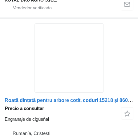
ROYAL DRU AGRO S.R.L.
Roată dințată pentru arbore cotit, coduri 15218 și 8601 engranaje de cigüeñal para camión
Precio a consultar
Engranaje de cigüeñal
Rumanía, Cristesti