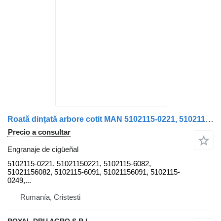
Roată dințată arbore cotit MAN 5102115-0221, 5102115-6082, 51021 engranaje de cigüeñal para camión
Precio a consultar
Engranaje de cigüeñal
5102115-0221, 51021150221, 5102115-6082,
51021156082, 5102115-6091, 51021156091, 5102115-
0249,...
Rumanía, Cristesti