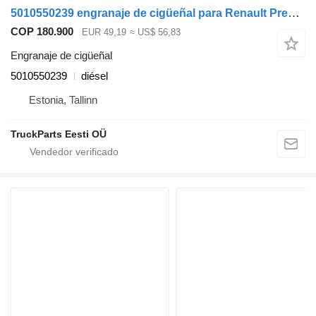
5010550239 engranaje de cigüeñal para Renault Premium, Premium 2 (1996-2014) cabeza tractora
COP 180.900
EUR 49,19
≈ US$ 56,83
Engranaje de cigüeñal
5010550239
diésel
Estonia, Tallinn
TruckParts Eesti OÜ