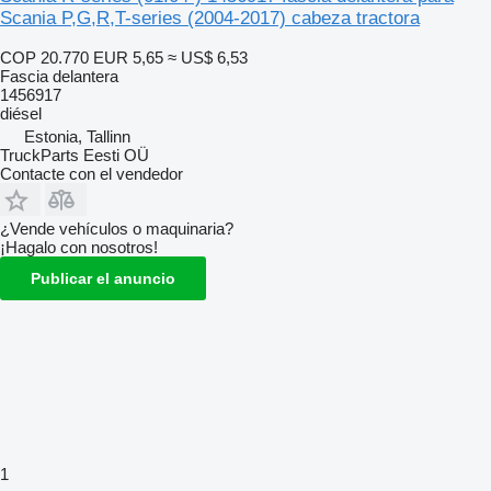
Scania P,G,R,T-series (2004-2017) cabeza tractora
COP 20.770
EUR 5,65
≈ US$ 6,53
Fascia delantera
1456917
diésel
Estonia, Tallinn
TruckParts Eesti OÜ
Contacte con el vendedor
¿Vende vehículos o maquinaria?
¡Hagalo con nosotros!
Publicar el anuncio
1