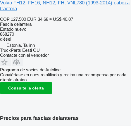
Volvo FH12, FH16, NH12, FH, VNL780 (1993-2014) cabeza
tractora
COP 127.500
EUR 34,68
≈ US$ 40,07
Fascia delantera
Estado
nuevo
868270
diésel
Estonia, Tallinn
TruckParts Eesti OÜ
Contacte con el vendedor
Programa de socios de Autoline
Conviértase en nuestro afiliado y reciba una recompensa por cada
cliente atraído
Consulte la oferta
Precios para fascias delanteras