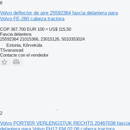
8
Volvo deflector de aire 25592364 fascia delantera para
Volvo FE-280 cabeza tractora
COP 367.700
EUR 100
≈ US$ 115,50
Fascia delantera
25592364 21015366, 23015126, 5010353024
Estonia, Kõrveküla
TSvaruosad
Contacte con el vendedor
2
Volvo PORTIER VERLENGSTUK RECHTS 20467038 fascia
delantera para Volvo FH12 FM 02 08 cabeza tractora