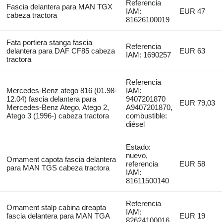
Referencia
Fascia delantera para MAN TGX
IAM:
EUR 47
cabeza tractora
81626100019
Fata portiera stanga fascia
Referencia
delantera para DAF CF85 cabeza
EUR 63
IAM: 1690257
tractora
Referencia
Mercedes-Benz atego 816 (01.98-
IAM:
12.04) fascia delantera para
9407201870
EUR 79,03
Mercedes-Benz Atego, Atego 2,
A9407201870,
Atego 3 (1996-) cabeza tractora
combustible:
diésel
Estado:
nuevo,
Ornament capota fascia delantera
referencia
EUR 58
para MAN TGS cabeza tractora
IAM:
81611500140
Referencia
Ornament stalp cabina dreapta
IAM:
fascia delantera para MAN TGA
EUR 19
82624100016