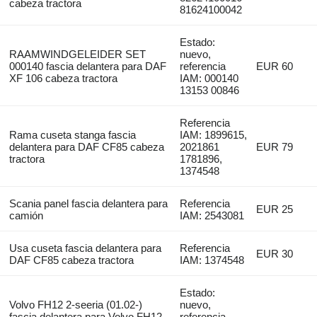
cabeza tractora
81624100042
Estado:
RAAMWINDGELEIDER SET
nuevo,
000140 fascia delantera para DAF
referencia
EUR 60
XF 106 cabeza tractora
IAM: 000140
13153 00846
Referencia
Rama cuseta stanga fascia
IAM: 1899615,
delantera para DAF CF85 cabeza
2021861
EUR 79
tractora
1781896,
1374548
Scania panel fascia delantera para
Referencia
EUR 25
camión
IAM: 2543081
Usa cuseta fascia delantera para
Referencia
EUR 30
DAF CF85 cabeza tractora
IAM: 1374548
Estado:
Volvo FH12 2-seeria (01.02-)
nuevo,
fascia delantera para Volvo FH12,
referencia