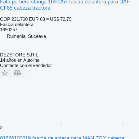
Fata portiera stanga 1690257 fascia delantera para DAF
CF85 cabeza tractora
COP 231.700
EUR 63
≈ US$ 72,79
Fascia delantera
1690257
Rumanía, Suceava
DEZSTORE S.R.L.
14
años en Autoline
Contacte con el vendedor
2
81626100019 fascia delantera para MAN TGX cabeza