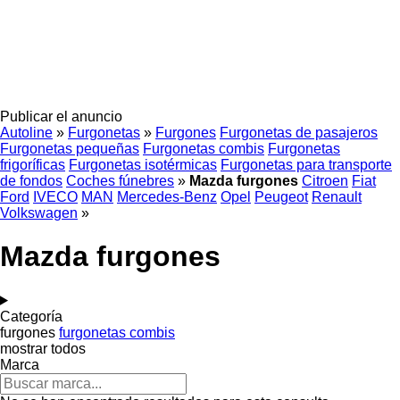
Publicar el anuncio
Autoline
»
Furgonetas
»
Furgones
Furgonetas de pasajeros
Furgonetas pequeñas
Furgonetas combis
Furgonetas
frigoríficas
Furgonetas isotérmicas
Furgonetas para transporte
de fondos
Coches fúnebres
»
Mazda furgones
Citroen
Fiat
Ford
IVECO
MAN
Mercedes-Benz
Opel
Peugeot
Renault
Volkswagen
»
Mazda furgones
Categoría
furgones
furgonetas combis
mostrar todos
Marca