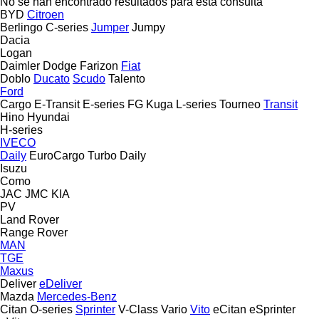
No se han encontrado resultados para esta consulta
BYD
Citroen
Berlingo
C-series
Jumper
Jumpy
Dacia
Logan
Daimler
Dodge
Farizon
Fiat
Doblo
Ducato
Scudo
Talento
Ford
Cargo
E-Transit
E-series
FG
Kuga
L-series
Tourneo
Transit
Hino
Hyundai
H-series
IVECO
Daily
EuroCargo
Turbo Daily
Isuzu
Como
JAC
JMC
KIA
PV
Land Rover
Range Rover
MAN
TGE
Maxus
Deliver
eDeliver
Mazda
Mercedes-Benz
Citan
O-series
Sprinter
V-Class
Vario
Vito
eCitan
eSprinter