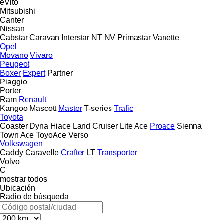
eVito
Mitsubishi
Canter
Nissan
Cabstar
Caravan
Interstar
NT
NV
Primastar
Vanette
Opel
Movano
Vivaro
Peugeot
Boxer
Expert
Partner
Piaggio
Porter
Ram
Renault
Kangoo
Mascott
Master
T-series
Trafic
Toyota
Coaster
Dyna
Hiace
Land Cruiser
Lite Ace
Proace
Sienna
Town Ace
ToyoAce
Verso
Volkswagen
Caddy
Caravelle
Crafter
LT
Transporter
Volvo
C
mostrar todos
Ubicación
Radio de búsqueda