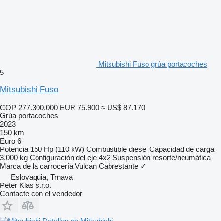
Mitsubishi Fuso grúa portacoches
5
Mitsubishi Fuso
COP 277.300.000
EUR 75.900
≈ US$ 87.170
Grúa portacoches
2023
150 km
Euro 6
Potencia
150 Hp (110 kW)
Combustible
diésel
Capacidad de carga
3.000 kg
Configuración del eje
4x2
Suspensión
resorte/neumática
Marca de la carrocería
Vulcan
Cabrestante
✓
Eslovaquia, Trnava
Peter Klas s.r.o.
Contacte con el vendedor
Detalles de Mitsubishi