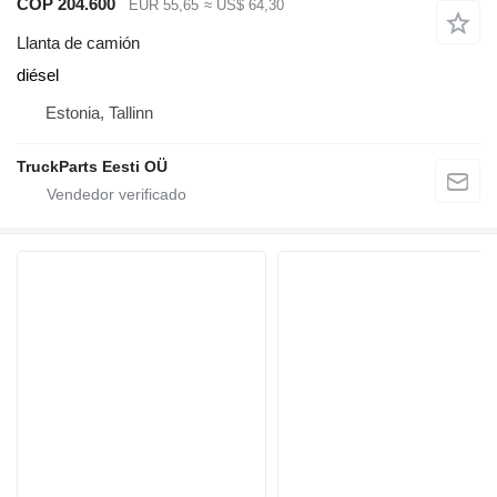
COP 204.600
EUR 55,65
≈ US$ 64,30
Llanta de camión
diésel
Estonia, Tallinn
TruckParts Eesti OÜ