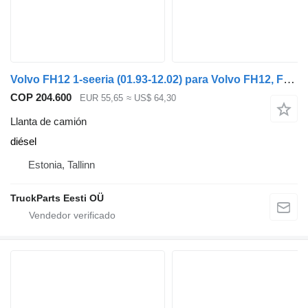
Volvo FH12 1-seeria (01.93-12.02) para Volvo FH12, FH16, NH12, FH, VNL780 (1993-2014)
COP 204.600
EUR 55,65
≈ US$ 64,30
Llanta de camión
diésel
Estonia, Tallinn
TruckParts Eesti OÜ