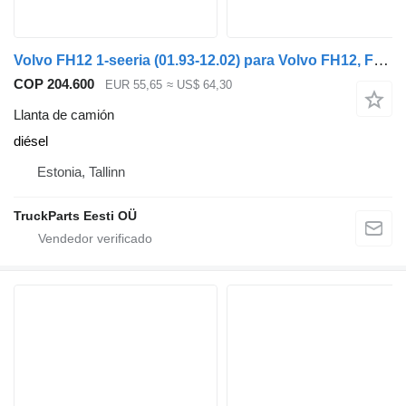
Volvo FH12 1-seeria (01.93-12.02) para Volvo FH12, FH16, NH12, FH, VNL780 (1993-2014)
COP 204.600
EUR 55,65
≈ US$ 64,30
Llanta de camión
diésel
Estonia, Tallinn
TruckParts Eesti OÜ