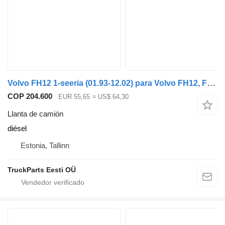
Volvo FH12 1-seeria (01.93-12.02) para Volvo FH12, FH16, NH12, FH, VNL780 (1993-2014)
COP 204.600
EUR 55,65
≈ US$ 64,30
Llanta de camión
diésel
Estonia, Tallinn
TruckParts Eesti OÜ