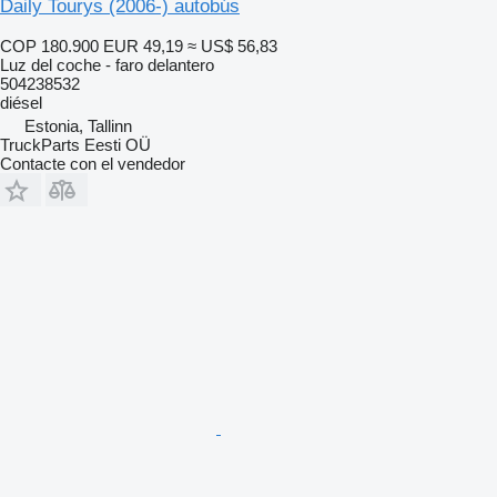
Daily Tourys (2006-) autobús
COP 180.900
EUR 49,19
≈ US$ 56,83
Luz del coche - faro delantero
504238532
diésel
Estonia, Tallinn
TruckParts Eesti OÜ
Contacte con el vendedor