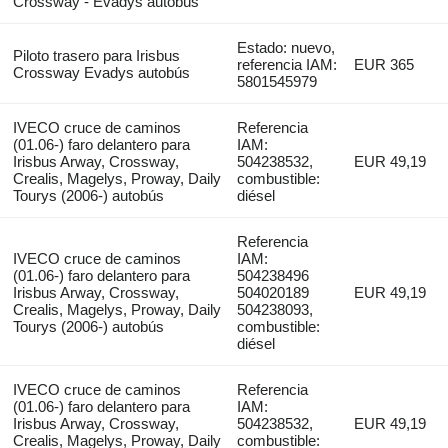
Crossway - Evadys autobús
Estado: nuevo,
Piloto trasero para Irisbus
referencia IAM:
EUR 365
Crossway Evadys autobús
5801545979
IVECO cruce de caminos
Referencia
(01.06-) faro delantero para
IAM:
Irisbus Arway, Crossway,
504238532,
EUR 49,19
Crealis, Magelys, Proway, Daily
combustible:
Tourys (2006-) autobús
diésel
Referencia
IVECO cruce de caminos
IAM:
(01.06-) faro delantero para
504238496
Irisbus Arway, Crossway,
504020189
EUR 49,19
Crealis, Magelys, Proway, Daily
504238093,
Tourys (2006-) autobús
combustible:
diésel
IVECO cruce de caminos
Referencia
(01.06-) faro delantero para
IAM:
Irisbus Arway, Crossway,
504238532,
EUR 49,19
Crealis, Magelys, Proway, Daily
combustible: