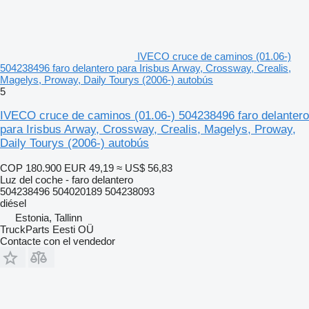
IVECO cruce de caminos (01.06-)
504238496 faro delantero para Irisbus Arway, Crossway, Crealis,
Magelys, Proway, Daily Tourys (2006-) autobús
5
IVECO cruce de caminos (01.06-) 504238496 faro delantero
para Irisbus Arway, Crossway, Crealis, Magelys, Proway,
Daily Tourys (2006-) autobús
COP 180.900
EUR 49,19
≈ US$ 56,83
Luz del coche - faro delantero
504238496 504020189 504238093
diésel
Estonia, Tallinn
TruckParts Eesti OÜ
Contacte con el vendedor