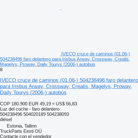
IVECO cruce de caminos (01.06-)
504238496 faro delantero para Irisbus Arway, Crossway, Crealis,
Magelys, Proway, Daily Tourys (2006-) autobús
8
IVECO cruce de caminos (01.06-) 504238496 faro delantero
para Irisbus Arway, Crossway, Crealis, Magelys, Proway,
Daily Tourys (2006-) autobús
COP 180.900
EUR 49,19
≈ US$ 56,83
Luz del coche - faro delantero
504238496 504020189 504238093
diésel
Estonia, Tallinn
TruckParts Eesti OÜ
Contacte con el vendedor