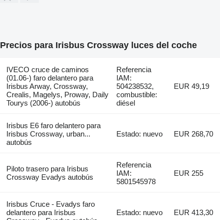
Precios para Irisbus Crossway luces del coche
IVECO cruce de caminos
Referencia
(01.06-) faro delantero para
IAM:
Irisbus Arway, Crossway,
504238532,
EUR 49,19
Crealis, Magelys, Proway, Daily
combustible:
Tourys (2006-) autobús
diésel
Irisbus E6 faro delantero para
Irisbus Crossway, urban...
Estado: nuevo
EUR 268,70
autobús
Referencia
Piloto trasero para Irisbus
IAM:
EUR 255
Crossway Evadys autobús
5801545978
Irisbus Cruce - Evadys faro
delantero para Irisbus
Estado: nuevo
EUR 413,30