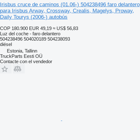
Irisbus cruce de caminos (01.06-) 504238496 faro delantero
para Irisbus Arway, Crossway, Crealis, Magelys, Proway,
Daily Tourys (2006-) autobús
COP 180.900
EUR 49,19
≈ US$ 56,83
Luz del coche - faro delantero
504238496 504020189 504238093
diésel
Estonia, Tallinn
TruckParts Eesti OÜ
Contacte con el vendedor