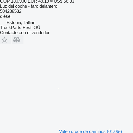
COP 180.900
EUR 49,19
≈ US$ 56,83
Luz del coche - faro delantero
504238532
diésel
Estonia, Tallinn
TruckParts Eesti OÜ
Contacte con el vendedor
Valeo cruce de caminos (01.06-)