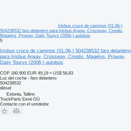
Irisbus cruce de caminos (01.06-)
504238532 faro delantero para Irisbus Arway, Crossway, Crealis,
Magelys, Proway, Daily Tourys (2006-) autobús
5
Irisbus cruce de caminos (01.06-) 504238532 faro delantero
para Irisbus Arway, Crossway, Crealis, Magelys, Proway,
Daily Tourys (2006-) autobús
COP 180.900
EUR 49,19
≈ US$ 56,83
Luz del coche - faro delantero
504238532
diésel
Estonia, Tallinn
TruckParts Eesti OÜ
Contacte con el vendedor