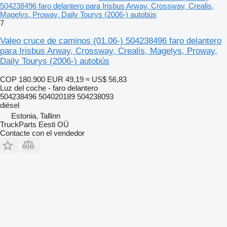
504238496 faro delantero para Irisbus Arway, Crossway, Crealis,
Magelys, Proway, Daily Tourys (2006-) autobús
7
Valeo cruce de caminos (01.06-) 504238496 faro delantero
para Irisbus Arway, Crossway, Crealis, Magelys, Proway,
Daily Tourys (2006-) autobús
COP 180.900
EUR 49,19
≈ US$ 56,83
Luz del coche - faro delantero
504238496 504020189 504238093
diésel
Estonia, Tallinn
TruckParts Eesti OÜ
Contacte con el vendedor