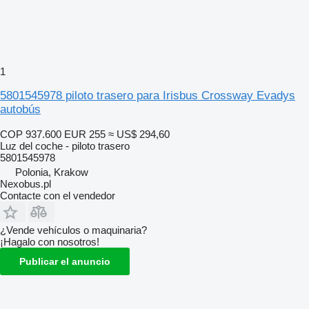
1
5801545978 piloto trasero para Irisbus Crossway Evadys
autobús
COP 937.600
EUR 255
≈ US$ 294,60
Luz del coche - piloto trasero
5801545978
Polonia, Krakow
Nexobus.pl
Contacte con el vendedor
¿Vende vehículos o maquinaria?
¡Hagalo con nosotros!
Publicar el anuncio