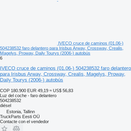
IVECO cruce de caminos (01.06-)
504238532 faro delantero para Irisbus Arway, Crossway, Crealis,
Magelys, Proway, Daily Tourys (2006-) autobús
6
IVECO cruce de caminos (01.06-) 504238532 faro delantero
para Irisbus Arway, Crossway, Crealis, Magelys, Proway,
Daily Tourys (2006-) autobús
COP 180.900
EUR 49,19
≈ US$ 56,83
Luz del coche - faro delantero
504238532
diésel
Estonia, Tallinn
TruckParts Eesti OÜ
Contacte con el vendedor