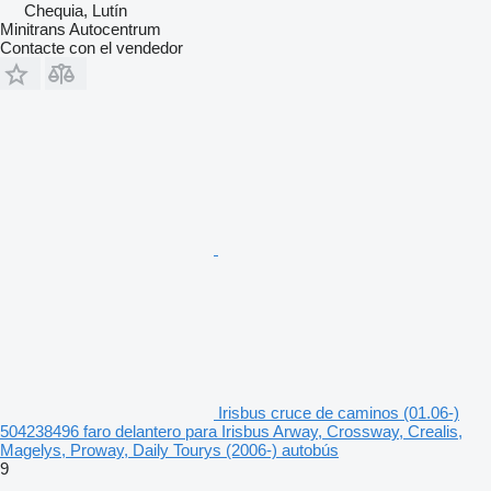
Chequia, Lutín
Minitrans Autocentrum
Contacte con el vendedor
Irisbus cruce de caminos (01.06-)
504238496 faro delantero para Irisbus Arway, Crossway, Crealis,
Magelys, Proway, Daily Tourys (2006-) autobús
9