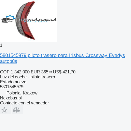
1
5801545979 piloto trasero para Irisbus Crossway Evadys
autobús
COP 1.342.000
EUR 365
≈ US$ 421,70
Luz del coche - piloto trasero
Estado
nuevo
5801545979
Polonia, Krakow
Nexobus.pl
Contacte con el vendedor