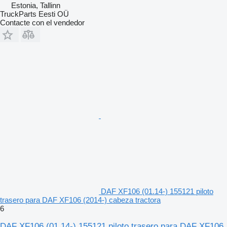
Estonia, Tallinn
TruckParts Eesti OÜ
Contacte con el vendedor
DAF XF106 (01.14-) 155121 piloto
trasero para DAF XF106 (2014-) cabeza tractora
6
DAF XF106 (01.14-) 155121 piloto trasero para DAF XF106