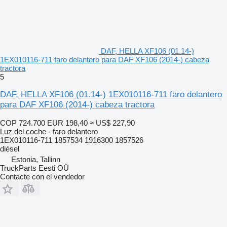
DAF, HELLA XF106 (01.14-)
1EX010116-711 faro delantero para DAF XF106 (2014-) cabeza
tractora
5
DAF, HELLA XF106 (01.14-) 1EX010116-711 faro delantero
para DAF XF106 (2014-) cabeza tractora
COP 724.700
EUR 198,40
≈ US$ 227,90
Luz del coche - faro delantero
1EX010116-711 1857534 1916300 1857526
diésel
Estonia, Tallinn
TruckParts Eesti OÜ
Contacte con el vendedor