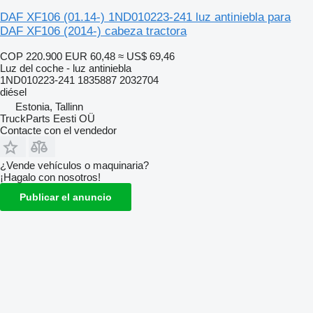
DAF XF106 (01.14-) 1ND010223-241 luz antiniebla para
DAF XF106 (2014-) cabeza tractora
COP 220.900
EUR 60,48
≈ US$ 69,46
Luz del coche - luz antiniebla
1ND010223-241 1835887 2032704
diésel
Estonia, Tallinn
TruckParts Eesti OÜ
Contacte con el vendedor
¿Vende vehículos o maquinaria?
¡Hagalo con nosotros!
Publicar el anuncio