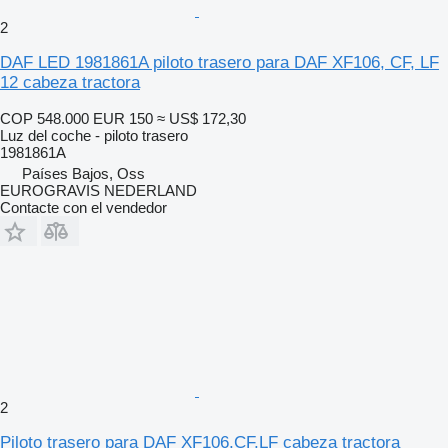
2
DAF LED 1981861A piloto trasero para DAF XF106, CF, LF
12 cabeza tractora
COP 548.000
EUR 150
≈ US$ 172,30
Luz del coche - piloto trasero
1981861A
Países Bajos, Oss
EUROGRAVIS NEDERLAND
Contacte con el vendedor
2
Piloto trasero para DAF XF106,CF,LF cabeza tractora