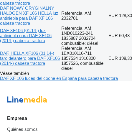
cabeza tractora
DAF NOWY ORYGINALNY
HALOGEN XF 106 HELLA luz
Referencia IAM:
EUR 128,30
antiniebla para DAF XF 106
2032701
cabeza tractora
Referencia IAM:
DAF XF106 (01.14-) luz
1ND010223-241
antiniebla para DAF XF106
EUR 60,48
1835887 2032704,
(2014-) cabeza tractora
combustible: diésel
Referencia IAM:
DAF, HELLA XF106 (01.14-)
1EX010116-711
faro delantero para DAF XF106
1857534 1916300
EUR 198,39
(2014-) cabeza tractora
1857526, combustible:
diésel
Véase también
DAF XF 106 luces del coche en España para cabeza tractora
Empresa
Quiénes somos