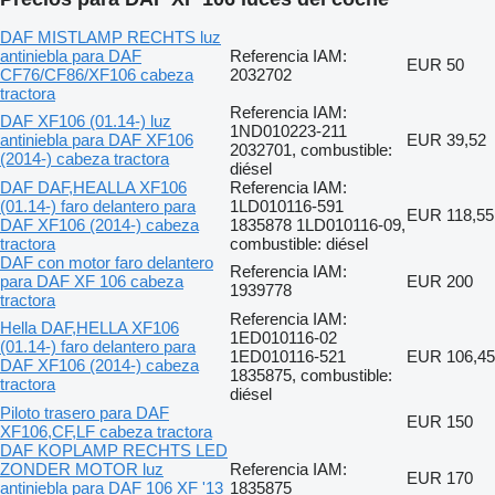
DAF MISTLAMP RECHTS luz
antiniebla para DAF
Referencia IAM:
EUR 50
CF76/CF86/XF106 cabeza
2032702
tractora
Referencia IAM:
DAF XF106 (01.14-) luz
1ND010223-211
antiniebla para DAF XF106
EUR 39,52
2032701, combustible:
(2014-) cabeza tractora
diésel
DAF DAF,HEALLA XF106
Referencia IAM:
(01.14-) faro delantero para
1LD010116-591
EUR 118,55
DAF XF106 (2014-) cabeza
1835878 1LD010116-09,
tractora
combustible: diésel
DAF con motor faro delantero
Referencia IAM:
para DAF XF 106 cabeza
EUR 200
1939778
tractora
Referencia IAM:
Hella DAF,HELLA XF106
1ED010116-02
(01.14-) faro delantero para
1ED010116-521
EUR 106,45
DAF XF106 (2014-) cabeza
1835875, combustible:
tractora
diésel
Piloto trasero para DAF
EUR 150
XF106,CF,LF cabeza tractora
DAF KOPLAMP RECHTS LED
ZONDER MOTOR luz
Referencia IAM:
EUR 170
antiniebla para DAF 106 XF '13
1835875