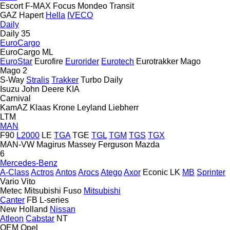
Escort
F-MAX
Focus
Mondeo
Transit
GAZ
Hapert
Hella
IVECO
Daily
Daily 35
EuroCargo
EuroCargo ML
EuroStar
Eurofire
Eurorider
Eurotech
Eurotrakker
Mago
Mago 2
S-Way
Stralis
Trakker
Turbo Daily
Isuzu
John Deere
KIA
Carnival
KamAZ
Klaas
Krone
Leyland
Liebherr
LTM
MAN
F90
L2000
LE
TGA
TGE
TGL
TGM
TGS
TGX
MAN-VW
Magirus
Massey Ferguson
Mazda
6
Mercedes-Benz
A-Class
Actros
Antos
Arocs
Atego
Axor
Econic
LK
MB
Sprinter
Vario
Vito
Metec
Mitsubishi Fuso
Mitsubishi
Canter
FB
L-series
New Holland
Nissan
Atleon
Cabstar
NT
OEM
Opel