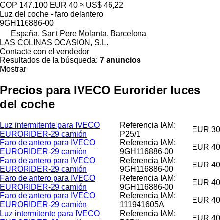
COP 147.100
EUR 40
≈ US$ 46,22
Luz del coche - faro delantero
9GH116886-00
España, Sant Pere Molanta, Barcelona
LAS COLINAS OCASION, S.L.
Contacte con el vendedor
Resultados de la búsqueda:
7 anuncios
Mostrar
Precios para IVECO Eurorider luces
del coche
Luz intermitente para IVECO
Referencia IAM:
EUR 30
EURORIDER-29 camión
P25/1
Faro delantero para IVECO
Referencia IAM:
EUR 40
EURORIDER-29 camión
9GH116886-00
Faro delantero para IVECO
Referencia IAM:
EUR 40
EURORIDER-29 camión
9GH116886-00
Faro delantero para IVECO
Referencia IAM:
EUR 40
EURORIDER-29 camión
9GH116886-00
Faro delantero para IVECO
Referencia IAM:
EUR 40
EURORIDER-29 camión
111941605A
Luz intermitente para IVECO
Referencia IAM:
EUR 40