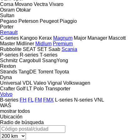
Corsa
Movano
Vectra
Vivaro
Osram
Otokar
Sultan
Pegaso
Peterson
Peugeot
Piaggio
Porter
Renault
C-series
Kangoo
Kerax
Magnum
Major
Manager
Mascott
Master
Midliner
Midlum
Premium
Rubbolite
SEAT
SET
Saab
Scania
P-series
R-series
T-series
Schmitz Cargobull
SsangYong
Rexton
Strands
TangDE
Torrent
Toyota
Dyna
Universal
VDL
Valeo
Vignal
Volkswagen
Crafter
Golf
LT
Polo
Transporter
Volvo
B-series
FH
FL
FM
FMX
L-series
N-series
VNL
WAŚ
mostrar todos
Ubicación
Radio de búsqueda