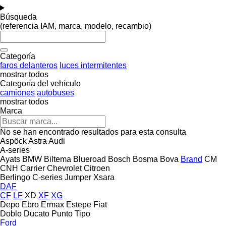
Búsqueda
(referencia IAM, marca, modelo, recambio)
Categoría
faros delanteros
luces intermitentes
mostrar todos
Categoría del vehículo
camiones
autobuses
mostrar todos
Marca
No se han encontrado resultados para esta consulta
Aspöck
Astra
Audi
A-series
Ayats
BMW
Biltema
Blueroad
Bosch
Bosma
Bova
Brand
CM
CNH
Carrier
Chevrolet
Citroen
Berlingo
C-series
Jumper
Xsara
DAF
CF
LF
XD
XF
XG
Depo
Ebro
Ermax
Estepe
Fiat
Doblo
Ducato
Punto
Tipo
Ford