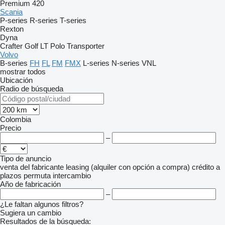
Premium 420
Scania
P-series
R-series
T-series
Rexton
Dyna
Crafter
Golf
LT
Polo
Transporter
Volvo
B-series
FH
FL
FM
FMX
L-series
N-series
VNL
mostrar todos
Ubicación
Radio de búsqueda
Colombia
Precio
–
Tipo de anuncio
venta
del fabricante
leasing (alquiler con opción a compra)
crédito
a
plazos
permuta
intercambio
Año de fabricación
–
¿Le faltan algunos filtros?
Sugiera un cambio
Resultados de la búsqueda: