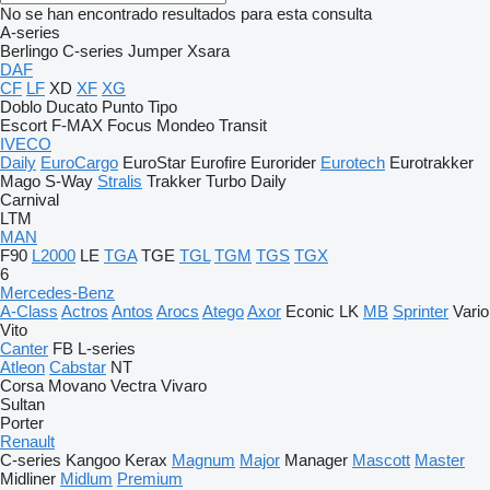
No se han encontrado resultados para esta consulta
A-series
Berlingo
C-series
Jumper
Xsara
DAF
CF
LF
XD
XF
XG
Doblo
Ducato
Punto
Tipo
Escort
F-MAX
Focus
Mondeo
Transit
IVECO
Daily
EuroCargo
EuroStar
Eurofire
Eurorider
Eurotech
Eurotrakker
Mago
S-Way
Stralis
Trakker
Turbo Daily
Carnival
LTM
MAN
F90
L2000
LE
TGA
TGE
TGL
TGM
TGS
TGX
6
Mercedes-Benz
A-Class
Actros
Antos
Arocs
Atego
Axor
Econic
LK
MB
Sprinter
Vario
Vito
Canter
FB
L-series
Atleon
Cabstar
NT
Corsa
Movano
Vectra
Vivaro
Sultan
Porter
Renault
C-series
Kangoo
Kerax
Magnum
Major
Manager
Mascott
Master
Midliner
Midlum
Premium