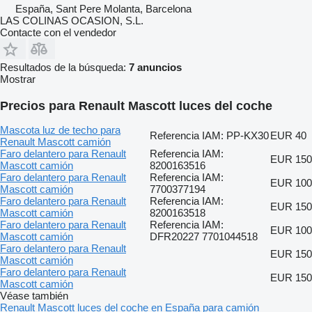
España, Sant Pere Molanta, Barcelona
LAS COLINAS OCASION, S.L.
Contacte con el vendedor
Resultados de la búsqueda:
7 anuncios
Mostrar
Precios para Renault Mascott luces del coche
Mascota luz de techo para
Referencia IAM: PP-KX30
EUR 40
Renault Mascott camión
Faro delantero para Renault
Referencia IAM:
EUR 150
Mascott camión
8200163516
Faro delantero para Renault
Referencia IAM:
EUR 100
Mascott camión
7700377194
Faro delantero para Renault
Referencia IAM:
EUR 150
Mascott camión
8200163518
Faro delantero para Renault
Referencia IAM:
EUR 100
Mascott camión
DFR20227 7701044518
Faro delantero para Renault
EUR 150
Mascott camión
Faro delantero para Renault
EUR 150
Mascott camión
Véase también
Renault Mascott luces del coche en España para camión