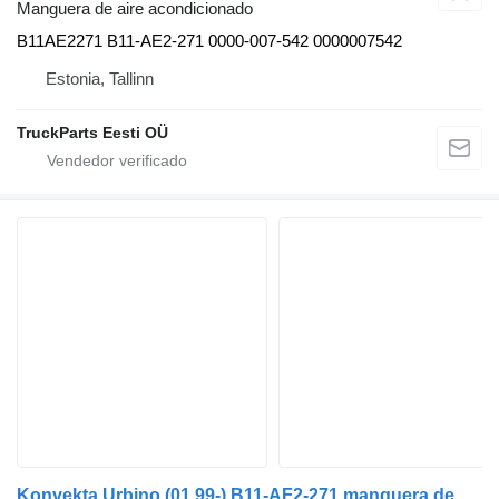
Manguera de aire acondicionado
B11AE2271 B11-AE2-271 0000-007-542 0000007542
Estonia, Tallinn
TruckParts Eesti OÜ
Konvekta Urbino (01.99-) B11-AF2-271 manguera de aire acondicionado para Solaris Urbino, Alpino, Vacanza (1999-) autobús