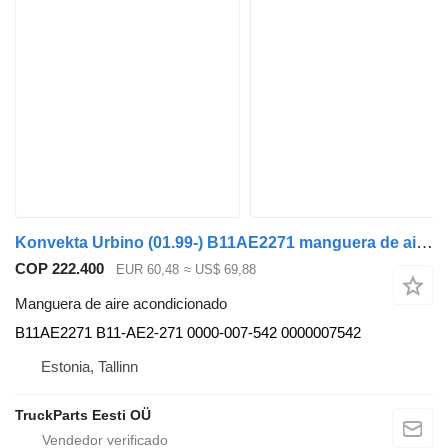
Konvekta Urbino (01.99-) B11AE2271 manguera de aire acondicionado para Solaris Urbino, Alpino, Vacanza (1999-) autobús
COP 222.400
EUR 60,48
≈ US$ 69,88
Manguera de aire acondicionado
B11AE2271 B11-AE2-271 0000-007-542 0000007542
Estonia, Tallinn
TruckParts Eesti OÜ