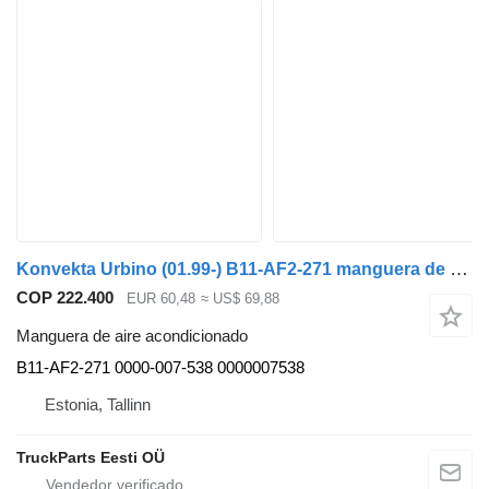
Konvekta Urbino (01.99-) B11-AF2-271 manguera de aire acondicionado para Solaris Urbino, Alpino, Vacanza (1999-) autobús
COP 222.400
EUR 60,48
≈ US$ 69,88
Manguera de aire acondicionado
B11-AF2-271 0000-007-538 0000007538
Estonia, Tallinn
TruckParts Eesti OÜ