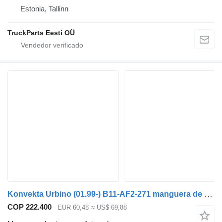
Estonia, Tallinn
TruckParts Eesti OÜ
Konvekta Urbino (01.99-) B11-AF2-271 manguera de aire acondicionado para Solaris Urbino, Alpino, Vacanza (1999-) autobús
COP 222.400
EUR 60,48
≈ US$ 69,88