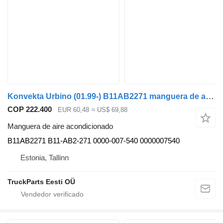
Konvekta Urbino (01.99-) B11AB2271 manguera de aire acondicionado para Solaris Urbino, Alpino, Vacanza (1999-) autobús
COP 222.400
EUR 60,48
≈ US$ 69,88
Manguera de aire acondicionado
B11AB2271 B11-AB2-271 0000-007-540 0000007540
Estonia, Tallinn
TruckParts Eesti OÜ