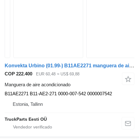
Konvekta Urbino (01.99-) B11AE2271 manguera de aire acondicionado para Solaris Urbino, Alpino, Vacanza (1999-) autobús
COP 222.400
EUR 60,48
≈ US$ 69,88
Manguera de aire acondicionado
B11AE2271 B11-AE2-271 0000-007-542 0000007542
Estonia, Tallinn
TruckParts Eesti OÜ