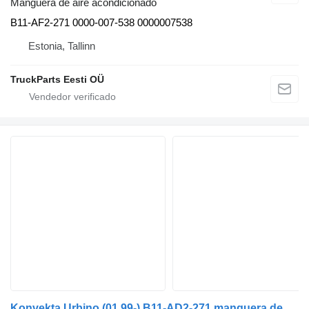
Manguera de aire acondicionado
B11-AF2-271 0000-007-538 0000007538
Estonia, Tallinn
TruckParts Eesti OÜ
Konvekta Urbino (01.99-) B11-AD2-271 manguera de aire acondicionado para Solaris Urbino, Alpino, Vacanza (1999-) autobús