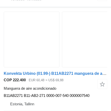
Konvekta Urbino (01.99-) B11AB2271 manguera de aire acondicionado para Solaris Urbino, Alpino, Vacanza (1999-) autobús
COP 222.400
EUR 60,48
≈ US$ 69,88
Manguera de aire acondicionado
B11AB2271 B11-AB2-271 0000-007-540 0000007540
Estonia, Tallinn