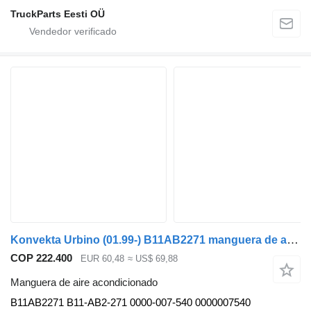
TruckParts Eesti OÜ
Konvekta Urbino (01.99-) B11AB2271 manguera de aire acondicionado para Solaris Urbino, Alpino, Vacanza (1999-) autobús
COP 222.400
EUR 60,48
≈ US$ 69,88
Manguera de aire acondicionado
B11AB2271 B11-AB2-271 0000-007-540 0000007540