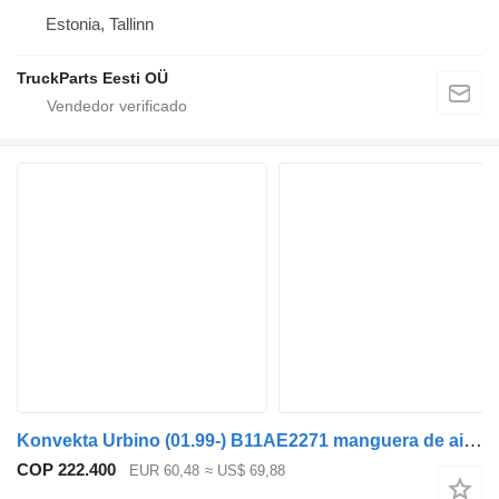
Estonia, Tallinn
TruckParts Eesti OÜ
Konvekta Urbino (01.99-) B11AE2271 manguera de aire acondicionado para Solaris Urbino, Alpino, Vacanza (1999-) autobús
COP 222.400
EUR 60,48
≈ US$ 69,88