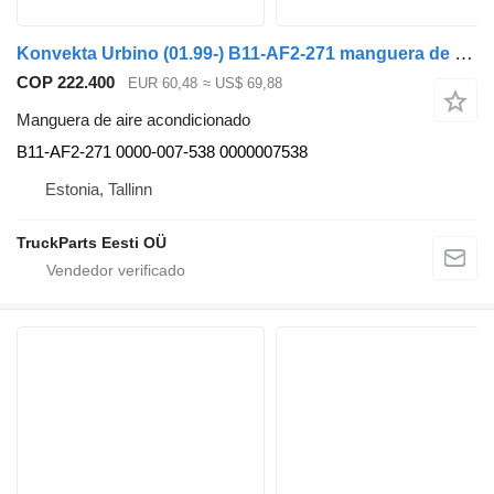
Konvekta Urbino (01.99-) B11-AF2-271 manguera de aire acondicionado para Solaris Urbino, Alpino, Vacanza (1999-) autobús
COP 222.400
EUR 60,48
≈ US$ 69,88
Manguera de aire acondicionado
B11-AF2-271 0000-007-538 0000007538
Estonia, Tallinn
TruckParts Eesti OÜ