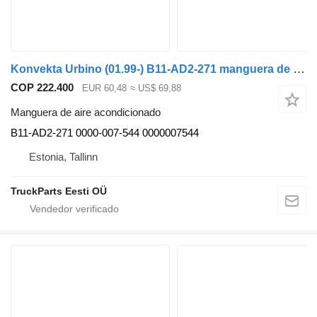
Konvekta Urbino (01.99-) B11-AD2-271 manguera de aire acondicionado para Solaris Urbino, Alpino, Vacanza (1999-) autobús
COP 222.400
EUR 60,48
≈ US$ 69,88
Manguera de aire acondicionado
B11-AD2-271 0000-007-544 0000007544
Estonia, Tallinn
TruckParts Eesti OÜ