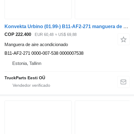
Konvekta Urbino (01.99-) B11-AF2-271 manguera de aire acondicionado para Solaris Urbino, Alpino, Vacanza (1999-) autobús
COP 222.400
EUR 60,48
≈ US$ 69,88
Manguera de aire acondicionado
B11-AF2-271 0000-007-538 0000007538
Estonia, Tallinn
TruckParts Eesti OÜ