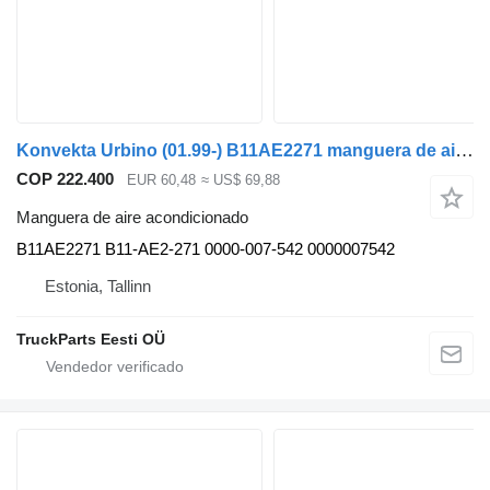
Konvekta Urbino (01.99-) B11AE2271 manguera de aire acondicionado para Solaris Urbino, Alpino, Vacanza (1999-) autobús
COP 222.400
EUR 60,48
≈ US$ 69,88
Manguera de aire acondicionado
B11AE2271 B11-AE2-271 0000-007-542 0000007542
Estonia, Tallinn
TruckParts Eesti OÜ