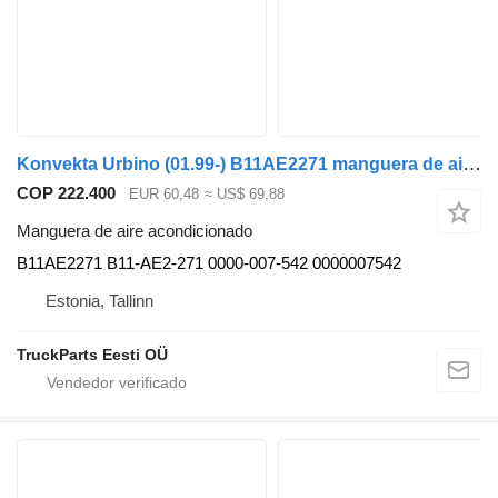
Konvekta Urbino (01.99-) B11AE2271 manguera de aire acondicionado para Solaris Urbino, Alpino, Vacanza (1999-) autobús
COP 222.400
EUR 60,48
≈ US$ 69,88
Manguera de aire acondicionado
B11AE2271 B11-AE2-271 0000-007-542 0000007542
Estonia, Tallinn
TruckParts Eesti OÜ