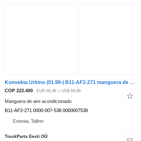
Konvekta Urbino (01.99-) B11-AF2-271 manguera de aire acondicionado para Solaris Urbino, Alpino, Vacanza (1999-) autobús
COP 222.400
EUR 60,48
≈ US$ 69,88
Manguera de aire acondicionado
B11-AF2-271 0000-007-538 0000007538
Estonia, Tallinn
TruckParts Eesti OÜ