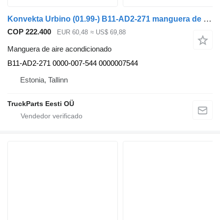
Konvekta Urbino (01.99-) B11-AD2-271 manguera de aire acondicionado para Solaris Urbino, Alpino, Vacanza (1999-) autobús
COP 222.400
EUR 60,48
≈ US$ 69,88
Manguera de aire acondicionado
B11-AD2-271 0000-007-544 0000007544
Estonia, Tallinn
TruckParts Eesti OÜ