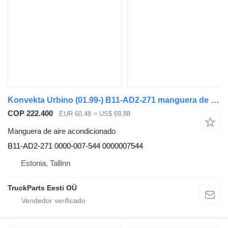
Konvekta Urbino (01.99-) B11-AD2-271 manguera de aire acondicionado para Solaris Urbino, Alpino, Vacanza (1999-) autobús
COP 222.400
EUR 60,48
≈ US$ 69,88
Manguera de aire acondicionado
B11-AD2-271 0000-007-544 0000007544
Estonia, Tallinn
TruckParts Eesti OÜ