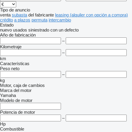
Tipo de anuncio
venta
subasta
del fabricante
leasing (alquiler con opción a compra)
crédito
a plazos
permuta
intercambio
Estado
nuevo
usados
siniestrado
con un defecto
Año de fabricación
–
Kilometraje
–
km
Características
Peso neto
–
kg
Motor, caja de cambios
Marca del motor
Yamaha
Modelo de motor
Potencia de motor
–
Hp
Combustible