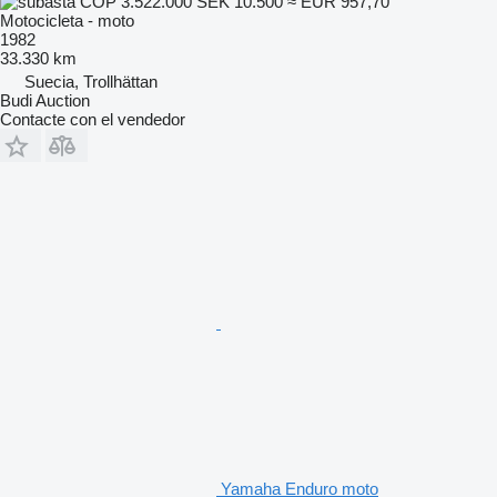
COP 3.522.000
SEK 10.500
≈ EUR 957,70
Motocicleta - moto
1982
33.330 km
Suecia, Trollhättan
Budi Auction
Contacte con el vendedor
Yamaha Enduro moto