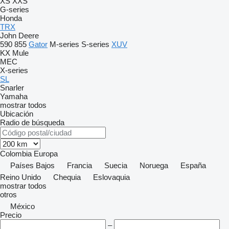
XS
XXS
G-series
Honda
TRX
John Deere
590
855
Gator
M-series
S-series
XUV
KX
Mule
MEC
X-series
SL
Snarler
Yamaha
mostrar todos
Ubicación
Radio de búsqueda
Colombia
Europa
Países Bajos
Francia
Suecia
Noruega
España
Reino Unido
Chequia
Eslovaquia
mostrar todos
otros
México
Precio
–