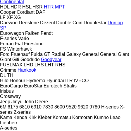
Continental
HDL
HDR
HSL
HSR
HTR
MPT
Cooper
Cordiant
DAF
LF
XF
XG
Daewoo
Deestone
Dezent
Double Coin
Doublestar
Dunlop
SP
Eurowagon
Falken
Fendt
F-series
Vario
Ferrari
Fiat
Firestone
FS
Winterhawk
Ford
Fruehauf
Fulda
GT Radial
Galaxy
General
General
Giant
Giant
Giti
Goodride
Goodyear
FUELMAX
LHD
LHS
LHT
RHS
Grimme
Hankook
DL
TH
Hilo
Honour
Hydrema
Hyundai
ITR
IVECO
EuroCargo
EuroStar
Eurotech
Stralis
Irisbus
Crossway
Jeep
Jinyu
John Deere
6M
6175
6810
6910
7830
8600
9520
9620
9780
H-series
X-
series
Z-series
Kama
Kenda
Kirk
Kleber
Komatsu
Kormoran
Kumho
Leao
Liebherr
A-series