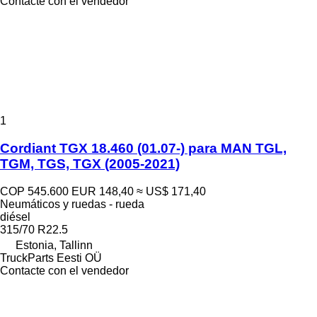
Contacte con el vendedor
1
Cordiant TGX 18.460 (01.07-) para MAN TGL,
TGM, TGS, TGX (2005-2021)
COP 545.600
EUR 148,40
≈ US$ 171,40
Neumáticos y ruedas - rueda
diésel
315/70 R22.5
Estonia, Tallinn
TruckParts Eesti OÜ
Contacte con el vendedor