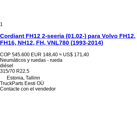
1
Cordiant FH12 2-seeria (01.02-) para Volvo FH12,
FH16, NH12, FH, VNL780 (1993-2014)
COP 545.600
EUR 148,40
≈ US$ 171,40
Neumáticos y ruedas - rueda
diésel
315/70 R22.5
Estonia, Tallinn
TruckParts Eesti OÜ
Contacte con el vendedor