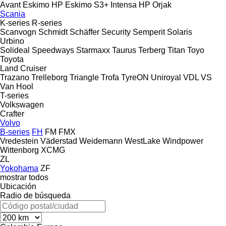
Avant
Eskimo HP
Eskimo S3+
Intensa HP
Orjak
Scania
K-series
R-series
Scanvogn
Schmidt
Schäffer
Security
Semperit
Solaris
Urbino
Solideal
Speedways
Starmaxx
Taurus
Terberg
Titan
Toyo
Toyota
Land Cruiser
Trazano
Trelleborg
Triangle
Trofa
TyreON
Uniroyal
VDL
VS
Van Hool
T-series
Volkswagen
Crafter
Volvo
B-series
FH
FM
FMX
Vredestein
Väderstad
Weidemann
WestLake
Windpower
Wittenborg
XCMG
ZL
Yokohama
ZF
mostrar todos
Ubicación
Radio de búsqueda