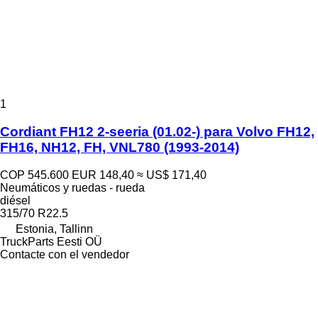
1
Cordiant FH12 2-seeria (01.02-) para Volvo FH12,
FH16, NH12, FH, VNL780 (1993-2014)
COP 545.600
EUR 148,40
≈ US$ 171,40
Neumáticos y ruedas - rueda
diésel
315/70 R22.5
Estonia, Tallinn
TruckParts Eesti OÜ
Contacte con el vendedor