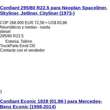
Cordiant 295/80 R22.5 para Neoplan Spaceliner,
Skyliner, Jetliner, Cityliner (1973-)
COP 266.900
EUR 72,58
≈ US$ 83,86
Neumáticos y ruedas - rueda
diésel
295/80 R22.5
Estonia, Tallinn
TruckParts Eesti OÜ
Contacte con el vendedor
1
Cordiant Econic 1828 (01.98-) para Mercedes-
Benz Econic (1998-2014)