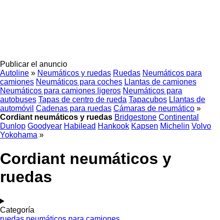
Publicar el anuncio
Autoline
»
Neumáticos y ruedas
Ruedas
Neumáticos para
camiones
Neumáticos para coches
Llantas de camiones
Neumáticos para camiones ligeros
Neumáticos para
autobuses
Tapas de centro de rueda
Tapacubos
Llantas de
automóvil
Cadenas para ruedas
Cámaras de neumático
»
Cordiant neumáticos y ruedas
Bridgestone
Continental
Dunlop
Goodyear
Habilead
Hankook
Kapsen
Michelin
Volvo
Yokohama
»
Cordiant neumáticos y
ruedas
Categoría
ruedas
neumáticos para camiones