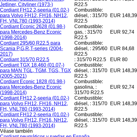
Jetliner, Cityliner (1973-)
R22.5
Cordiant FH12 2-seeria (01.02-)
Combustible:
para Volvo FH12, FH16, NH12,
diésel, : 315/70
EUR 148,39
FH, VNL780 (1993-2014)
R22.5
Cordiant Econic 2628 (01.98-)
Combustible:
para Mercedes-Benz Econic
gas, : 315/70
EUR 92,74
(1998-2014)
R22.5
Cordiant 295/60 R22.5 para
Combustible:
Scania P,G,R,T-series (2004-
diésel, : 295/60
EUR 84,68
2017)
R22.5
Cordiant 315/70 R22.5
: 315/70 R22.5
EUR 80
Cordiant TGX 18.460 (01.07-)
Combustible:
para MAN TGL, TGM, TGS, TGX
diésel, : 315/70
EUR 148,39
(2005-2021)
R22.5
Cordiant Econic 1828 (01.98-)
Combustible:
para Mercedes-Benz Econic
gasolina, :
EUR 92,74
(1998-2014)
315/70 R22.5
Cordiant FH12 2-seeria (01.02-)
Combustible:
para Volvo FH12, FH16, NH12,
diésel, : 315/70
EUR 148,39
FH, VNL780 (1993-2014)
R22.5
Cordiant FH12 2-seeria (01.02-)
Combustible:
para Volvo FH12, FH16, NH12,
diésel, : 315/70
EUR 148,39
FH, VNL780 (1993-2014)
R22.5
Véase también
Cordiant neumáticos y ruedas en España