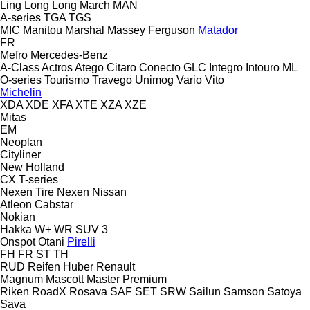
Ling Long
Long March
MAN
A-series
TGA
TGS
MIC
Manitou
Marshal
Massey Ferguson
Matador
FR
Mefro
Mercedes-Benz
A-Class
Actros
Atego
Citaro
Conecto
GLC
Integro
Intouro
ML
O-series
Tourismo
Travego
Unimog
Vario
Vito
Michelin
XDA
XDE
XFA
XTE
XZA
XZE
Mitas
EM
Neoplan
Cityliner
New Holland
CX
T-series
Nexen Tire
Nexen
Nissan
Atleon
Cabstar
Nokian
Hakka
W+
WR SUV 3
Onspot
Otani
Pirelli
FH
FR
ST
TH
RUD
Reifen Huber
Renault
Magnum
Mascott
Master
Premium
Riken
RoadX
Rosava
SAF
SET
SRW
Sailun
Samson
Satoya
Sava