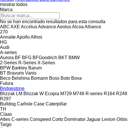
mostrar todos
Marca
No se han encontrado resultados para esta consulta
ABC
AXE
Accelus
Advance
Aeolus
Alcoa
Alliance
270
Annaite
Apollo
Athos
HG
Audi
A-series
Aurora
BF
BFG
BFGoodrich
BKT
BMW
2-Series
R-Series
X-Series
BPW
Barkley
Barum
BT
Bravuris
Vanis
Beco
Belshina
Bomann
Boss
Boto
Bova
Futura
Bridgestone
Blizzak LM
Blizzak W
Ecopia
M729
M748
R-series
R164
R249
R297
Bulldog
Carlisle
Case
Caterpillar
TH
Claas
Atles
C-series
Conspeed
Corto
Dominator
Jaguar
Lexion
Orbis
Targo