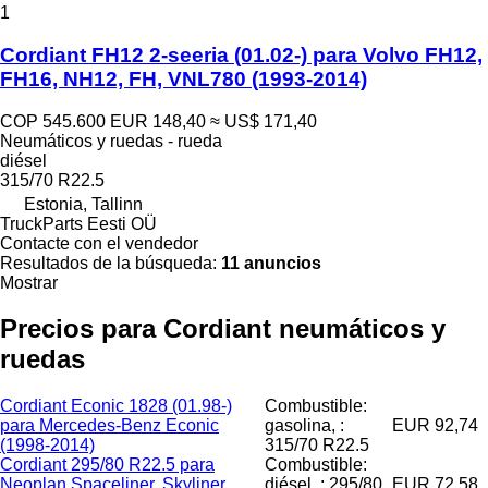
1
Cordiant FH12 2-seeria (01.02-) para Volvo FH12,
FH16, NH12, FH, VNL780 (1993-2014)
COP 545.600
EUR 148,40
≈ US$ 171,40
Neumáticos y ruedas - rueda
diésel
315/70 R22.5
Estonia, Tallinn
TruckParts Eesti OÜ
Contacte con el vendedor
Resultados de la búsqueda:
11 anuncios
Mostrar
Precios para Cordiant neumáticos y
ruedas
Cordiant Econic 1828 (01.98-)
Combustible:
para Mercedes-Benz Econic
gasolina, :
EUR 92,74
(1998-2014)
315/70 R22.5
Cordiant 295/80 R22.5 para
Combustible:
Neoplan Spaceliner, Skyliner,
diésel, : 295/80
EUR 72,58