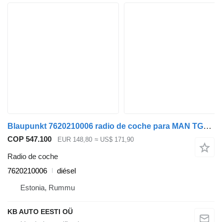
Blaupunkt 7620210006 radio de coche para MAN TGL, TGM, TGS, TGX (2005-2021) camión
COP 547.100
EUR 148,80
≈ US$ 171,90
Radio de coche
7620210006
diésel
Estonia, Rummu
KB AUTO EESTI OÜ