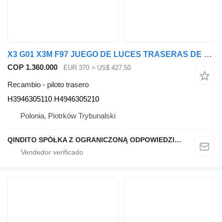
X3 G01 X3M F97 JUEGO DE LUCES TRASERAS DE ELEVACIÓN IZQUIERDA Y DERECHA H3946305110 piloto trasero para BMW X3 G01 X3M F97 coche
COP 1.360.000
EUR 370
≈ US$ 427,50
Recambio - piloto trasero
H3946305110 H4946305210
Polonia, Piotrków Trybunalski
QINDITO SPÓŁKA Z OGRANICZONĄ ODPOWIEDZIALNOŚCIĄ