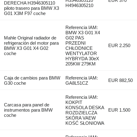
H3946305110
EUR 370
DERECHA H3946305110
H4946305210
piloto trasero para BMW X3
G01 X3M F97 coche
Referencia IAM:
BMW X3 G01 X4
Mahle Original radiador de
G02 PAS
refrigeración del motor para
PRZEDNI
EUR 2.250
BMW X3 G01 X4 G02
CHŁODNICE
coche
WENTYLATOR
HYBRYDA 30eX
205KW 279KM
Caja de cambios para BMW
Referencia IAM:
EUR 882,50
G30 coche
GA8L51CZ
Referencia IAM:
KOKPIT
Carcasa para panel de
KONSOLA DESKA
instrumentos para BMW
EUR 1.500
ROZDZIELCZA
coche
SKÓRA VAEW
KOŚĆ SŁONIOWA