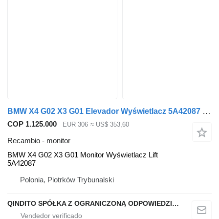
BMW X4 G02 X3 G01 Elevador Wyświetlacz 5A42087 BMW monitor para BMW X4 G02 X3 G01 coche
COP 1.125.000
EUR 306
≈ US$ 353,60
Recambio - monitor
BMW X4 G02 X3 G01 Monitor Wyświetlacz Lift
5A42087
Polonia, Piotrków Trybunalski
QINDITO SPÓŁKA Z OGRANICZONĄ ODPOWIEDZIALNOŚCIĄ