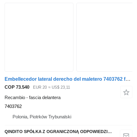
Embellecedor lateral derecho del maletero 7403762 fascia delantera para BMW X3 G01 coche
COP 73.540
EUR 20
≈ US$ 23,11
Recambio - fascia delantera
7403762
Polonia, Piotrków Trybunalski
QINDITO SPÓŁKA Z OGRANICZONĄ ODPOWIEDZIALNOŚCIĄ