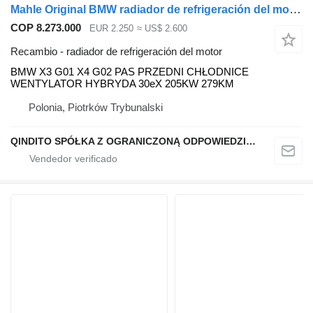
Mahle Original BMW radiador de refrigeración del motor para BMW X3 G01 X4 G02 coche
COP 8.273.000
EUR 2.250
≈ US$ 2.600
Recambio - radiador de refrigeración del motor
BMW X3 G01 X4 G02 PAS PRZEDNI CHŁODNICE
WENTYLATOR HYBRYDA 30eX 205KW 279KM
Polonia, Piotrków Trybunalski
QINDITO SPÓŁKA Z OGRANICZONĄ ODPOWIEDZIALNOŚCIĄ