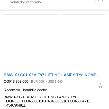
BMW X3 G01 X3M F97 LIFTING LAMPY TYŁ KOMPLET H3946305110 H4946305210 BMW bombilla coche para BMW BMW X3 G01 X3M F97 LIFTING LAMPY TYŁ KOMPLET H3946305110 H4946305210 H3946304711 H4946304811 coche
COP 3.309.000
EUR 900
≈ US$ 1.040
Recambio - bombilla coche
BMW X3 G01 X3M F97 LIFTING LAMPY TYŁ
KOMPLET H3946305110 H4946305210 H3946304711
H4946304811