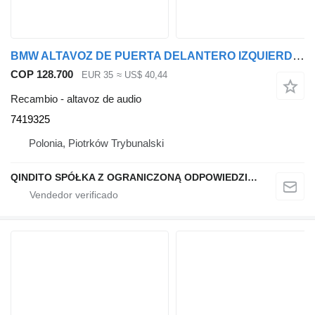
BMW ALTAVOZ DE PUERTA DELANTERO IZQUIERDO TRIÁNGULO 7419325 altavoz de audio para BMW BMW X3 G01 coche
COP 128.700
EUR 35
≈ US$ 40,44
Recambio - altavoz de audio
7419325
Polonia, Piotrków Trybunalski
QINDITO SPÓŁKA Z OGRANICZONĄ ODPOWIEDZIALNOŚCIĄ