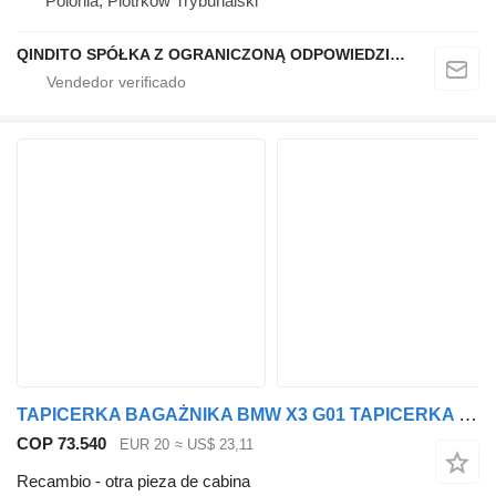
Polonia, Piotrków Trybunalski
QINDITO SPÓŁKA Z OGRANICZONĄ ODPOWIEDZIALNOŚCIĄ
TAPICERKA BAGAŻNIKA BMW X3 G01 TAPICERKA BOCZNA BAGAŻNIKA BOCZEK LEWY 7403761 BMW para BMW BMW X3 G01 TAPICERKA BOCZNA BAGAŻNIKA BOCZEK LEWY 7403761 coche
COP 73.540
EUR 20
≈ US$ 23,11
Recambio - otra pieza de cabina