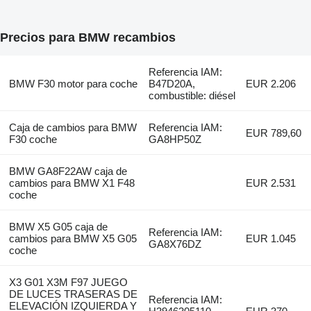
Precios para BMW recambios
Referencia IAM:
BMW F30 motor para coche
B47D20A,
EUR 2.206
combustible: diésel
Caja de cambios para BMW
Referencia IAM:
EUR 789,60
F30 coche
GA8HP50Z
BMW GA8F22AW caja de
cambios para BMW X1 F48
EUR 2.531
coche
BMW X5 G05 caja de
Referencia IAM:
cambios para BMW X5 G05
EUR 1.045
GA8X76DZ
coche
X3 G01 X3M F97 JUEGO
DE LUCES TRASERAS DE
Referencia IAM:
ELEVACIÓN IZQUIERDA Y