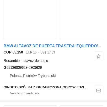
BMW ALTAVOZ DE PUERTA TRASERA IZQUIERDO/DERECHO X3 G01 X4 G02 65136809629 6809629 G65136809629 altavoz de audio para BMW X3 G01 X4 G02 coche
COP 55.150
EUR 15
≈ US$ 17,33
Recambio - altavoz de audio
G65136809629 6809629
Polonia, Piotrków Trybunalski
QINDITO SPÓŁKA Z OGRANICZONĄ ODPOWIEDZIALNOŚCIĄ