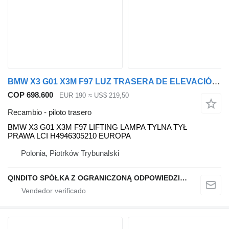
BMW X3 G01 X3M F97 LUZ TRASERA DE ELEVACIÓN TRASERA DERECHA LCI H4946305210 BMW piloto trasero para BMW X3 G01 X3M F97 coche
COP 698.600
EUR 190
≈ US$ 219,50
Recambio - piloto trasero
BMW X3 G01 X3M F97 LIFTING LAMPA TYLNA TYŁ
PRAWA LCI H4946305210 EUROPA
Polonia, Piotrków Trybunalski
QINDITO SPÓŁKA Z OGRANICZONĄ ODPOWIEDZIALNOŚCIĄ