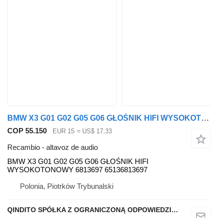
BMW X3 G01 G02 G05 G06 GŁOŚNIK HIFI WYSOKOTONOWY 6813697 65136813697 BMW altavoz de audio para BMW BMW X3 G01 G02 G05 G06 GŁOŚNIK HIFI WYSOKOTONOWY 6813697 65136813697 coche
COP 55.150
EUR 15
≈ US$ 17,33
Recambio - altavoz de audio
BMW X3 G01 G02 G05 G06 GŁOŚNIK HIFI
WYSOKOTONOWY 6813697 65136813697
Polonia, Piotrków Trybunalski
QINDITO SPÓŁKA Z OGRANICZONĄ ODPOWIEDZIALNOŚCIĄ