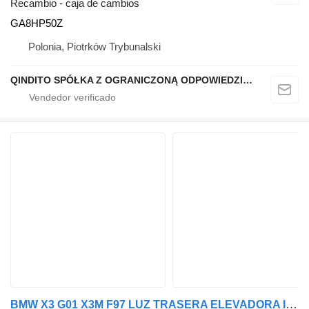
Recambio - caja de cambios
GA8HP50Z
Polonia, Piotrków Trybunalski
QINDITO SPÓŁKA Z OGRANICZONĄ ODPOWIEDZIALNOŚCIĄ
BMW X3 G01 X3M F97 LUZ TRASERA ELEVADORA IZQUIERDA LCI H3946305110 BMW piloto trasero para BMW BMW X3 G01 X3M F97 coche