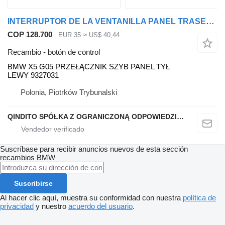
INTERRUPTOR DE LA VENTANILLA PANEL TRASERO IZQUIERDO BMW botón de control para BMW X5 G05 coche
COP 128.700
EUR 35
≈ US$ 40,44
Recambio - botón de control
BMW X5 G05 PRZEŁĄCZNIK SZYB PANEL TYŁ
LEWY 9327031
Polonia, Piotrków Trybunalski
QINDITO SPÓŁKA Z OGRANICZONĄ ODPOWIEDZIALNOŚCIĄ
Suscríbase para recibir anuncios nuevos de esta sección
recambios
BMW
Suscribirse
Al hacer clic aquí, muestra su conformidad con nuestra
política de
privacidad
y nuestro
acuerdo del usuario
.