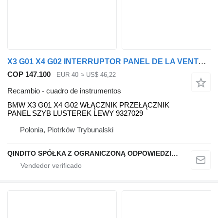
X3 G01 X4 G02 INTERRUPTOR PANEL DE LA VENTANA DEL ESPEJO IZQUIERDO 9327 BMW cuadro de instrumentos para BMW X3 G01 X4 G02 coche
COP 147.100
EUR 40
≈ US$ 46,22
Recambio - cuadro de instrumentos
BMW X3 G01 X4 G02 WŁĄCZNIK PRZEŁĄCZNIK
PANEL SZYB LUSTEREK LEWY 9327029
Polonia, Piotrków Trybunalski
QINDITO SPÓŁKA Z OGRANICZONĄ ODPOWIEDZIALNOŚCIĄ