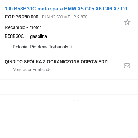
3.0i B58B30C motor para BMW X5 G05 X6 G06 X7 G07 G20 G30 coche
COP 36.290.000
PLN 42.500
≈ EUR 9.870
Recambio - motor
B58B30C
gasolina
Polonia, Piotrków Trybunalski
QINDITO SPÓŁKA Z OGRANICZONĄ ODPOWIEDZIALNOŚCIĄ