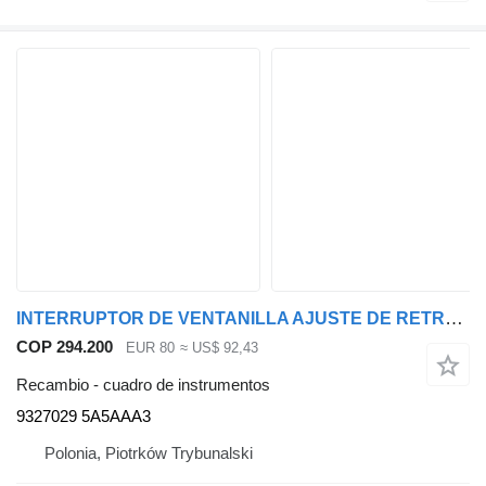
INTERRUPTOR DE VENTANILLA AJUSTE DE RETROVISORES PANEL DELANTERO IZQUIERDO 9327029 5A5AAA3 cuadro de instrumentos para BMW X5 G05 coche
COP 294.200
EUR 80
≈ US$ 92,43
Recambio - cuadro de instrumentos
9327029 5A5AAA3
Polonia, Piotrków Trybunalski