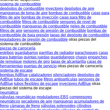
sistema de combustible
depósitos de combustible
inyectores
depósitos de aire
mangueras de toma de aire
bombas de combustible
cajas para
filtro de aire
bombas de inyección
cajas para filtro de
combustible
filtros de combustible
sensores de nivel de
combustible
mangueras de combustible
rieles de combustible
filtros de aire
sensores de presión de combustible
bombas de
combustible de baja presión
tapas del depósito de combustible
reguladores de presión de combustible
otras piezas del
sistema de combustible
piezas de carrocería
estribos
guardabarros
parrillas de radiador
parachoques
cajas
para baterías
quintas ruedas
guardafangos
chasis
enganches
de remolque
motores de giro
tapas de alcantarilla
cajas de
herramientas
puertas de servicio
otras piezas de carrocería
sistema de escape
bombas AdBlue
catalizadores
silenciadores
depósitos de
AdBlue
tubos de escape
filtros antipartículas
sensores de
AdBlue
tubos flexibles de escape
inyectores AdBlue
otras
piezas del sistema de escape
neumática
válvulas neumáticas
moduladores EBS
compresores
neumáticos
secadores de aire
mangueras
acumuladores de
freno
cámaras de freno
válvulas solenoides
cilindros