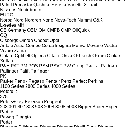
Patrol
Primastar
Qashqai
Serena
Vanette
X-Trail
Nissens
Nooteboom
EURO
Norba
Nord
Norgren
Norje
Nova-Tech
Nummi
O&K
L-series
MH
OE Germany
OEM
OM
OMFB
OMP
OilQuick
OQ
Olsbergs
Omron
Onspot
Opel
Antara
Astra
Combo
Corsa
Insignia
Meriva
Movano
Vectra
Vivaro
Zafira
Optare
Optibelt
Optima
Orlaco
Orsta
Oshkosh
Osram
Otokar
Sultan
P&H
PAT
PM
POS
PSM
PSVT
PW Group
Paccar
Padoan
Palfinger Palift
Palfinger
PK
Parker
Parlok
Pegaso
Pentair
Penz
Perfect
Perkins
1100 Series
2800 Series
4000 Series
Peterbilt
378
Peters+Bey
Peterson
Peugeot
208
301
307
308
508
2008
3008
5008
Bipper
Boxer
Expert
Partner
Pewag
Piaggio
Porter