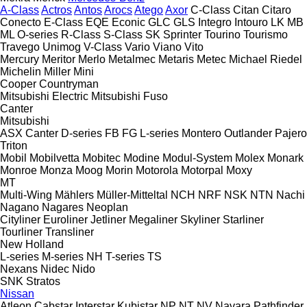
A-Class
Actros
Antos
Arocs
Atego
Axor
C-Class
Citan
Citaro
Conecto
E-Class
EQE
Econic
GLC
GLS
Integro
Intouro
LK
MB
ML
O-series
R-Class
S-Class
SK
Sprinter
Tourino
Tourismo
Travego
Unimog
V-Class
Vario
Viano
Vito
Mercury
Meritor
Merlo
Metalmec
Metaris
Metec
Michael Riedel
Michelin
Miller
Mini
Cooper
Countryman
Mitsubishi Electric
Mitsubishi Fuso
Canter
Mitsubishi
ASX
Canter
D-series
FB
FG
L-series
Montero
Outlander
Pajero
Triton
Mobil
Mobilvetta
Mobitec
Modine
Modul-System
Molex
Monark
Monroe
Monza
Moog
Morin
Motorola
Motorpal
Moxy
MT
Multi-Wing
Mählers
Müller-Mitteltal
NCH
NRF
NSK
NTN
Nachi
Nagano
Nagares
Neoplan
Cityliner
Euroliner
Jetliner
Megaliner
Skyliner
Starliner
Tourliner
Transliner
New Holland
L-series
M-series
NH
T-series
TS
Nexans
Nidec
Nido
SNK
Stratos
Nissan
Atleon
Cabstar
Interstar
Kubistar
NP
NT
NV
Navara
Pathfinder