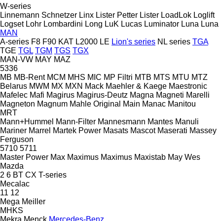
W-series
Linnemann Schnetzer
Linx
Lister Petter
Lister
LoadLok
Loglift
Logset
Lohr
Lombardini
Long
LuK
Lucas
Luminator
Luna
Luna
MAN
A-series
F8
F90
KAT
L2000
LE
Lion's series
NL series
TGA
TGE
TGL
TGM
TGS
TGX
MAN-VW
MAY
MAZ
5336
MB
MB-Rent
MCM
MHS
MIC
MP Filtri
MTB
MTS
MTU
MTZ
Belarus
MWM
MX
MXN
Mack
Maehler & Kaege
Maestronic
Mafelec
Mafi
Magirus
Magirus-Deutz
Magna
Magneti Marelli
Magneton
Magnum
Mahle Original
Main
Manac
Manitou
MRT
Mann+Hummel
Mann-Filter
Mannesmann
Mantes
Manuli
Mariner
Marrel
Martek Power
Masats
Mascot
Maserati
Massey
Ferguson
5710
5711
Master Power
Max
Maximus
Maximus
Maxistab
May Wes
Mazda
2
6
BT
CX
T-series
Mecalac
11
12
Mega
Meiller
MHKS
Mekra
Menck
Mercedes-Benz