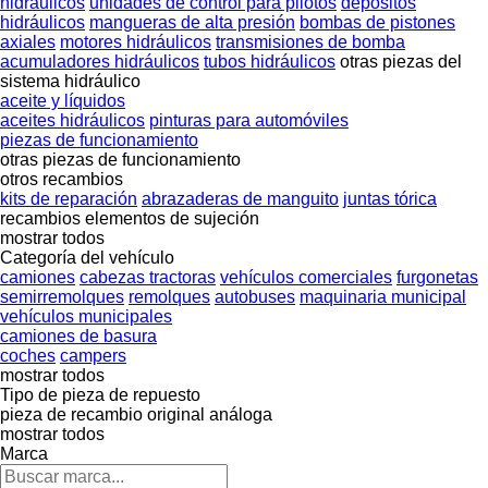
hidráulicos
unidades de control para pilotos
depósitos
hidráulicos
mangueras de alta presión
bombas de pistones
axiales
motores hidráulicos
transmisiones de bomba
acumuladores hidráulicos
tubos hidráulicos
otras piezas del
sistema hidráulico
aceite y líquidos
aceites hidráulicos
pinturas para automóviles
piezas de funcionamiento
otras piezas de funcionamiento
otros recambios
kits de reparación
abrazaderas de manguito
juntas tórica
recambios
elementos de sujeción
mostrar todos
Categoría del vehículo
camiones
cabezas tractoras
vehículos comerciales
furgonetas
semirremolques
remolques
autobuses
maquinaria municipal
vehículos municipales
camiones de basura
coches
campers
mostrar todos
Tipo de pieza de repuesto
pieza de recambio original
análoga
mostrar todos
Marca