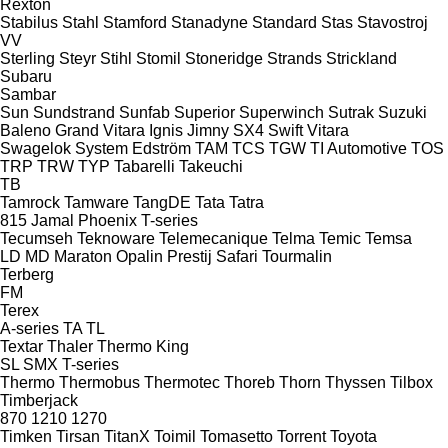
Rexton
Stabilus
Stahl
Stamford
Stanadyne
Standard
Stas
Stavostroj
VV
Sterling
Steyr
Stihl
Stomil
Stoneridge
Strands
Strickland
Subaru
Sambar
Sun
Sundstrand
Sunfab
Superior
Superwinch
Sutrak
Suzuki
Baleno
Grand Vitara
Ignis
Jimny
SX4
Swift
Vitara
Swagelok
System Edström
TAM
TCS
TGW
TI Automotive
TOS
TRP
TRW
TYP
Tabarelli
Takeuchi
TB
Tamrock
Tamware
TangDE
Tata
Tatra
815
Jamal
Phoenix
T-series
Tecumseh
Teknoware
Telemecanique
Telma
Temic
Temsa
LD
MD
Maraton
Opalin
Prestij
Safari
Tourmalin
Terberg
FM
Terex
A-series
TA
TL
Textar
Thaler
Thermo King
SL
SMX
T-series
Thermo
Thermobus
Thermotec
Thoreb
Thorn
Thyssen
Tilbox
Timberjack
870
1210
1270
Timken
Tirsan
TitanX
Toimil
Tomasetto
Torrent
Toyota