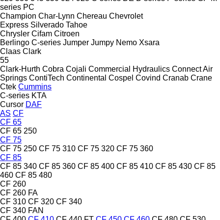
series
PC
Champion
Char-Lynn
Chereau
Chevrolet
Express
Silverado
Tahoe
Chrysler
Cifam
Citroen
Berlingo
C-series
Jumper
Jumpy
Nemo
Xsara
Claas
Clark
55
Clark-Hurth
Cobra
Cojali
Commercial Hydraulics
Connect Air
Springs
ContiTech
Continental
Cospel
Covind
Cranab
Crane
Ctek
Cummins
C-series
KTA
Cursor
DAF
AS
CF
CF 65
CF 65 250
CF 75
CF 75 250
CF 75 310
CF 75 320
CF 75 360
CF 85
CF 85 340
CF 85 360
CF 85 400
CF 85 410
CF 85 430
CF 85
460
CF 85 480
CF 260
CF 260 FA
CF 310
CF 320
CF 340
CF 340 FAN
CF 400
CF 410
CF 440 FT
CF 450
CF 460
CF 480
CF 530