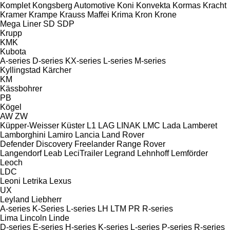
Komplet
Kongsberg Automotive
Koni
Konvekta
Kormas
Kracht
Kramer
Krampe
Krauss Maffei
Krima
Kron
Krone
Mega Liner
SD
SDP
Krupp
KMK
Kubota
A-series
D-series
KX-series
L-series
M-series
Kyllingstad
Kärcher
KM
Kässbohrer
PB
Kögel
AW
ZW
Küpper-Weisser
Küster
L1
LAG
LINAK
LMC
Lada
Lamberet
Lamborghini
Lamiro
Lancia
Land Rover
Defender
Discovery
Freelander
Range Rover
Langendorf
Leab
LeciTrailer
Legrand
Lehnhoff
Lemförder
Leoch
LDC
Leoni
Letrika
Lexus
UX
Leyland
Liebherr
A-series
K-Series
L-series
LH
LTM
PR
R-series
Lima
Lincoln
Linde
D-series
E-series
H-series
K-series
L-series
P-series
R-series