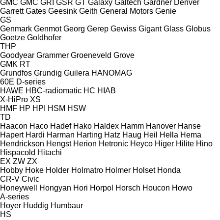
GMC
GMC
GRI
GSR
GT
Galaxy
Galtech
Gardner Denver
Garrett
Gates
Geesink
Geith
General Motors
Genie
GS
Genmark
Genmot
Georg
Gerep
Gewiss
Gigant
Glass
Globus
Goetze
Goldhofer
THP
Goodyear
Grammer
Groeneveld
Grove
GMK
RT
Grundfos
Grundig
Guilera
HANOMAG
60E
D-series
HAWE
HBC-radiomatic
HC
HIAB
X-HiPro
XS
HMF
HP
HPI
HSM
HSW
TD
Haacon
Haco
Hadef
Hako
Haldex
Hamm
Hanover
Hanse
Hapert
Hardi
Harman
Harting
Hatz
Haug
Heil
Hella
Hema
Hendrickson
Hengst
Herion
Hetronic
Heyco
Higer
Hilite
Hino
Hispacold
Hitachi
EX
ZW
ZX
Hobby
Hoke
Holder
Holmatro
Holmer
Holset
Honda
CR-V
Civic
Honeywell
Hongyan
Hori
Horpol
Horsch
Houcon
Howo
A-series
Hoyer
Huddig
Humbaur
HS