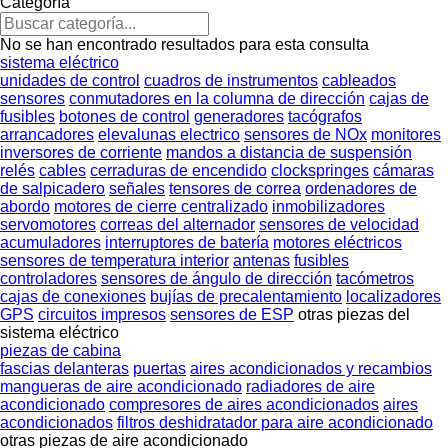
Categoría
No se han encontrado resultados para esta consulta
sistema eléctrico
unidades de control
cuadros de instrumentos
cableados
sensores
conmutadores en la columna de dirección
cajas de
fusibles
botones de control
generadores
tacógrafos
arrancadores
elevalunas electrico
sensores de NOx
monitores
inversores de corriente
mandos a distancia de suspensión
relés
cables
cerraduras de encendido
clockspringes
cámaras
de salpicadero
señales
tensores de correa
ordenadores de
abordo
motores de cierre centralizado
inmobilizadores
servomotores
correas del alternador
sensores de velocidad
acumuladores
interruptores de batería
motores eléctricos
sensores de temperatura interior
antenas
fusibles
controladores
sensores de ángulo de dirección
tacómetros
cajas de conexiones
bujías de precalentamiento
localizadores
GPS
circuitos impresos
sensores de ESP
otras piezas del
sistema eléctrico
piezas de cabina
fascias delanteras
puertas
aires acondicionados y recambios
mangueras de aire acondicionado
radiadores de aire
acondicionado
compresores de aires acondicionados
aires
acondicionados
filtros deshidratador para aire acondicionado
otras piezas de aire acondicionado