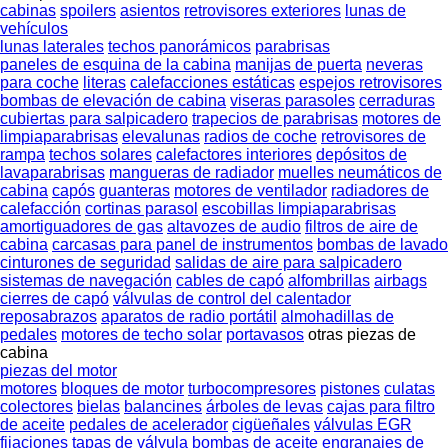
cabinas
spoilers
asientos
retrovisores exteriores
lunas de
vehículos
lunas laterales
techos panorámicos
parabrisas
paneles de esquina de la cabina
manijas de puerta
neveras
para coche
literas
calefacciones estáticas
espejos retrovisores
bombas de elevación de cabina
viseras parasoles
cerraduras
cubiertas para salpicadero
trapecios de parabrisas
motores de
limpiaparabrisas
elevalunas
radios de coche
retrovisores de
rampa
techos solares
calefactores interiores
depósitos de
lavaparabrisas
mangueras de radiador
muelles neumáticos de
cabina
capós
guanteras
motores de ventilador
radiadores de
calefacción
cortinas parasol
escobillas limpiaparabrisas
amortiguadores de gas
altavozes de audio
filtros de aire de
cabina
carcasas para panel de instrumentos
bombas de lavado
cinturones de seguridad
salidas de aire para salpicadero
sistemas de navegación
cables de capó
alfombrillas
airbags
cierres de capó
válvulas de control del calentador
reposabrazos
aparatos de radio portátil
almohadillas de
pedales
motores de techo solar
portavasos
otras piezas de
cabina
piezas del motor
motores
bloques de motor
turbocompresores
pistones
culatas
colectores
bielas
balancines
árboles de levas
cajas para filtro
de aceite
pedales de acelerador
cigüeñales
válvulas EGR
fijaciones
tapas de válvula
bombas de aceite
engranajes de