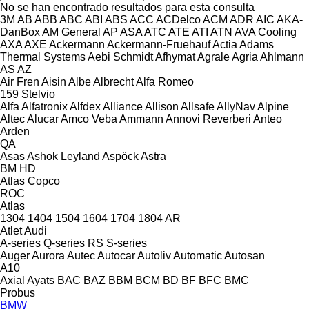
No se han encontrado resultados para esta consulta
3M
AB
ABB
ABC
ABI
ABS
ACC
ACDelco
ACM
ADR
AIC
AKA-
DanBox
AM General
AP
ASA
ATC
ATE
ATI
ATN
AVA Cooling
AXA
AXE
Ackermann
Ackermann-Fruehauf
Actia
Adams
Thermal Systems
Aebi Schmidt
Afhymat
Agrale
Agria
Ahlmann
AS
AZ
Air Fren
Aisin
Albe
Albrecht
Alfa Romeo
159
Stelvio
Alfa
Alfatronix
Alfdex
Alliance
Allison
Allsafe
AllyNav
Alpine
Altec
Alucar
Amco Veba
Ammann
Annovi Reverberi
Anteo
Arden
QA
Asas
Ashok Leyland
Aspöck
Astra
BM
HD
Atlas Copco
ROC
Atlas
1304
1404
1504
1604
1704
1804
AR
Atlet
Audi
A-series
Q-series
RS
S-series
Auger
Aurora
Autec
Autocar
Autoliv
Automatic
Autosan
A10
Axial
Ayats
BAC
BAZ
BBM
BCM
BD
BF
BFC
BMC
Probus
BMW