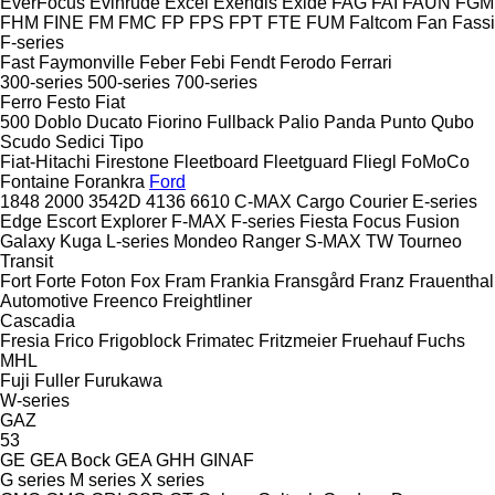
EverFocus
Evinrude
Excel
Exendis
Exide
FAG
FAI
FAUN
FGM
FHM
FINE
FM
FMC
FP
FPS
FPT
FTE
FUM
Faltcom
Fan
Fassi
F-series
Fast
Faymonville
Feber
Febi
Fendt
Ferodo
Ferrari
300-series
500-series
700-series
Ferro
Festo
Fiat
500
Doblo
Ducato
Fiorino
Fullback
Palio
Panda
Punto
Qubo
Scudo
Sedici
Tipo
Fiat-Hitachi
Firestone
Fleetboard
Fleetguard
Fliegl
FoMoCo
Fontaine
Forankra
Ford
1848
2000
3542D
4136
6610
C-MAX
Cargo
Courier
E-series
Edge
Escort
Explorer
F-MAX
F-series
Fiesta
Focus
Fusion
Galaxy
Kuga
L-series
Mondeo
Ranger
S-MAX
TW
Tourneo
Transit
Fort
Forte
Foton
Fox
Fram
Frankia
Fransgård
Franz
Frauenthal
Automotive
Freenco
Freightliner
Cascadia
Fresia
Frico
Frigoblock
Frimatec
Fritzmeier
Fruehauf
Fuchs
MHL
Fuji
Fuller
Furukawa
W-series
GAZ
53
GE
GEA Bock
GEA
GHH
GINAF
G series
M series
X series