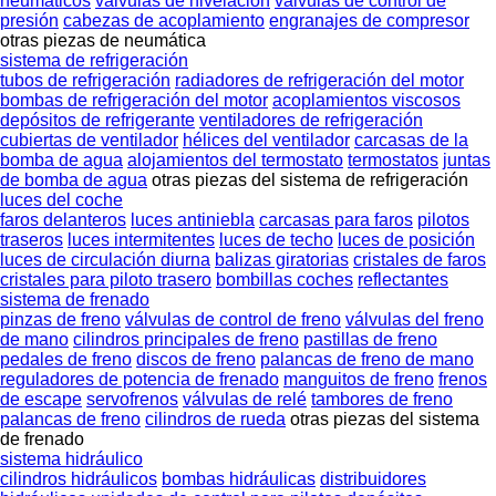
neumáticos
válvulas de nivelación
válvulas de control de
presión
cabezas de acoplamiento
engranajes de compresor
otras piezas de neumática
sistema de refrigeración
tubos de refrigeración
radiadores de refrigeración del motor
bombas de refrigeración del motor
acoplamientos viscosos
depósitos de refrigerante
ventiladores de refrigeración
cubiertas de ventilador
hélices del ventilador
carcasas de la
bomba de agua
alojamientos del termostato
termostatos
juntas
de bomba de agua
otras piezas del sistema de refrigeración
luces del coche
faros delanteros
luces antiniebla
carcasas para faros
pilotos
traseros
luces intermitentes
luces de techo
luces de posición
luces de circulación diurna
balizas giratorias
cristales de faros
cristales para piloto trasero
bombillas coches
reflectantes
sistema de frenado
pinzas de freno
válvulas de control de freno
válvulas del freno
de mano
cilindros principales de freno
pastillas de freno
pedales de freno
discos de freno
palancas de freno de mano
reguladores de potencia de frenado
manguitos de freno
frenos
de escape
servofrenos
válvulas de relé
tambores de freno
palancas de freno
cilindros de rueda
otras piezas del sistema
de frenado
sistema hidráulico
cilindros hidráulicos
bombas hidráulicas
distribuidores