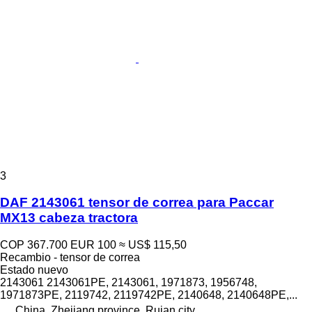
3
DAF 2143061 tensor de correa para Paccar
MX13 cabeza tractora
COP 367.700
EUR 100
≈ US$ 115,50
Recambio - tensor de correa
Estado
nuevo
2143061 2143061PE, 2143061, 1971873, 1956748,
1971873PE, 2119742, 2119742PE, 2140648, 2140648PE,...
China, Zhejiang province, Ruian city