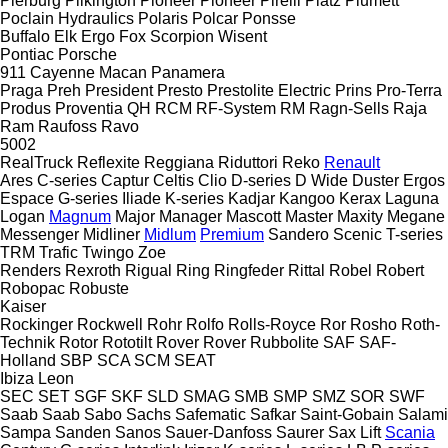
Pierburg
Pilkington
Pioneer
Pioneer
Pirelli
Platz
Plumett
Poclain Hydraulics
Polaris
Polcar
Ponsse
Buffalo
Elk
Ergo
Fox
Scorpion
Wisent
Pontiac
Porsche
911
Cayenne
Macan
Panamera
Praga
Preh
President
Presto
Prestolite Electric
Prins
Pro-Terra
Produs
Proventia
QH
RCM
RF-System
RM
Ragn-Sells
Raja
Ram
Raufoss
Ravo
5002
RealTruck
Reflexite
Reggiana Riduttori
Reko
Renault
Ares
C-series
Captur
Celtis
Clio
D-series
D Wide
Duster
Ergos
Espace
G-series
Iliade
K-series
Kadjar
Kangoo
Kerax
Laguna
Logan
Magnum
Major
Manager
Mascott
Master
Maxity
Megane
Messenger
Midliner
Midlum
Premium
Sandero
Scenic
T-series
TRM
Trafic
Twingo
Zoe
Renders
Rexroth
Rigual
Ring
Ringfeder
Rittal
Robel
Robert
Robopac
Robuste
Kaiser
Rockinger
Rockwell
Rohr
Rolfo
Rolls-Royce
Ror
Rosho
Roth-
Technik
Rotor
Rototilt
Rover
Rover
Rubbolite
SAF
SAF-
Holland
SBP
SCA
SCM
SEAT
Ibiza
Leon
SEC
SET
SGF
SKF
SLD
SMAG
SMB
SMP
SMZ
SOR
SWF
Saab
Saab
Sabo
Sachs
Safematic
Safkar
Saint-Gobain
Salami
Sampa
Sanden
Sanos
Sauer-Danfoss
Saurer
Sax Lift
Scania