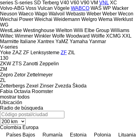
series
S-series
SD
Terberg
V40
V60
V90
VM
VNL
XC
Volvo-ABG
Voss
Vulcan
Vögele
WABCO
WAŚ
WP
Wacker
Neuson
Waeco
Wago
Walvoil
Webasto
Weber
Weber
Wecon
Weichai Power
Weichai
Weidemann
Welgro
Wema
Werklust
WG
WestLake
Westinghouse
Wielton
Willi Elbe Group
Williams
Wiltec
Wimmer
Winkler
Wolfe
Woodward
Wölfle
XCMG
XXL
Marmitte Italiane
Xantrex
YaMZ
Yamaha
Yanmar
V-series
Yoke
ZAZ
ZF Lenksysteme
ZF
ZIL
130
ZKW
ZTS
Zanotti
Zeppelin
ZM
Zepro
Zetor
Zettelmeyer
ZL
Zetterbergs
Zexel
Zinser
Zvezda
Škoda
Fabia
Octavia
Roomster
mostrar todos
Ubicación
Radio de búsqueda
Colombia
Europa
Países Bajos
Rumanía
Estonia
Polonia
Lituania