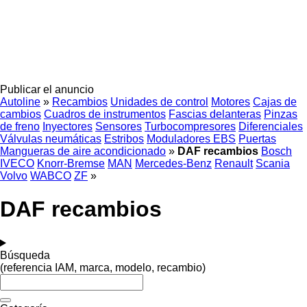
Publicar el anuncio
Autoline
»
Recambios
Unidades de control
Motores
Cajas de
cambios
Cuadros de instrumentos
Fascias delanteras
Pinzas
de freno
Inyectores
Sensores
Turbocompresores
Diferenciales
Válvulas neumáticas
Estribos
Moduladores EBS
Puertas
Mangueras de aire acondicionado
»
DAF recambios
Bosch
IVECO
Knorr-Bremse
MAN
Mercedes-Benz
Renault
Scania
Volvo
WABCO
ZF
»
DAF recambios
Búsqueda
(referencia IAM, marca, modelo, recambio)