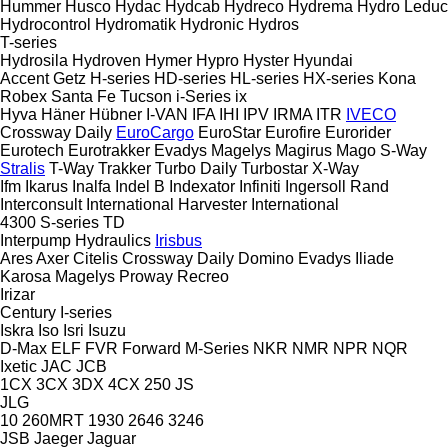
Hummer
Husco
Hydac
Hydcab
Hydreco
Hydrema
Hydro Leduc
Hydrocontrol
Hydromatik
Hydronic
Hydros
T-series
Hydrosila
Hydroven
Hymer
Hypro
Hyster
Hyundai
Accent
Getz
H-series
HD-series
HL-series
HX-series
Kona
Robex
Santa Fe
Tucson
i-Series
ix
Hyva
Häner
Hübner
I-VAN
IFA
IHI
IPV
IRMA
ITR
IVECO
Crossway
Daily
EuroCargo
EuroStar
Eurofire
Eurorider
Eurotech
Eurotrakker
Evadys
Magelys
Magirus
Mago
S-Way
Stralis
T-Way
Trakker
Turbo Daily
Turbostar
X-Way
Ifm
Ikarus
Inalfa
Indel B
Indexator
Infiniti
Ingersoll Rand
Interconsult
International Harvester
International
4300
S-series
TD
Interpump Hydraulics
Irisbus
Ares
Axer
Citelis
Crossway
Daily
Domino
Evadys
Iliade
Karosa
Magelys
Proway
Recreo
Irizar
Century
I-series
Iskra
Iso
Isri
Isuzu
D-Max
ELF
FVR
Forward
M-Series
NKR
NMR
NPR
NQR
Ixetic
JAC
JCB
1CX
3CX
3DX
4CX
250
JS
JLG
10
260MRT
1930
2646
3246
JSB
Jaeger
Jaguar