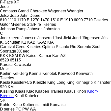
F-Pace
XF
Jeep
Compass
Grand Cherokee
Wagoneer
Wrangler
Jelcz
Joab
John Deere
810
1110
1170 E
1270
1470
1510 E
1910
6090
7710
F-series
Gator
M-series
StarFire
T-series
Johnson Pump
Johnson
Johnston
C
Jonckheere
Jonesco
Jonsered
Jost
Jtekt
Jurid
Jörgensen
Jöst
K. Schulten
K2
KAB
KAvZ
KIA
Carnival
Ceed
K-series
Optima
Picanto
Rio
Sorento
Soul
Sportage
XCeed
KKK
KSM
KW
Kaiser
Kalmar
KamAZ
6520
65115
Karosa
Kawasaki
Mule
Keihin
Kel-Berg
Kennis
Kenotek
Kenwood
Kenworth
T-series
Kesla
Kessler+Co
Kienzle
King Long
King
Kinnegrip
Kinshofer
920
KM
Kissling
Klaas
Klac
Knapen Trailers
Knaus
Knorr
Knorr-
Bremse
Knott
Kobelco
SK
Kohler
Koito
Kolbenschmidt
Komatsu
D series
PC
PW
WA