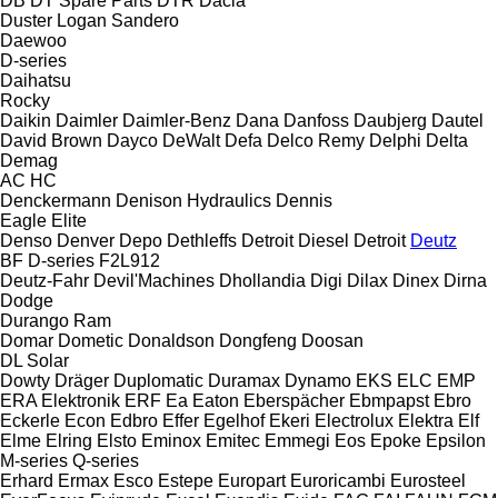
DB
DT Spare Parts
DTR
Dacia
Duster
Logan
Sandero
Daewoo
D-series
Daihatsu
Rocky
Daikin
Daimler
Daimler-Benz
Dana
Danfoss
Daubjerg
Dautel
David Brown
Dayco
DeWalt
Defa
Delco Remy
Delphi
Delta
Demag
AC
HC
Denckermann
Denison Hydraulics
Dennis
Eagle
Elite
Denso
Denver
Depo
Dethleffs
Detroit Diesel
Detroit
Deutz
BF
D-series
F2L912
Deutz-Fahr
Devil'Machines
Dhollandia
Digi
Dilax
Dinex
Dirna
Dodge
Durango
Ram
Domar
Dometic
Donaldson
Dongfeng
Doosan
DL
Solar
Dowty
Dräger
Duplomatic
Duramax
Dynamo
EKS
ELC
EMP
ERA Elektronik
ERF
Ea
Eaton
Eberspächer
Ebmpapst
Ebro
Eckerle
Econ
Edbro
Effer
Egelhof
Ekeri
Electrolux
Elektra
Elf
Elme
Elring
Elsto
Eminox
Emitec
Emmegi
Eos
Epoke
Epsilon
M-series
Q-series
Erhard
Ermax
Esco
Estepe
Europart
Euroricambi
Eurosteel