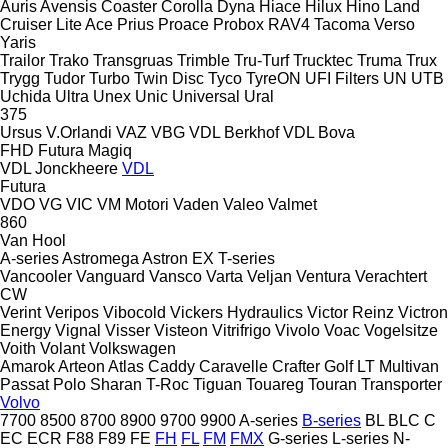
Auris
Avensis
Coaster
Corolla
Dyna
Hiace
Hilux
Hino
Land
Cruiser
Lite Ace
Prius
Proace
Probox
RAV4
Tacoma
Verso
Yaris
Trailor
Trako
Transgruas
Trimble
Tru-Turf
Trucktec
Truma
Trux
Trygg
Tudor
Turbo
Twin Disc
Tyco
TyreON
UFI Filters
UN
UTB
Uchida
Ultra
Unex
Unic
Universal
Ural
375
Ursus
V.Orlandi
VAZ
VBG
VDL Berkhof
VDL Bova
FHD
Futura
Magiq
VDL Jonckheere
VDL
Futura
VDO
VG
VIC
VM Motori
Vaden
Valeo
Valmet
860
Van Hool
A-series
Astromega
Astron
EX
T-series
Vancooler
Vanguard
Vansco
Varta
Veljan
Ventura
Verachtert
CW
Verint
Veripos
Vibocold
Vickers Hydraulics
Victor Reinz
Victron
Energy
Vignal
Visser
Visteon
Vitrifrigo
Vivolo
Voac
Vogelsitze
Voith
Volant
Volkswagen
Amarok
Arteon
Atlas
Caddy
Caravelle
Crafter
Golf
LT
Multivan
Passat
Polo
Sharan
T-Roc
Tiguan
Touareg
Touran
Transporter
Volvo
7700
8500
8700
8900
9700
9900
A-series
B-series
BL
BLC
C
EC
ECR
F88
F89
FE
FH
FL
FM
FMX
G-series
L-series
N-