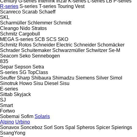
Century
G-series
Interlink
Irizar
K-series
L-series
LB
P-series
R-series
S-series
T-series
Touring
Vest
Scanreco
Scarab
Schaeff
SKL
Scharmüller
Schlemmer
Schmidt
Cleango
Nido
Stratos
Schmitz Cargobull
MEGA
S-series
SCB
SCS
SKO
Schmitz Rotos
Schneider Electric
Schneider
Schomäcker
Schrader
Schuitemaker
Schwarzmüller
Schwitzer
Se-M
Seacom
Seko
Sennebogen
835
Separ
Sepson
Setra
S-series
SG
TopClass
Seuffer
Sharp
Shibaura
Shimadzu
Siemens
Silver
Simol
Sinotruk Howo
Sisu Diesel
Sisu
E-series
Sittab
Skyjack
SJ
Smart
Fortwo
Sobemai
Sofim
Solaris
Alpino
Urbino
Sonavox
Sonceboz
Sorl
Sors
Spal
Spheros
Spicer
Spierings
SsangYong