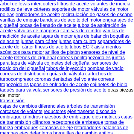
árbol de levas
intercoolers
filtros de aceite
volantes de inercia
rodillos de leva
cárteres
soportes de motor
válvulas de motor
poleas
enfriadores de aceite
recirculación de gases de escape
varillas de empuje
bandejas de aceite del motor
engranajes de
cigüeñal
bocas de llenado de aceite
tubos de aspiración de
aceite
válvulas de mariposa
camisas de cilindro
varillas de
medición de aceite
tapas de motor
ejes de balancín
boquillas
de aceite
juntas para cárter
juntas para culata
separadores de
aceite del cárter
líneas de aceite
tubos EGR
aislamientos
acústicos para motor
anillos de pistón
sensores de nivel de
aceite
retenes de cigüeñal
correas politrapezoidales
juntas
para tapa de válvula
cojinetes del cigüeñal
sensores de
posición del cigüeñal
tubos de inyección
bombas de vacío
correas de distribución
guías de válvula
cartuchos de
turbocompresor
coronas dentadas del volante
correas
trapezoidales
tapas de enfriador de aceite
cojinetes de biela
taqués para válvula
sensores de presión de aceite
otras piezas
del motor
transmisión
cajas de cambios
diferenciales
árboles de transmisión
carcasas de volante
reductores
ejes traseros
discos de
embrague
cilindros maestros de embrague
ejes motrices
cajas
de transmisión
cilindros receptores de embrague
tomas de
fuerza
embragues
carcasas de eje
retardadores
palancas de
marchas
ejes delanteros
horquillas de cambio
anillos