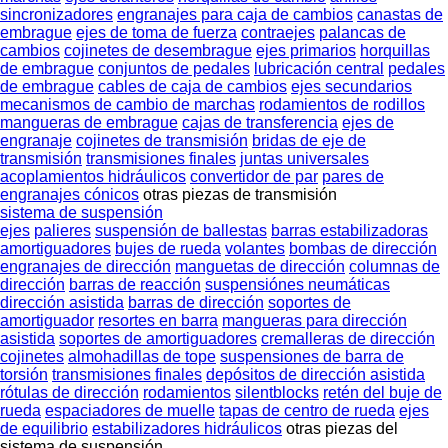
sincronizadores
engranajes para caja de cambios
canastas de
embrague
ejes de toma de fuerza
contraejes
palancas de
cambios
cojinetes de desembrague
ejes primarios
horquillas
de embrague
conjuntos de pedales
lubricación central
pedales
de embrague
cables de caja de cambios
ejes secundarios
mecanismos de cambio de marchas
rodamientos de rodillos
mangueras de embrague
cajas de transferencia
ejes de
engranaje
cojinetes de transmisión
bridas de eje de
transmisión
transmisiones finales
juntas universales
acoplamientos hidráulicos
convertidor de par
pares de
engranajes cónicos
otras piezas de transmisión
sistema de suspensión
ejes
palieres
suspensión de ballestas
barras estabilizadoras
amortiguadores
bujes de rueda
volantes
bombas de dirección
engranajes de dirección
manguetas de dirección
columnas de
dirección
barras de reacción
suspensiónes neumáticas
dirección asistida
barras de dirección
soportes de
amortiguador
resortes en barra
mangueras para dirección
asistida
soportes de amortiguadores
cremalleras de dirección
cojinetes
almohadillas de tope
suspensiones de barra de
torsión
transmisiones finales
depósitos de dirección asistida
rótulas de dirección
rodamientos
silentblocks
retén del buje de
rueda
espaciadores de muelle
tapas de centro de rueda
ejes
de equilibrio
estabilizadores hidráulicos
otras piezas del
sistema de suspensión