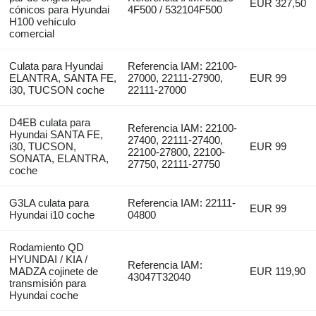
EUR 327,50
cónicos para Hyundai
4F500 / 532104F500
H100 vehículo
comercial
Culata para Hyundai
Referencia IAM: 22100-
ELANTRA, SANTA FE,
27000, 22111-27900,
EUR 99
i30, TUCSON coche
22111-27000
D4EB culata para
Referencia IAM: 22100-
Hyundai SANTA FE,
27400, 22111-27400,
i30, TUCSON,
EUR 99
22100-27800, 22100-
SONATA, ELANTRA,
27750, 22111-27750
coche
G3LA culata para
Referencia IAM: 22111-
EUR 99
Hyundai i10 coche
04800
Rodamiento QD
HYUNDAI / KIA /
Referencia IAM:
MADZA cojinete de
EUR 119,90
43047T32040
transmisión para
Hyundai coche