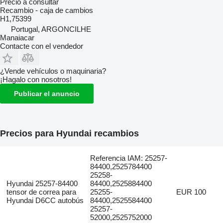
Precio a consultar
Recambio - caja de cambios
H1,75399
Portugal, ARGONCILHE
Manaiacar
Contacte con el vendedor
¿Vende vehículos o maquinaria?
¡Hagalo con nosotros!
Publicar el anuncio
Precios para Hyundai recambios
Referencia IAM: 25257-
84400,2525784400
25258-
Hyundai 25257-84400
84400,2525884400
tensor de correa para
25255-
EUR 100
Hyundai D6CC autobús
84400,2525584400
25257-
52000,2525752000