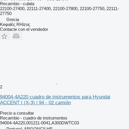
Recambio - culata
22100-27400, 22111-27400, 22100-27800, 22100-27750, 22111-
27750
Grecia
Keφalές RHίzoς
Contacte con el vendedor
2
94004-4A220 cuadro de instrumentos para Hyundai
ACCENT I (X-3) | 94 - 02 camión
Precio a consultar
Recambio - cuadro de instrumentos
94004-4A220,001211-0041,A300DWTC03
Portugal, ARGONCILHE