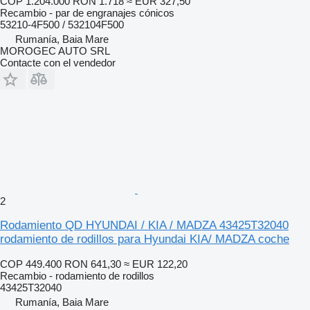
COP 1.204.000
RON 1.718
≈ EUR 327,50
Recambio - par de engranajes cónicos
53210-4F500 / 532104F500
Rumanía, Baia Mare
MOROGEC AUTO SRL
Contacte con el vendedor
2
Rodamiento QD HYUNDAI / KIA / MADZA 43425T32040
rodamiento de rodillos para Hyundai KIA/ MADZA coche
COP 449.400
RON 641,30
≈ EUR 122,20
Recambio - rodamiento de rodillos
43425T32040
Rumanía, Baia Mare