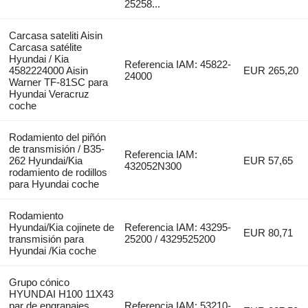
25258...
Carcasa sateliti Aisin
Carcasa satélite
Hyundai / Kia
Referencia IAM: 45822-
4582224000 Aisin
EUR 265,20
24000
Warner TF-81SC para
Hyundai Veracruz
coche
Rodamiento del piñón
de transmisión / B35-
Referencia IAM:
262 Hyundai/Kia
EUR 57,65
432052N300
rodamiento de rodillos
para Hyundai coche
Rodamiento
Hyundai/Kia cojinete de
Referencia IAM: 43295-
EUR 80,71
transmisión para
25200 / 4329525200
Hyundai /Kia coche
Grupo cónico
HYUNDAI H100 11X43
par de engranajes
Referencia IAM: 53210-