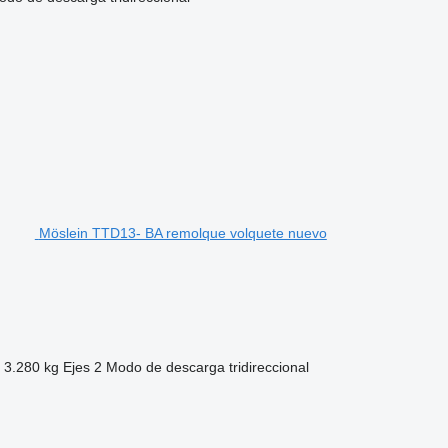
Möslein TTD13- BA remolque volquete nuevo
3.280 kg
Ejes
2
Modo de descarga
tridireccional