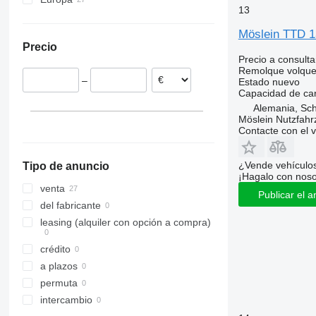
13
T780
Alemania
T900
Möslein TTD 1
Austria
Precio
Precio a consulta
Remolque volque
–
Estado
nuevo
Capacidad de ca
Alemania, Sc
Möslein Nutzfah
Contacte con el 
¿Vende vehículo
Tipo de anuncio
¡Hagalo con noso
venta
Publicar el a
del fabricante
leasing (alquiler con opción a compra)
crédito
a plazos
permuta
intercambio