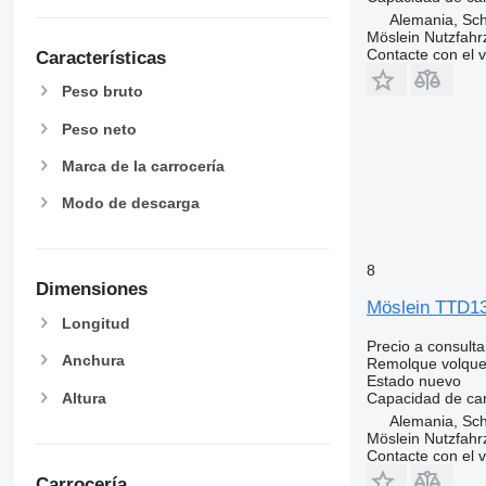
Alemania, Sc
Möslein Nutzfah
Contacte con el 
Características
Peso bruto
Peso neto
Marca de la carrocería
Modo de descarga
8
Dimensiones
Möslein TTD1
Longitud
Precio a consulta
Anchura
Remolque volque
Estado
nuevo
Altura
Capacidad de ca
Alemania, Sc
Möslein Nutzfah
Contacte con el 
Carrocería