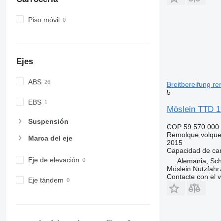
Piso móvil
Ejes
ABS
Breitbereifung r
5
EBS
Möslein TTD 19
Suspensión
COP 59.570.000
Remolque volque
Marca del eje
2015
Capacidad de ca
Eje de elevación
Alemania, Sc
Möslein Nutzfah
Contacte con el 
Eje tándem