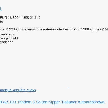
1
EUR 18.300
≈ US$ 21.140
te
rga
8.920 kg
Suspensión
resorte/resorte
Peso neto
2.980 kg
Ejes
2
Ma
hwebheim
rzeuge GmbH
vendedor
emolque volquete nuevo
 AB 19 t Tandem 3 Seiten Kipper Tieflader Aufsatzbordwä