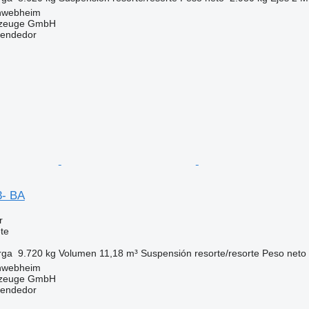
hwebheim
rzeuge GmbH
vendedor
3- BA
r
te
rga
9.720 kg
Volumen
11,18 m³
Suspensión
resorte/resorte
Peso neto
hwebheim
rzeuge GmbH
vendedor