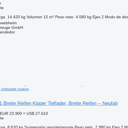
r
te
rga
14.420 kg
Volumen
15 m³
Peso neto
4.580 kg
Ejes
2
Modo de de
hwebheim
rzeuge GmbH
vendedor
 volquete nuevo
 Breite Reifen Kipper Tieflader, Breite Reifen -- Neufah
EUR 23.900
≈ US$ 27.610
te
rga
8.620 kg
Suspensión
resorte/resorte
Peso neto
2.980 kg
Ejes
2
M