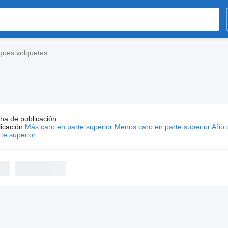
ques volquetes
ha de publicación
s:
Möslein remolques volquetes
icación
Más caro en parte superior
Menos caro en parte superior
Año d
te superior