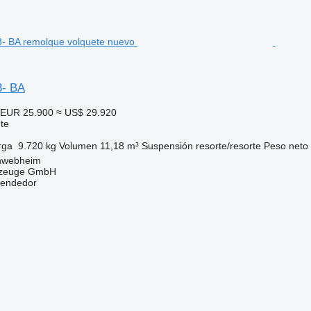
3- BA
EUR 25.900
≈ US$ 29.920
te
rga
9.720 kg
Volumen
11,18 m³
Suspensión
resorte/resorte
Peso neto
hwebheim
rzeuge GmbH
vendedor