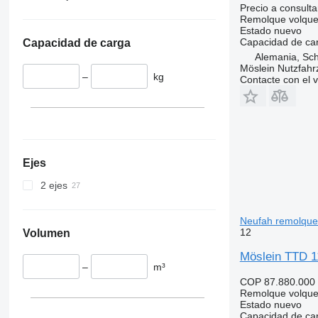
Precio a consulta
Remolque volque
Estado
nuevo
Capacidad de ca
Capacidad de carga
Alemania, Sc
Möslein Nutzfah
–
kg
Contacte con el 
Ejes
2 ejes
Neufah remolque
12
Volumen
Möslein TTD 11
–
m³
COP 87.880.000
Remolque volque
Estado
nuevo
Capacidad de ca