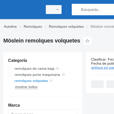
Autoline
Remolques
Remolques volquetes
Möslein remol
Möslein remolques volquetes
Clasificar
:
Fec
Categoría
27 anuncio
Fecha de publ
antiguo en par
remolques de cama baja
remolques porta maquinaria
remolques volquetes
mostrar todos
Marca