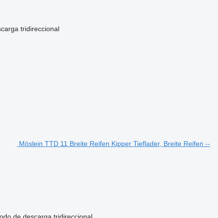
scarga
tridireccional
Möslein TTD 11 Breite Reifen Kipper Tieflader, Breite Reifen --
odo de descarga
tridireccional