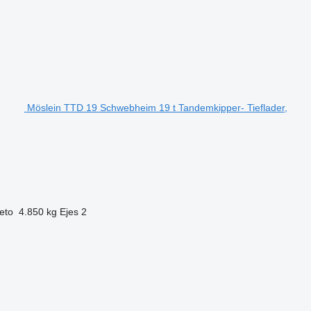
Möslein TTD 19 Schwebheim 19 t Tandemkipper- Tieflader,
eto
4.850 kg
Ejes
2