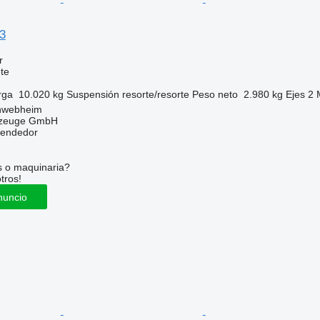
3
r
te
rga
10.020 kg
Suspensión
resorte/resorte
Peso neto
2.980 kg
Ejes
2
hwebheim
rzeuge GmbH
vendedor
s o maquinaria?
tros!
nuncio