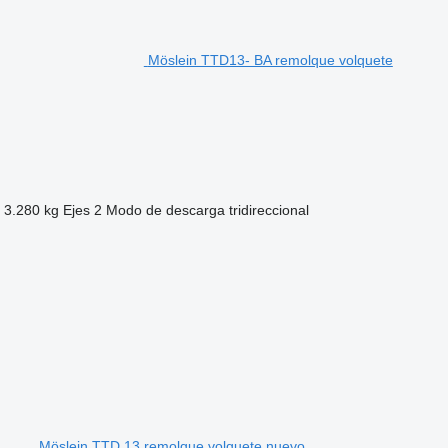
Möslein TTD13- BA remolque volquete
3.280 kg
Ejes
2
Modo de descarga
tridireccional
Möslein TTD 13 remolque volquete nuevo