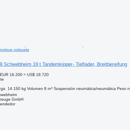
emolque volquete
 Schwebheim 19 t Tandemkipper- Tieflader, Breitbereifung
EUR 16.200
≈ US$ 18.720
te
rga
14.150 kg
Volumen
8 m³
Suspensión
neumática/neumática
Peso n
hwebheim
rzeuge GmbH
vendedor