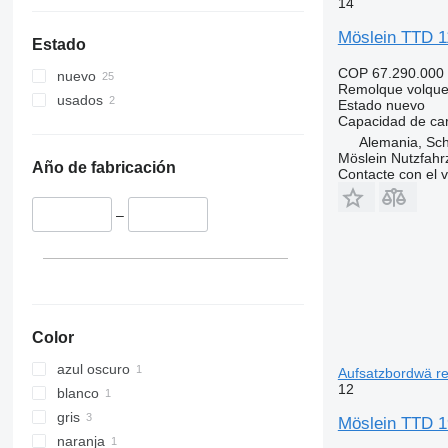
14
Möslein TTD 1
Estado
COP 67.290.000
nuevo
Remolque volque
usados
Estado
nuevo
Capacidad de ca
Alemania, Sc
Möslein Nutzfah
Año de fabricación
Contacte con el 
–
Color
azul oscuro
Aufsatzbordwä r
12
blanco
gris
Möslein TTD 19
naranja