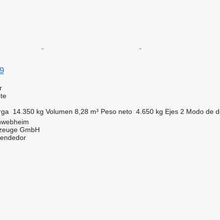
9
r
te
rga
14.350 kg
Volumen
8,28 m³
Peso neto
4.650 kg
Ejes
2
Modo de d
hwebheim
rzeuge GmbH
vendedor