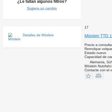
¿Le faltan algunos filtros?
Sugiera un cambio
17
Detalles de Möslein
Möslein TTD 1
Precio a consulta
Remolque volque
Estado
nuevo
Capacidad de ca
Alemania, Sc
Möslein Nutzfah
Contacte con el 