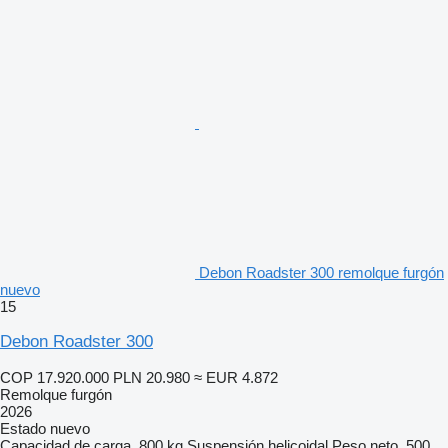
Debon Roadster 300 remolque furgón
nuevo
15
Debon Roadster 300
COP 17.920.000
PLN 20.980
≈ EUR 4.872
Remolque furgón
2026
Estado
nuevo
Capacidad de carga
800 kg
Suspensión
helicoidal
Peso neto
500