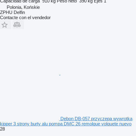
Capacidad de carga
910 kg
Peso neto
390 kg
Ejes
1
Polonia, Końskie
ZPHU Delfin
Contacte con el vendedor
Debon DB-057 przyczepa wywrotka
kipper 3 strony burty alu pompa DMC 26 remolque volquete nuevo
28