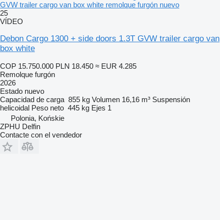
GVW trailer cargo van box white remolque furgón nuevo
25
VÍDEO
Debon Cargo 1300 + side doors 1.3T GVW trailer cargo van
box white
COP 15.750.000
PLN 18.450
≈ EUR 4.285
Remolque furgón
2026
Estado
nuevo
Capacidad de carga
855 kg
Volumen
16,16 m³
Suspensión
helicoidal
Peso neto
445 kg
Ejes
1
Polonia, Końskie
ZPHU Delfin
Contacte con el vendedor