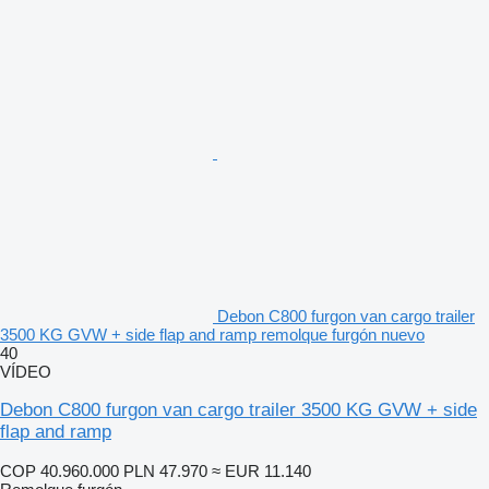
Debon C800 furgon van cargo trailer
3500 KG GVW + side flap and ramp remolque furgón nuevo
40
VÍDEO
Debon C800 furgon van cargo trailer 3500 KG GVW + side
flap and ramp
COP 40.960.000
PLN 47.970
≈ EUR 11.140