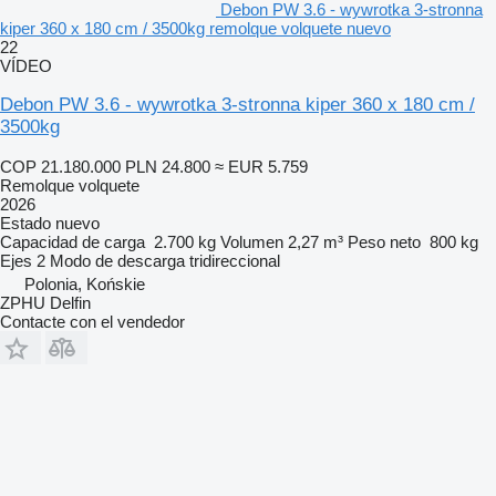
Debon PW 3.6 - wywrotka 3-stronna
kiper 360 x 180 cm / 3500kg remolque volquete nuevo
22
VÍDEO
Debon PW 3.6 - wywrotka 3-stronna kiper 360 x 180 cm /
3500kg
COP 21.180.000
PLN 24.800
≈ EUR 5.759
Remolque volquete
2026
Estado
nuevo
Capacidad de carga
2.700 kg
Volumen
2,27 m³
Peso neto
800 kg
Ejes
2
Modo de descarga
tridireccional
Polonia, Końskie
ZPHU Delfin
Contacte con el vendedor