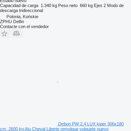
Estado
nuevo
Capacidad de carga
1.340 kg
Peso neto
660 kg
Ejes
2
Modo de
descarga
tridireccional
Polonia, Końskie
ZPHU Delfin
Contacte con el vendedor
Debon PW 2.4 LUX kiper 306x180
cm, 2600 kg Alu Cheval Liberte remolque volquete nuevo