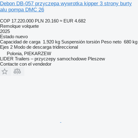
Debon DB-057 przyczepa wywrotka kipper 3 strony burty
alu pompa DMC 26
COP 17.220.000
PLN 20.160
≈ EUR 4.682
Remolque volquete
2025
Estado
nuevo
Capacidad de carga
1.920 kg
Suspensión
torsión
Peso neto
680 kg
Ejes
2
Modo de descarga
tridireccional
Polonia, PIEKARZEW
LIDER Trailers – przyczepy samochodowe Pleszew
Contacte con el vendedor