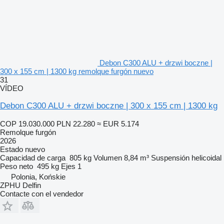
Debon C300 ALU + drzwi boczne |
300 x 155 cm | 1300 kg remolque furgón nuevo
31
VÍDEO
Debon C300 ALU + drzwi boczne | 300 x 155 cm | 1300 kg
COP 19.030.000
PLN 22.280
≈ EUR 5.174
Remolque furgón
2026
Estado
nuevo
Capacidad de carga
805 kg
Volumen
8,84 m³
Suspensión
helicoidal
Peso neto
495 kg
Ejes
1
Polonia, Końskie
ZPHU Delfin
Contacte con el vendedor