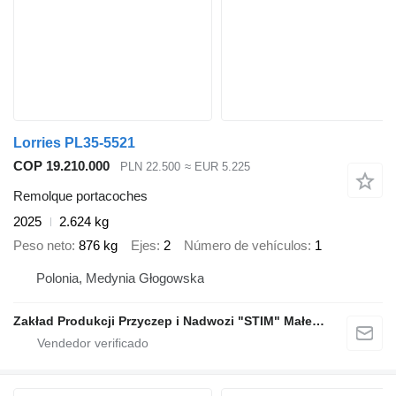
Lorries PL35-5521
COP 19.210.000
PLN 22.500
≈ EUR 5.225
Remolque portacoches
2025
2.624 kg
Peso neto
876 kg
Ejes
2
Número de vehículos
1
Polonia, Medynia Głogowska
Zakład Produkcji Przyczep i Nadwozi "STIM" Małecki s.j.