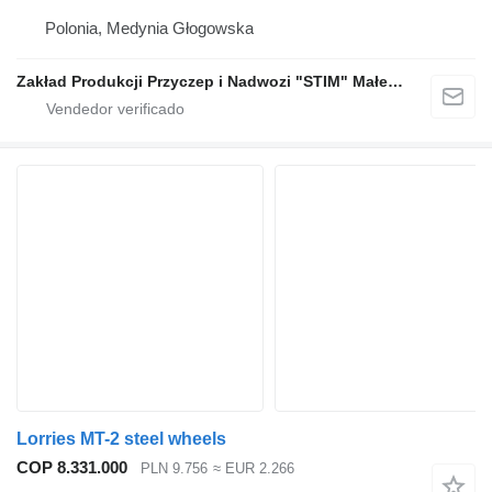
Polonia, Medynia Głogowska
Zakład Produkcji Przyczep i Nadwozi "STIM" Małecki s.j.
Lorries MT-2 steel wheels
COP 8.331.000
PLN 9.756
≈ EUR 2.266