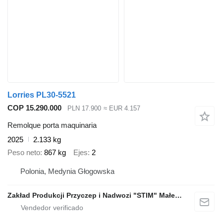
Lorries PL30-5521
COP 15.290.000
PLN 17.900
≈ EUR 4.157
Remolque porta maquinaria
2025
2.133 kg
Peso neto
867 kg
Ejes
2
Polonia, Medynia Głogowska
Zakład Produkcji Przyczep i Nadwozi "STIM" Małecki s.j.