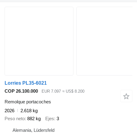
Lorries PL35-6021
COP 26.100.000
EUR 7.097
≈ US$ 8.200
Remolque portacoches
2026
2.618 kg
Peso neto
882 kg
Ejes
3
Alemania, Lüdersfeld