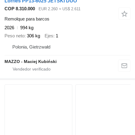
Lorries PP13-6025 JETSKI DUO
COP 8.310.000
EUR 2.260
≈ US$ 2.611
Remolque para barcos
2026
994 kg
Peso neto
306 kg
Ejes
1
Polonia, Gietrzwałd
MAZZO - Maciej Kubiński