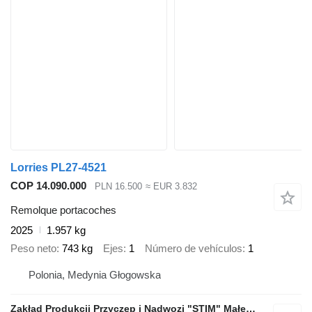
Lorries PL27-4521
COP 14.090.000
PLN 16.500
≈ EUR 3.832
Remolque portacoches
2025
1.957 kg
Peso neto
743 kg
Ejes
1
Número de vehículos
1
Polonia, Medynia Głogowska
Zakład Produkcji Przyczep i Nadwozi "STIM" Małecki s.j.