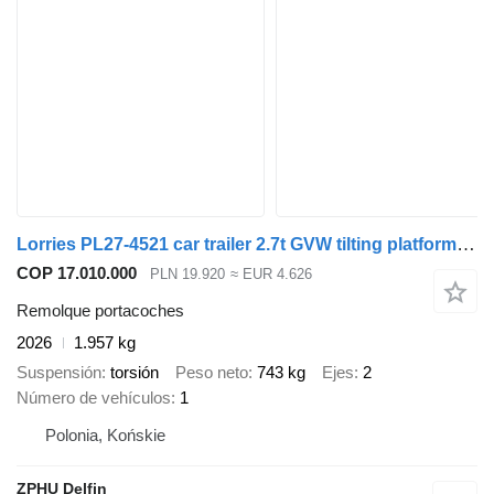
Lorries PL27-4521 car trailer 2.7t GVW tilting platform 441 x 200 cm
COP 17.010.000
PLN 19.920
≈ EUR 4.626
Remolque portacoches
2026
1.957 kg
Suspensión
torsión
Peso neto
743 kg
Ejes
2
Número de vehículos
1
Polonia, Końskie
ZPHU Delfin