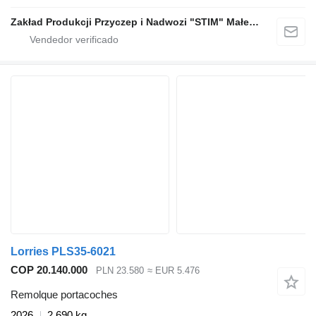
Zakład Produkcji Przyczep i Nadwozi "STIM" Małecki s.j.
Lorries PLS35-6021
COP 20.140.000
PLN 23.580
≈ EUR 5.476
Remolque portacoches
2026
2.690 kg