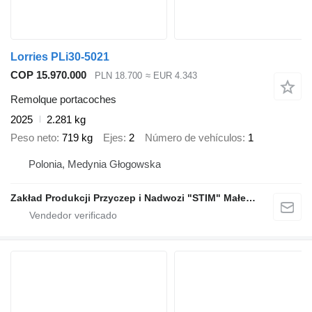
Lorries PLi30-5021
COP 15.970.000
PLN 18.700
≈ EUR 4.343
Remolque portacoches
2025
2.281 kg
Peso neto
719 kg
Ejes
2
Número de vehículos
1
Polonia, Medynia Głogowska
Zakład Produkcji Przyczep i Nadwozi "STIM" Małecki s.j.