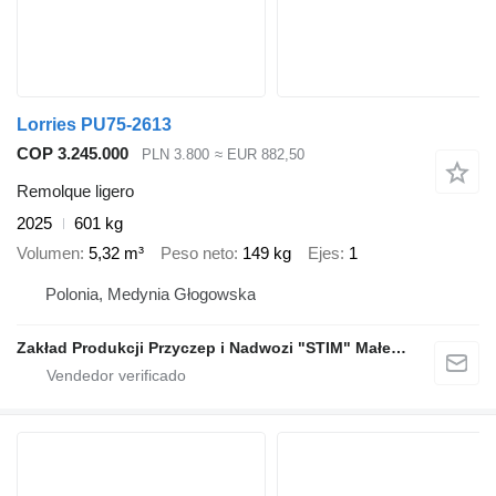
Lorries PU75-2613
COP 3.245.000
PLN 3.800
≈ EUR 882,50
Remolque ligero
2025
601 kg
Volumen
5,32 m³
Peso neto
149 kg
Ejes
1
Polonia, Medynia Głogowska
Zakład Produkcji Przyczep i Nadwozi "STIM" Małecki s.j.