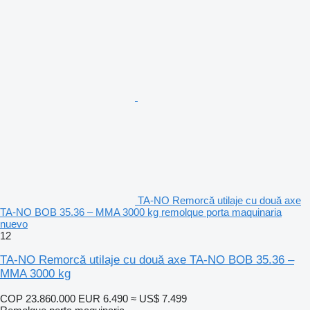
TA-NO Remorcă utilaje cu două axe
TA-NO BOB 35.36 – MMA 3000 kg remolque porta maquinaria
nuevo
12
TA-NO Remorcă utilaje cu două axe TA-NO BOB 35.36 –
MMA 3000 kg
COP 23.860.000
EUR 6.490
≈ US$ 7.499