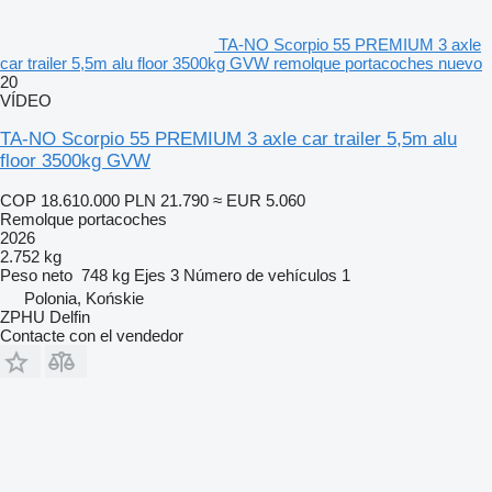
TA-NO Scorpio 55 PREMIUM 3 axle
car trailer 5,5m alu floor 3500kg GVW remolque portacoches nuevo
20
VÍDEO
TA-NO Scorpio 55 PREMIUM 3 axle car trailer 5,5m alu
floor 3500kg GVW
COP 18.610.000
PLN 21.790
≈ EUR 5.060
Remolque portacoches
2026
2.752 kg
Peso neto
748 kg
Ejes
3
Número de vehículos
1
Polonia, Końskie
ZPHU Delfin
Contacte con el vendedor