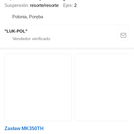
Suspensión
resorte/resorte
Ejes
2
Polonia, Poręba
"LUK-POL"
Zasław MK350TH