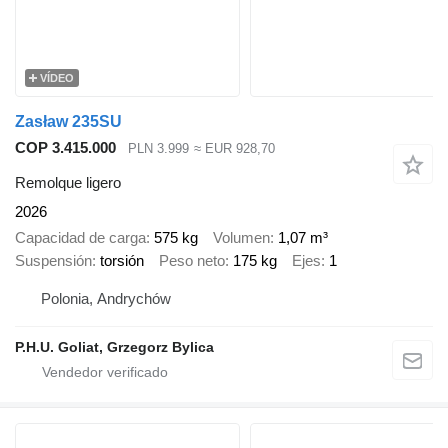
VÍDEO
Zasław 235SU
COP 3.415.000
PLN 3.999
≈ EUR 928,70
Remolque ligero
2026
Capacidad de carga
575 kg
Volumen
1,07 m³
Suspensión
torsión
Peso neto
175 kg
Ejes
1
Polonia, Andrychów
P.H.U. Goliat, Grzegorz Bylica