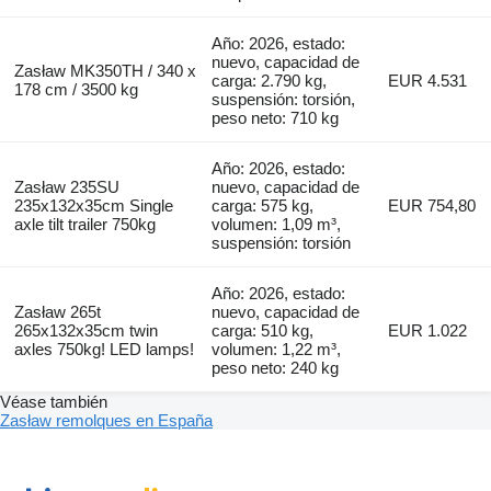
Año: 2026, estado:
nuevo, capacidad de
Zasław MK350TH / 340 x
carga: 2.790 kg,
EUR 4.531
178 cm / 3500 kg
suspensión: torsión,
peso neto: 710 kg
Año: 2026, estado:
Zasław 235SU
nuevo, capacidad de
235x132x35cm Single
carga: 575 kg,
EUR 754,80
axle tilt trailer 750kg
volumen: 1,09 m³,
suspensión: torsión
Año: 2026, estado:
Zasław 265t
nuevo, capacidad de
265x132x35cm twin
carga: 510 kg,
EUR 1.022
axles 750kg! LED lamps!
volumen: 1,22 m³,
peso neto: 240 kg
Véase también
Zasław remolques en España