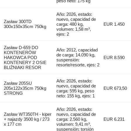
peso neto: 175 kg
Año: 2026, estado:
nuevo, capacidad de
Zasław 300TD
carga: 480 kg,
EUR 1.450
300x150x35cm 750kg
volumen: 1,58 m³,
ejes: 2
Zasław D-659 DO
Año: 2012, capacidad
KONTENERÓW
de carga: 14.090 kg,
HAKOWCA POD
EUR 8.590
suspensión:
KONTENERY 2 OSIE
resorte/resorte, ejes: 2
BLIŹNIAKI RESOR
Año: 2026, estado:
Zasław 205SU
nuevo, capacidad de
205x122x35cm 750kg
EUR 673,50
carga: 595 kg, peso
STRONG
neto: 155 kg, ejes: 1
Año: 2026, estado:
Zasław WT350TH - kiper
nuevo, capacidad de
+ najazdy 3500 kg / 273
carga: 2.560 kg,
EUR 6.231
x 177 cm
volumen: 9,41 m³,
suspensión: torsión