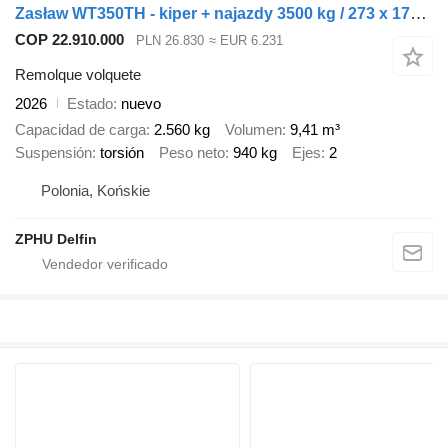
Zasław WT350TH - kiper + najazdy 3500 kg / 273 x 177 cm
COP 22.910.000
PLN 26.830
≈ EUR 6.231
Remolque volquete
2026
Estado
nuevo
Capacidad de carga
2.560 kg
Volumen
9,41 m³
Suspensión
torsión
Peso neto
940 kg
Ejes
2
Polonia, Końskie
ZPHU Delfin