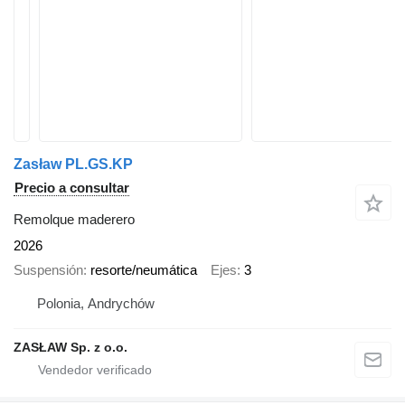
Zasław PL.GS.KP
Precio a consultar
Remolque maderero
2026
Suspensión
resorte/neumática
Ejes
3
Polonia, Andrychów
ZASŁAW Sp. z o.o.