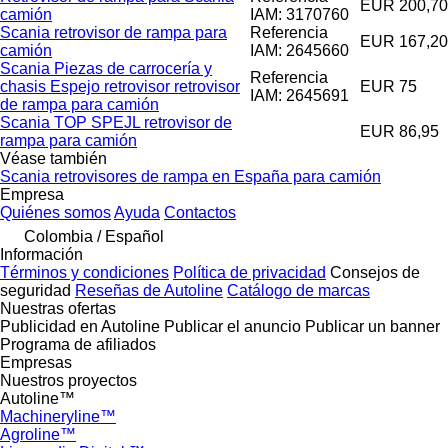
EUR 200,70
camión
IAM: 3170760
Scania retrovisor de rampa para
Referencia
EUR 167,20
camión
IAM: 2645660
Scania Piezas de carrocería y
Referencia
chasis Espejo retrovisor retrovisor
EUR 75
IAM: 2645691
de rampa para camión
Scania TOP SPEJL retrovisor de
EUR 86,95
rampa para camión
Véase también
Scania retrovisores de rampa en España para camión
Empresa
Quiénes somos
Ayuda
Contactos
Colombia / Español
Información
Términos y condiciones
Política de privacidad
Consejos de
seguridad
Reseñas de Autoline
Catálogo de marcas
Nuestras ofertas
Publicidad en Autoline
Publicar el anuncio
Publicar un banner
Programa de afiliados
Empresas
Nuestros proyectos
Autoline™
Machineryline™
Agroline™