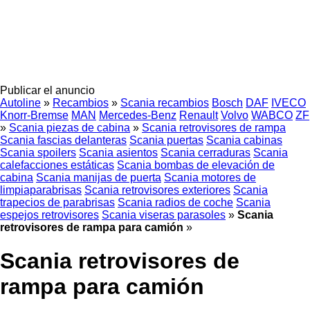
Publicar el anuncio
Autoline
»
Recambios
»
Scania recambios
Bosch
DAF
IVECO
Knorr-Bremse
MAN
Mercedes-Benz
Renault
Volvo
WABCO
ZF
»
Scania piezas de cabina
»
Scania retrovisores de rampa
Scania fascias delanteras
Scania puertas
Scania cabinas
Scania spoilers
Scania asientos
Scania cerraduras
Scania
calefacciones estáticas
Scania bombas de elevación de
cabina
Scania manijas de puerta
Scania motores de
limpiaparabrisas
Scania retrovisores exteriores
Scania
trapecios de parabrisas
Scania radios de coche
Scania
espejos retrovisores
Scania viseras parasoles
»
Scania
retrovisores de rampa para camión
»
Scania retrovisores de
rampa para camión