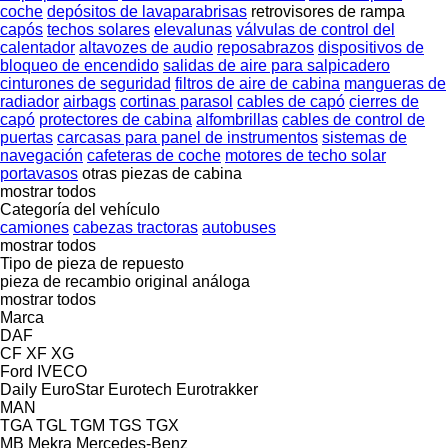
coche
depósitos de lavaparabrisas
retrovisores de rampa
capós
techos solares
elevalunas
válvulas de control del
calentador
altavozes de audio
reposabrazos
dispositivos de
bloqueo de encendido
salidas de aire para salpicadero
cinturones de seguridad
filtros de aire de cabina
mangueras de
radiador
airbags
cortinas parasol
cables de capó
cierres de
capó
protectores de cabina
alfombrillas
cables de control de
puertas
carcasas para panel de instrumentos
sistemas de
navegación
cafeteras de coche
motores de techo solar
portavasos
otras piezas de cabina
mostrar todos
Categoría del vehículo
camiones
cabezas tractoras
autobuses
mostrar todos
Tipo de pieza de repuesto
pieza de recambio original
análoga
mostrar todos
Marca
DAF
CF
XF
XG
Ford
IVECO
Daily
EuroStar
Eurotech
Eurotrakker
MAN
TGA
TGL
TGM
TGS
TGX
MB
Mekra
Mercedes-Benz