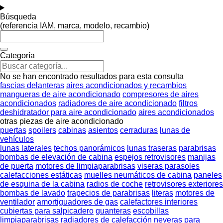
Búsqueda
(referencia IAM, marca, modelo, recambio)
Categoría
No se han encontrado resultados para esta consulta
fascias delanteras
aires acondicionados y recambios
mangueras de aire acondicionado
compresores de aires
acondicionados
radiadores de aire acondicionado
filtros
deshidratador para aire acondicionado
aires acondicionados
otras piezas de aire acondicionado
puertas
spoilers
cabinas
asientos
cerraduras
lunas de
vehículos
lunas laterales
techos panorámicos
lunas traseras
parabrisas
bombas de elevación de cabina
espejos retrovisores
manijas
de puerta
motores de limpiaparabrisas
viseras parasoles
calefacciones estáticas
muelles neumáticos de cabina
paneles
de esquina de la cabina
radios de coche
retrovisores exteriores
bombas de lavado
trapecios de parabrisas
literas
motores de
ventilador
amortiguadores de gas
calefactores interiores
cubiertas para salpicadero
guanteras
escobillas
limpiaparabrisas
radiadores de calefacción
neveras para