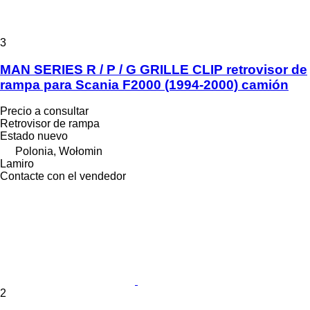
3
MAN SERIES R / P / G GRILLE CLIP retrovisor de
rampa para Scania F2000 (1994-2000) camión
Precio a consultar
Retrovisor de rampa
Estado
nuevo
Polonia, Wołomin
Lamiro
Contacte con el vendedor
2