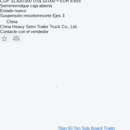
COP 31.820.000
US$ 10.000
≈ EUR 8.655
Semirremolque caja abierta
Estado
nuevo
Suspensión
resorte/resorte
Ejes
3
China
China Heavy Semi Trailer Truck Co., Ltd.
Contacte con el vendedor
Titan 60 Ton Side Board Trailer