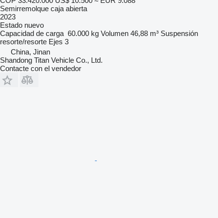
COP 33.420.000
US$ 10.500
≈ EUR 9.088
Semirremolque caja abierta
2023
Estado
nuevo
Capacidad de carga
60.000 kg
Volumen
46,88 m³
Suspensión
resorte/resorte
Ejes
3
China, Jinan
Shandong Titan Vehicle Co., Ltd.
Contacte con el vendedor