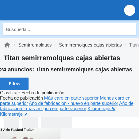
Semirremolques
Semirremolques cajas abiertas
Tita
Titan semirremolques cajas abiertas
24 anuncios:
Titan semirremolques cajas abiertas
Filtro
Clasificar
:
Fecha de publicación
Fecha de publicación
Más caro en parte superior
Menos caro en
parte superior
Año de fabricación - nuevo en parte superior
Año de
fabricación - más antiguo en parte superior
Kilometraje ⬊
Kilometraje ⬈